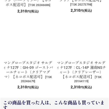
ワシ（ハーフミラー）【ネコ
クリア【ネコポス配送可】
ポス配送可】
[
TSK 20273798
]
[
TSK 20246686
]
2,310
(税込)
2,310
円
(税込)
円
マングローブスタジオ サルデ
マングローブスタジオ サルデ
ィナ127F：GH-09 ゴーストパ
ィナ127F：CL-14P 湘南NSチ
ールチャート（クリアマグ
ャート（クリアレーザー）
マ）【ネコポス配送可】
【ネコポス配送可】
[
TSK
[
TSK
20246679
]
20164119
]
2,310
2,310
(税込)
(税込)
円
円
この商品を買った人は、こんな商品も買っていま
す