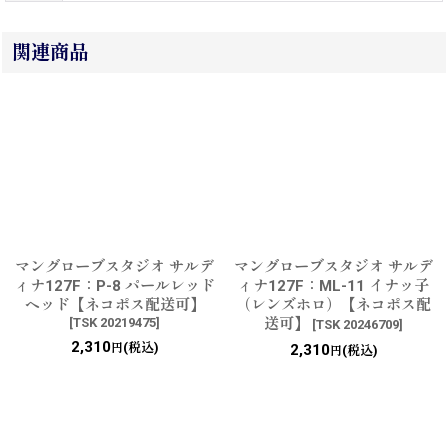
関連商品
マングローブスタジオ サルデ
マングローブスタジオ サルデ
ィナ127F：P-8 パールレッド
ィナ127F：ML-11 イナッ子
ヘッド【ネコポス配送可】
（レンズホロ）【ネコポス配
[
TSK 20219475
]
送可】
[
TSK 20246709
]
2,310
(税込)
円
2,310
(税込)
円