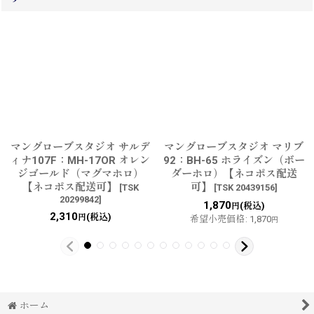
マングローブスタジオ サルデ
マングローブスタジオ マリブ
ィナ107F：MH-17OR オレン
92：BH-65 ホライズン（ボー
ジゴールド（マグマホロ）
ダーホロ）【ネコポス配送
【ネコポス配送可】
可】
[
TSK
[
TSK 20439156
]
20299842
]
1,870
(税込)
円
2,310
(税込)
円
希望小売価格
:
1,870
円
ホーム