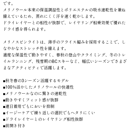
です。
メリノウール本来の保温調湿性とポリエステルの吸水速乾性を兼ね
備えているため、蒸れにくく汗を速く乾かします。
ドライレイヤーとの相性が抜群で、レイヤリング相乗効果で優れた
ドライ感を得られます。
メリノスピンライトは、薄手のフライス編みを採用することで、し
なやかなストレッチ性を備えます。
適度な保温性で動きやすく、春秋の登山やクライミング、冬のトレ
イルランニング、残雪期のBCスキーなど、幅広いシーズンでさまざ
まなアクティビティで活躍します。
■秋冬春の3シーズン活躍するモデル
■100％活かしたメリノウールの快適性
■メリノウールなのに驚きの速乾性
■動きやすくフィット感が抜群
■連日着用でもにおいを抑制
■イージーケアで繰り返しの選択でもヘタリにくい
■ドライレイヤーとのレイヤリング相性抜群
■前開き付き