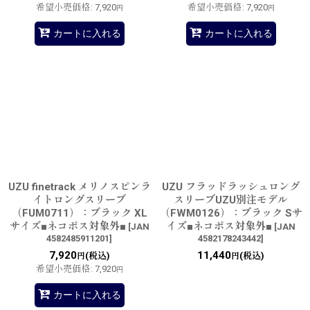
希望小売価格
:
7,920
希望小売価格
:
7,920
円
円
カートに入れる
カートに入れる
UZU finetrack メリノスピンラ
UZU フラッドラッシュロング
イトロングスリーブ
スリーブUZU別注モデル
（FUM0711）：ブラック XL
（FWM0126）：ブラック Sサ
サイズ■ネコポス対象外■
イズ■ネコポス対象外■
[
JAN
[
JAN
4582485911201
]
4582178243442
]
7,920
11,440
(税込)
(税込)
円
円
希望小売価格
:
7,920
円
カートに入れる