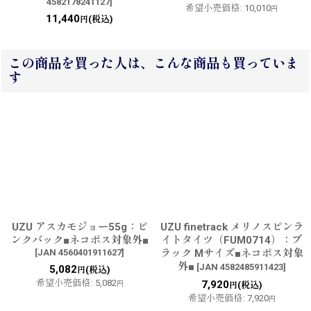
4582178241127
]
希望小売価格
:
10,010
円
11,440
(税込)
円
この商品を買った人は、こんな商品も買っていま
す
UZU アスカモジョー55g：ピ
UZU finetrack メリノスピンラ
ンクバック■ネコポス対象外■
イトタイツ（FUM0714）：ブ
[
JAN 4560401911627
]
ラック Mサイズ■ネコポス対象
外■
[
JAN 4582485911423
]
5,082
(税込)
円
希望小売価格
:
5,082
7,920
円
(税込)
円
希望小売価格
:
7,920
円