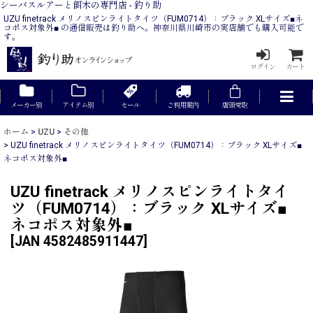
シーバスルアーと餌木の専門店 - 釣り助
UZU finetrack メリノスピンライトタイツ（FUM0714）：ブラック XLサイズ■ネ
コポス対象外■ の通信販売は釣り助へ。神奈川県川崎市の実店舗でも購入可能で
す。
ログイン
カート
メーカー別
アイテム別
セール
ご利用案内
店頭受取
ホーム
>
UZU
>
その他
>
UZU finetrack メリノスピンライトタイツ（FUM0714）：ブラック XLサイズ■
ネコポス対象外■
UZU finetrack メリノスピンライトタイ
ツ（FUM0714）：ブラック XLサイズ■
ネコポス対象外■
[
JAN 4582485911447
]