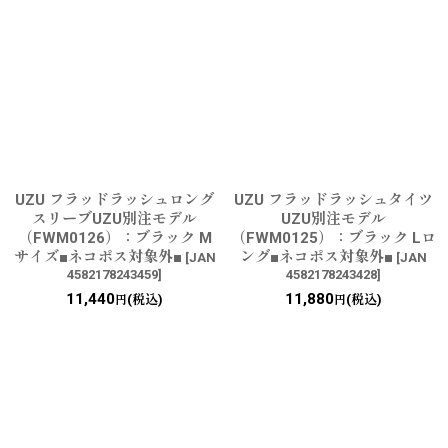
UZU フラッドラッシュロング
UZU フラッドラッシュタイツ
スリーブUZU別注モデル
UZU別注モデル
（FWM0126）：ブラック M
（FWM0125）：ブラック Lロ
サイズ■ネコポス対象外■
ング■ネコポス対象外■
[
JAN
[
JAN
4582178243459
]
4582178243428
]
11,440
11,880
(税込)
(税込)
円
円