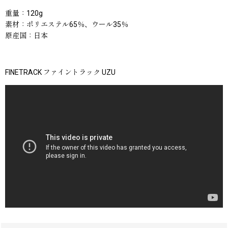
重量：120g
素材：ポリエステル65％、ウール35％
原産国：日本
FINETRACK ファイントラック UZU