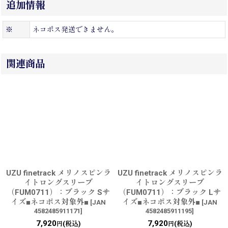
追加情報
※
ネコポス発送できません。
関連商品
UZU finetrack メリノスピンラ
UZU finetrack メリノスピンラ
イトロングスリーブ
イトロングスリーブ
（FUM0711）：ブラック Sサ
（FUM0711）：ブラック Lサ
イズ■ネコポス対象外■
イズ■ネコポス対象外■
[
JAN
[
JAN
4582485911171
]
4582485911195
]
7,920
7,920
(税込)
(税込)
円
円