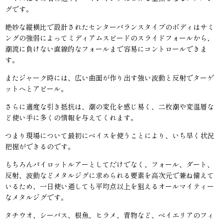
グです。
絶妙な縦横比で設計されたセンターバランスタイプのボディはサミ
ングの強弱によってミディアムスピードのスライドフォールから、
潮流に負けない直線的なフォールまで容易にコントロールできま
す。
またジャーク時には、広い曲面が作り出す強い波動と反射でターゲ
ットへとアピール。
さらに適度な引き抵抗は、潮の変化を感じ易く、二枚潮や変温層な
ど使い手に多くの情報を与えてくれます。
つまり現場について最初にベイスを使うことにより、いち早く状況
把握ができるのです。
もちろんパイロットルアーとしてだけでなく、フォール、ダート、
反射、波動などメタルジグに求められる要素を高次元で兼ね備えて
いるため、一日使い通しても平均点以上を狙えるオールマイティー
なメタルジグです。
タチウオ、シーバス、根魚、ヒラメ、青物など、ベイエリアのフィ