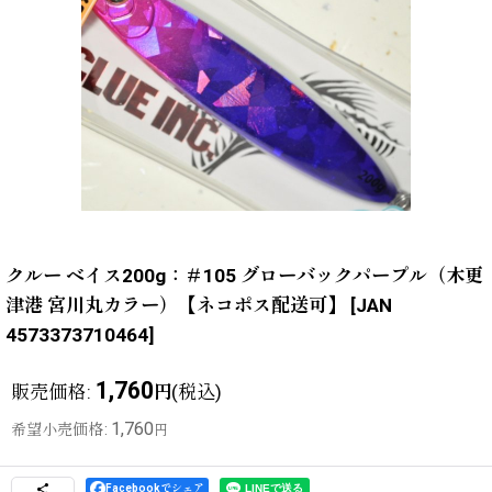
クルー ベイス200g：＃105 グローバックパープル（木更
津港 宮川丸カラー）【ネコポス配送可】
[
JAN
4573373710464
]
1,760
販売価格
:
(税込)
円
1,760
希望小売価格
:
円
Facebookでシェア