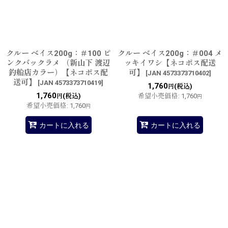
クルー ベイス200g：＃100 ピ
クルー ベイス200g：＃004 メ
ンクバックラメ （新山下 渡辺
ッキイワシ【ネコポス配送
釣船店カラー）【ネコポス配
可】
[
JAN 4573373710402
]
送可】
[
JAN 4573373710419
]
1,760
(税込)
円
1,760
(税込)
希望小売価格
:
1,760
円
円
希望小売価格
:
1,760
円
カートに入れる
カートに入れる