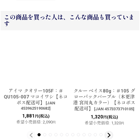
この商品を買った人は、こんな商品も買っていま
す
アイマ クオリー105F：＃
クルー ベイス80g：＃105 グ
QU105-007 マコイワシ【ネコ
ローバックパープル（木更津
ポス配送可】
港 宮川丸カラー）【ネコポス
[
JAN
4539625190682
]
配送可】
[
JAN 4573373710105
]
1,881
(税込)
円
1,320
(税込)
円
希望小売価格
:
2,090
円
希望小売価格
:
1,320
円