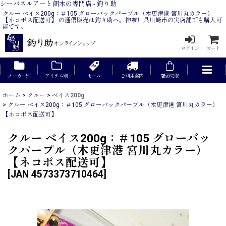
シーバスルアーと餌木の専門店 - 釣り助
クルー ベイス200g：＃105 グローバックパープル（木更津港 宮川丸カラー）
【ネコポス配送可】 の通信販売は釣り助へ。神奈川県川崎市の実店舗でも購入可
能です。
ログイン
カート
メーカー別
アイテム別
セール
ご利用案内
店頭受取
ホーム
>
クルー
>
ベイス200g
>
クルー ベイス200g：＃105 グローバックパープル（木更津港 宮川丸カラー）
【ネコポス配送可】
クルー ベイス200g：＃105 グローバッ
クパープル（木更津港 宮川丸カラー）
【ネコポス配送可】
[
JAN 4573373710464
]