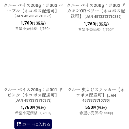
クルー ベイス200g：＃003 パ
クルー ベイス200g：＃002 ア
ープル【ネコポス配送可】
カキンORベリー【ネコポス配
[
JAN 4573373710396
]
送可】
[
JAN 4573373710389
]
1,760
(税込)
円
1,760
(税込)
円
希望小売価格
:
1,760
円
希望小売価格
:
1,760
円
クルー ベイス200g：＃001 ド
クルー 虫よけステッカー【ネ
ピンク【ネコポス配送可】
コポス配送可】
[
JAN
[
JAN 4573373710372
]
4573373710730
]
1,760
550
(税込)
(税込)
円
円
希望小売価格
:
1,760
希望小売価格
:
550
円
円
カートに入れる