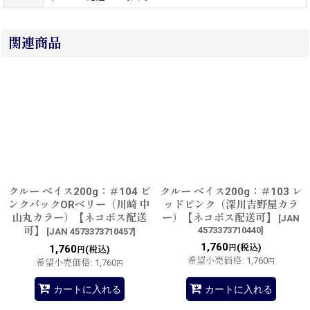
関連商品
クルー ベイス200g：＃104 ピ
クルー ベイス200g：＃103 レ
ンクバックORベリー（川崎 中
ッドピンク（深川吉野屋カラ
山丸カラー）【ネコポス配送
ー）【ネコポス配送可】
[
JAN
可】
4573373710440
]
[
JAN 4573373710457
]
1,760
(税込)
1,760
円
(税込)
円
希望小売価格
:
1,760
希望小売価格
:
1,760
円
円
カートに入れる
カートに入れる