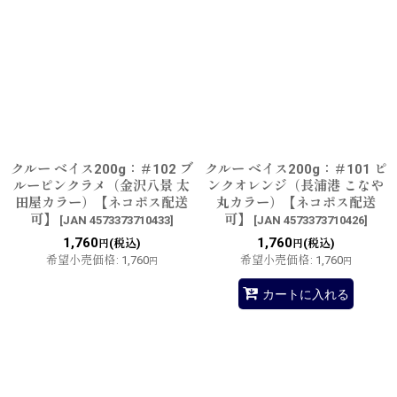
クルー ベイス200g：＃102 ブ
クルー ベイス200g：＃101 ピ
ルーピンクラメ（金沢八景 太
ンクオレンジ（長浦港 こなや
田屋カラー）【ネコポス配送
丸カラー）【ネコポス配送
可】
可】
[
JAN 4573373710433
]
[
JAN 4573373710426
]
1,760
1,760
(税込)
(税込)
円
円
希望小売価格
:
1,760
希望小売価格
:
1,760
円
円
カートに入れる