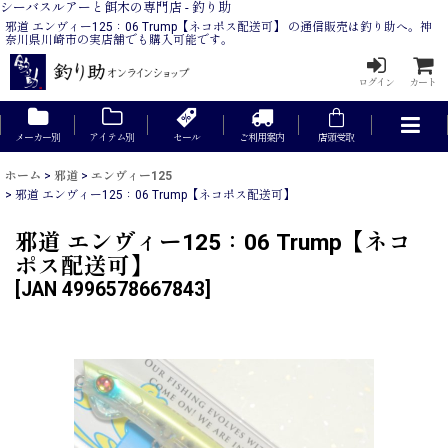
シーバスルアーと餌木の専門店 - 釣り助
邪道 エンヴィー125：06 Trump【ネコポス配送可】 の通信販売は釣り助へ。神
奈川県川崎市の実店舗でも購入可能です。
ログイン
カート
メーカー別
アイテム別
セール
ご利用案内
店頭受取
ホーム
>
邪道
>
エンヴィー125
>
邪道 エンヴィー125：06 Trump【ネコポス配送可】
邪道 エンヴィー125：06 Trump【ネコ
ポス配送可】
[
JAN 4996578667843
]