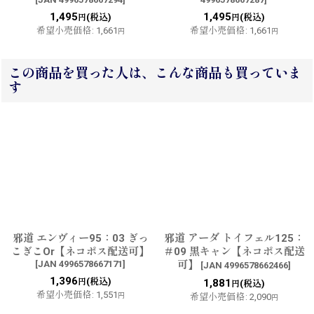
1,495
1,495
(税込)
(税込)
円
円
希望小売価格
:
1,661
希望小売価格
:
1,661
円
円
この商品を買った人は、こんな商品も買っていま
す
邪道 エンヴィー95：03 ぎっ
邪道 アーダ トイフェル125：
こぎこOr【ネコポス配送可】
＃09 黒キャン【ネコポス配送
[
JAN 4996578667171
]
可】
[
JAN 4996578662466
]
1,396
(税込)
円
1,881
(税込)
円
希望小売価格
:
1,551
円
希望小売価格
:
2,090
円