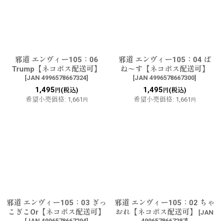
邪道 エンヴィー105：06
邪道 エンヴィー105：04 ぱ
Trump【ネコポス配送可】
ね〜す【ネコポス配送可】
[
JAN 4996578667324
]
[
JAN 4996578667300
]
1,495
1,495
(税込)
(税込)
円
円
希望小売価格
:
1,661
希望小売価格
:
1,661
円
円
邪道 エンヴィー105：03 ぎっ
邪道 エンヴィー105：02 ちゃ
こぎこOr【ネコポス配送可】
おれ【ネコポス配送可】
[
JAN
[
JAN 4996578667294
]
4996578667287
]