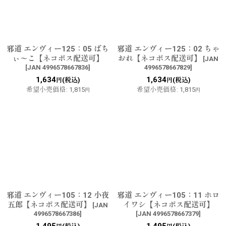
邪道 エンヴィー125：05 ばち
邪道 エンヴィー125：02 ちゃ
ぃ〜こ【ネコポス配送可】
おれ【ネコポス配送可】
[
JAN
[
JAN 4996578667836
]
4996578667829
]
1,634
1,634
(税込)
(税込)
円
円
希望小売価格
:
1,815
希望小売価格
:
1,815
円
円
邪道 エンヴィー105：12 小夜
邪道 エンヴィー105：11 ホロ
五郎【ネコポス配送可】
イワシ【ネコポス配送可】
[
JAN
4996578667386
]
[
JAN 4996578667379
]