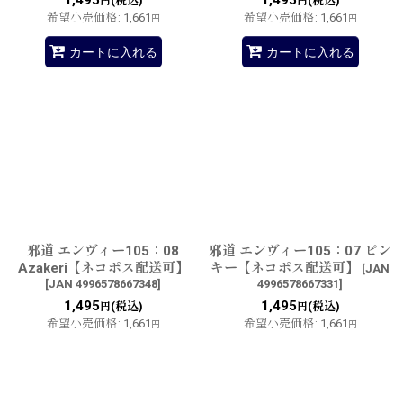
1,495
1,495
(税込)
(税込)
円
円
希望小売価格
:
1,661
希望小売価格
:
1,661
円
円
カートに入れる
カートに入れる
邪道 エンヴィー105：08
邪道 エンヴィー105：07 ピン
Azakeri【ネコポス配送可】
キー【ネコポス配送可】
[
JAN
[
JAN 4996578667348
]
4996578667331
]
1,495
1,495
(税込)
(税込)
円
円
希望小売価格
:
1,661
希望小売価格
:
1,661
円
円