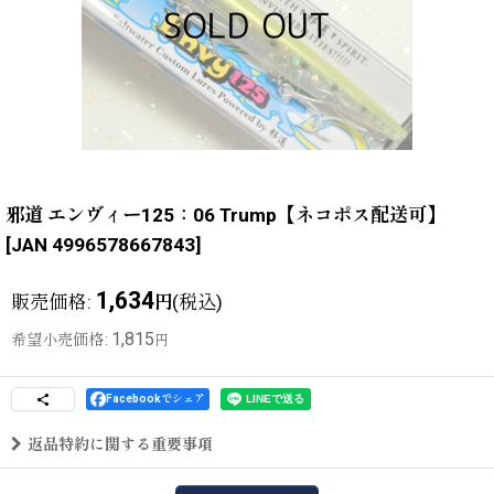
邪道 エンヴィー125：06 Trump【ネコポス配送可】
[
JAN 4996578667843
]
1,634
販売価格
:
(税込)
円
1,815
希望小売価格
:
円
Facebookでシェア
返品特約に関する重要事項