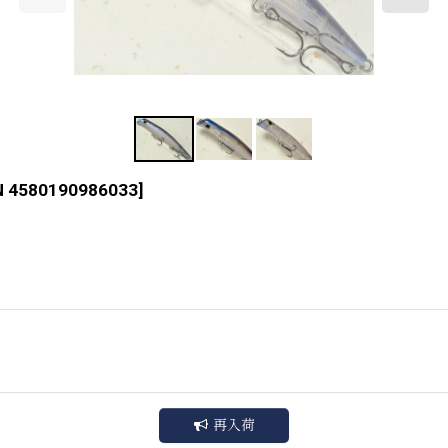
N 4580190986033
]
再入荷