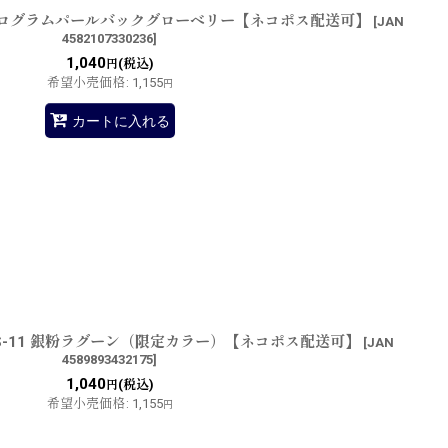
 ホログラムパールバックグローベリー【ネコポス配送可】
[
JAN
4582107330236
]
1,040
(税込)
円
希望小売価格
:
1,155
円
カートに入れる
S-11 銀粉ラグーン（限定カラー）【ネコポス配送可】
[
JAN
4589893432175
]
1,040
(税込)
円
希望小売価格
:
1,155
円