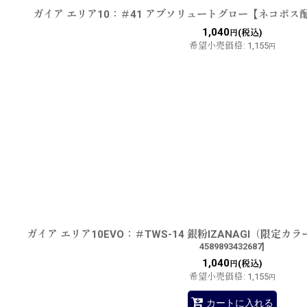
ガイア エリア10：＃41 アブソリュートグロー【ネコポス
1,040
(税込)
円
希望小売価格
:
1,155
円
ガイア エリア10EVO：＃TWS-14 銀粉IZANAGI（限定
4589893432687
]
1,040
(税込)
円
希望小売価格
:
1,155
円
カートに入れる