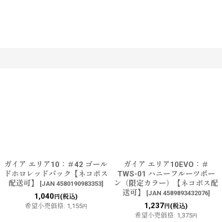
す
ガイア エリア10：＃42 ゴール
ガイア エリア10EVO：＃
ドホロレッドバック【ネコポス
TWS-01 ハニーフルーツボー
配送可】
ン（限定カラー）【ネコポス配
[
JAN 4580190983353
]
送可】
[
JAN 4589893432076
]
1,040
(税込)
円
1,237
希望小売価格
:
1,155
(税込)
円
円
希望小売価格
:
1,375
円