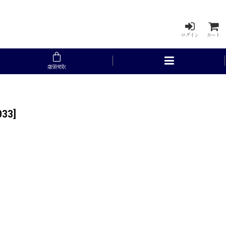
ログイン
カート
店頭受取
033
]