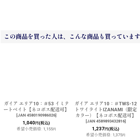
この商品を買った人は、こんな商品も買っていま
ガイア エリア10：＃53 イミテ
ガイア エリア10：＃TWS-12
ートベイト【ネコポス配送可】
トワイライトIZANAMI（限定
[
JAN 4580190986026
]
カラー）【ネコポス配送可】
[
JAN 4589893432816
]
1,040
(税込)
円
1,237
希望小売価格
:
1,155
(税込)
円
円
希望小売価格
:
1,375
円