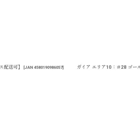
ポス配送可】
ガイア エリア10：＃28 
[
JAN 4580190986057
]