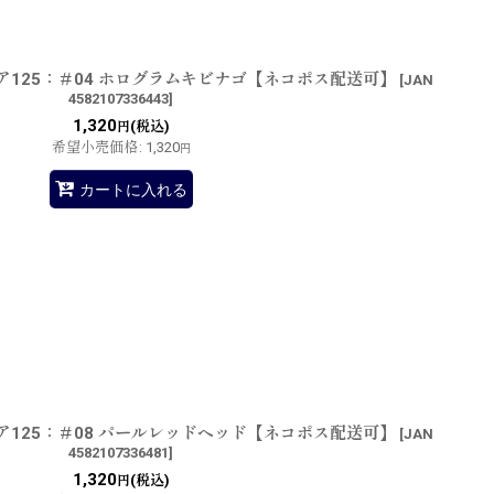
ア125：＃04 ホログラムキビナゴ【ネコポス配送可】
[
JAN
4582107336443
]
1,320
(税込)
円
希望小売価格
:
1,320
円
カートに入れる
ア125：＃08 パールレッドヘッド【ネコポス配送可】
[
JAN
4582107336481
]
1,320
(税込)
円