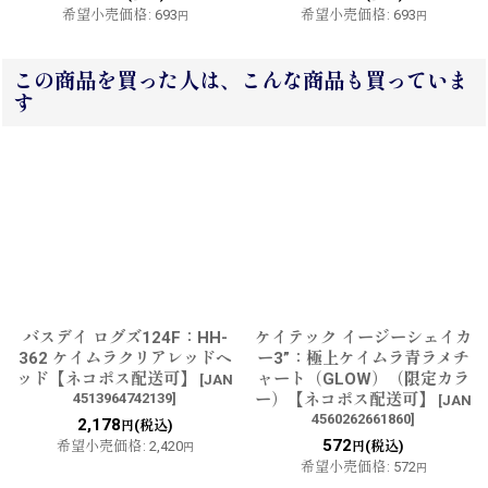
希望小売価格
:
693
希望小売価格
:
693
円
円
この商品を買った人は、こんな商品も買っていま
す
バスデイ ログズ124F：HH-
ケイテック イージーシェイカ
362 ケイムラクリアレッドヘ
ー3”：極上ケイムラ青ラメチ
ッド【ネコポス配送可】
ャート（GLOW）（限定カラ
[
JAN
4513964742139
]
ー）【ネコポス配送可】
[
JAN
4560262661860
]
2,178
(税込)
円
572
希望小売価格
:
2,420
(税込)
円
円
希望小売価格
:
572
円