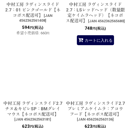
中村工房 ラヴィンスライド
中村工房 ラヴィンスライド
2.7：01 ピンクゴールド【ネ
2.7：LSレッドヘッド（数量限
コポス配送可】
定ケイムラヘッド）【ネコポ
[
JAN
4562362561408
]
ス配送可】
[
JAN 4562362565680
]
594
(税込)
円
748
(税込)
円
希望小売価格
:
660
円
カートに入れる
中村工房 ラヴィンスライド2.7
中村工房 ラヴィンスライド2.7
チヌ＆キビレSP：BMグレイ
プレミアムケイムラ：アコウ
マウス【ネコポス配送可】
フード【ネコポス配送可】
[
JAN 4562362563181
]
[
JAN 4562362563136
]
623
623
(税込)
(税込)
円
円