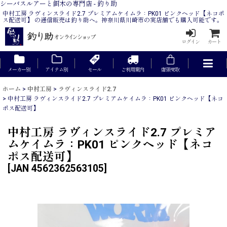
シーバスルアーと餌木の専門店 - 釣り助
中村工房 ラヴィンスライド2.7 プレミアムケイムラ：PK01 ピンクヘッド【ネコポ
ス配送可】 の通信販売は釣り助へ。神奈川県川崎市の実店舗でも購入可能です。
ログイン
カート
メーカー別
アイテム別
セール
ご利用案内
店頭受取
ホーム
>
中村工房
>
ラヴィンスライド2.7
>
中村工房 ラヴィンスライド2.7 プレミアムケイムラ：PK01 ピンクヘッド【ネコ
ポス配送可】
中村工房 ラヴィンスライド2.7 プレミア
ムケイムラ：PK01 ピンクヘッド【ネコ
ポス配送可】
[
JAN 4562362563105
]