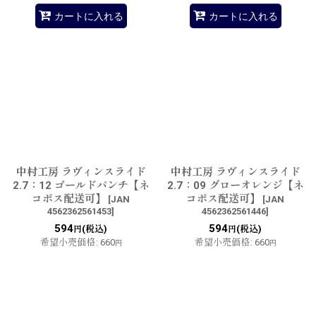
カートに入れる
カートに入れる
中村工房 ラヴィンスライド
中村工房 ラヴィンスライド
2.7：12 ゴールドパンチ【ネ
2.7：09 グローオレンジ【ネ
コポス配送可】
コポス配送可】
[
JAN
[
JAN
4562362561453
]
4562362561446
]
594
594
(税込)
(税込)
円
円
希望小売価格
:
660
希望小売価格
:
660
円
円