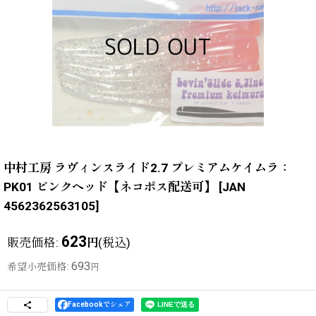
中村工房 ラヴィンスライド2.7 プレミアムケイムラ：
PK01 ピンクヘッド【ネコポス配送可】
[
JAN
4562362563105
]
623
販売価格
:
(税込)
円
693
希望小売価格
:
円
Facebookでシェア