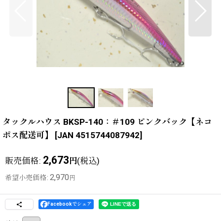
タックルハウス BKSP-140：＃109 ピンクバック【ネコ
ポス配送可】
[
JAN 4515744087942
]
2,673
販売価格
:
(税込)
円
2,970
希望小売価格
:
円
Facebookでシェア