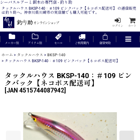
シーバスルアーと餌木の専門店 - 釣り助
タックルハウス BKSP-140：＃109 ピンクバック【ネコポス配送可】 の通信販売
は釣り助へ。神奈川県川崎市の実店舗でも購入可能です。
ログイン
カート
メーカー別
アイテム別
セール
ご利用案内
店頭受取
ホーム
>
タックルハウス
>
BKSP-140
>
タックルハウス BKSP-140：＃109 ピンクバック【ネコポス配送可】
タックルハウス BKSP-140：＃109 ピン
クバック【ネコポス配送可】
[
JAN 4515744087942
]