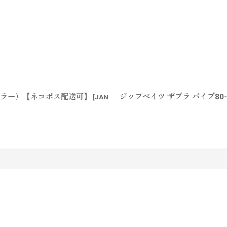
定カラー）【ネコポス配送可】
ジップベイツ ザブラ バイブ8
[
JAN
す