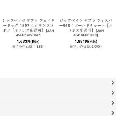
ジップベイツ ザブラ フェイキ
ジップベイツ ザブラ ウィスパ
ードッグ：597 ホロギンクロ
ー96S：ゴールドチャート【ネ
ボラ【ネコポス配送可】
コポス配送可】
[
JAN
[
JAN
4541014220047
]
4541014313053
]
1,633
1,881
(税込)
(税込)
円
円
希望小売価格
:
1,815
希望小売価格
:
2,090
円
円