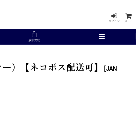
ログイン
カート
店頭受取
定カラー）【ネコポス配送可】
[
JAN