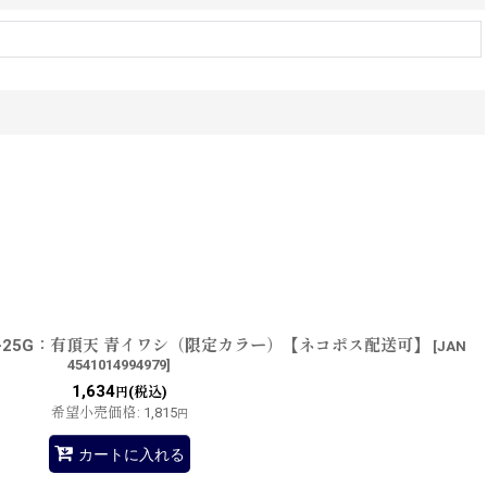
0-25G：有頂天 青イワシ（限定カラー）【ネコポス配送可】
[
JAN
4541014994979
]
1,634
(税込)
円
希望小売価格
:
1,815
円
カートに入れる