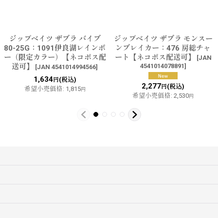
ジップベイツ ザブラ バイブ
ジップベイツ ザブラ モンスー
80-25G：1091伊良湖レインボ
ンブレイカー：476 房総チャ
ー（限定カラー）【ネコポス配
ート【ネコポス配送可】
[
JAN
送可】
4541014078891
]
[
JAN 4541014994566
]
1,634
(税込)
円
2,277
(税込)
円
希望小売価格
:
1,815
円
希望小売価格
:
2,530
円