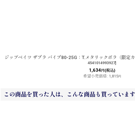
ジップベイツ ザブラ バイブ80-25G：T.メタリックボラ（限
4541014993927
]
1,634
(税込)
円
希望小売価格
:
1,815
円
この商品を買った人は、こんな商品も買っていま