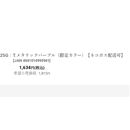
0-25G：T.メタリックパープル（限定カラー）【ネコポス配送可】
[
JAN 4541014993941
]
1,634
(税込)
円
希望小売価格
:
1,815
円