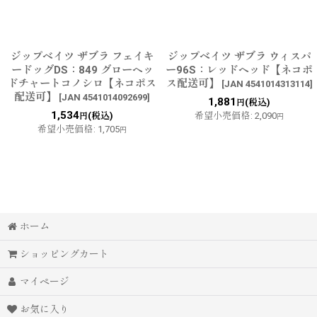
ジップベイツ ザブラ フェイキ
ジップベイツ ザブラ ウィスパ
ードッグDS：849 グローヘッ
ー96S：レッドヘッド【ネコポ
ドチャートコノシロ【ネコポス
ス配送可】
[
JAN 4541014313114
]
配送可】
[
JAN 4541014092699
]
1,881
(税込)
円
1,534
(税込)
希望小売価格
:
2,090
円
円
希望小売価格
:
1,705
円
ホーム
ショッピングカート
マイページ
お気に入り