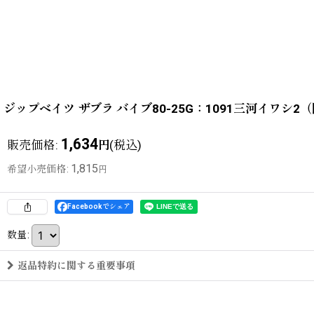
ジップベイツ ザブラ バイブ80-25G：1091三河イワ
1,634
販売価格
:
(税込)
円
1,815
希望小売価格
:
円
Facebookでシェア
数量
:
返品特約に関する重要事項