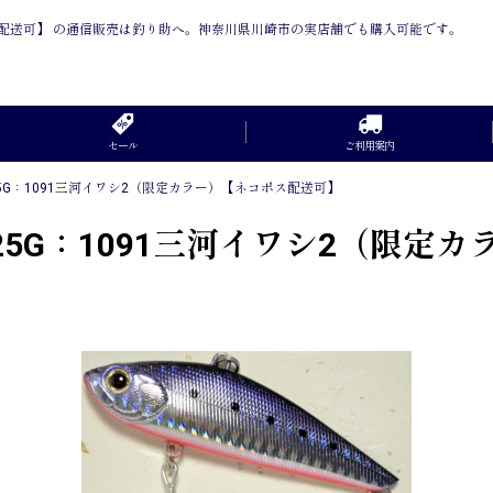
コポス配送可】 の通信販売は釣り助へ。神奈川県川崎市の実店舗でも購入可能です。
セール
ご利用案内
25G：1091三河イワシ2（限定カラー）【ネコポス配送可】
-25G：1091三河イワシ2（限