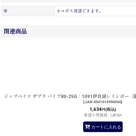
※
ネコポス発送できます。
関連商品
ジップベイツ ザブラ バイブ80-25G：1091伊良湖レインボ
[
JAN 4541014994566
]
1,634
(税込)
円
希望小売価格
:
1,815
円
カートに入れる