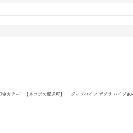
ー（限定カラー）【ネコポス配送可】
ジップベイツ ザブラ バイブ8