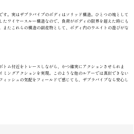
です。実はザブラバイブのボディはソリッド構造。ひとつの塊として
したワイヤースルー構造なので、負荷がボディの限界を超えた時にも
。またこれらの構造の副産物として、ボディ内のウエイトの遊びがな
ボトム付近をトレースしながら、かつ確実にアクションさせられま
イミングアクションを実現。このような他のルアーでは真似できない
フィッシュの気配をフィールドで感じても、ザブラバイブなら安心し