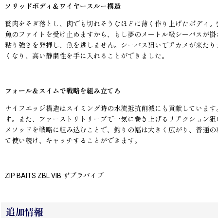
ソリッドボディ＆ワイヤースルー構造
贅肉をそぎ落とし、肉でも切れそうなほどに薄く作り上げたボディ。
魚のファイトを受け止めますから、もし夢のメートル級シーバスが掛
粘り強さを発揮し、魚を逃しません。シーバス狙いでアカメが来たり
くなり、高い静粛性を手に入れることができました。
フォール＆スイムで戦略を組み立てろ
ナイフエッジ構造はスイミング時の水流抵抗削減にも貢献しています
す。また、ファーストリトリーブで一気に巻き上げるリアクション狙
メソッドを戦略に組み込むことで、釣りの幅は大きく広がり、普通の
て使い続け、キャッチすることができます。
ZIP BAITS ZBL VIB ザブラバイブ
追加情報