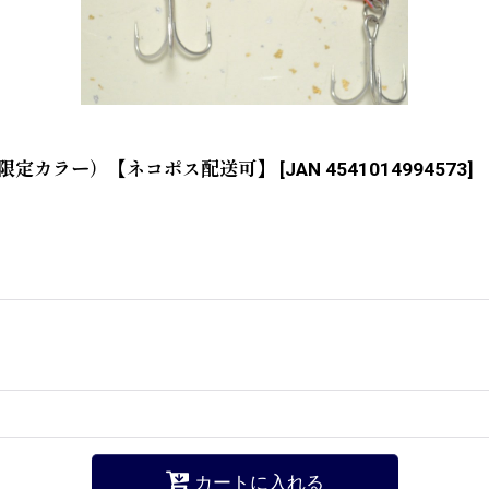
シ2（限定カラー）【ネコポス配送可】
[
JAN 4541014994573
]
カートに入れる