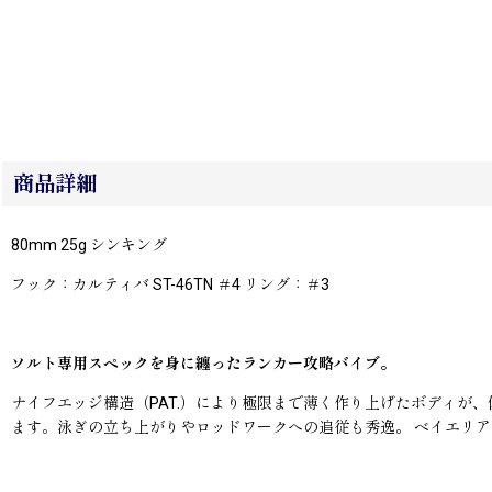
商品詳細
80mm 25g シンキング
フック：カルティバ ST-46TN ＃4 リング：＃3
ソルト専用スペックを身に纏ったランカー攻略バイブ。
ナイフエッジ構造（PAT.）により極限まで薄く作り上げたボディ
ます。泳ぎの立ち上がりやロッドワークへの追従も秀逸。 ベイエリ