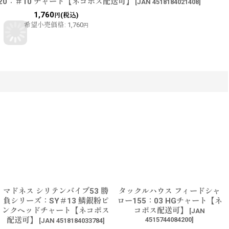
20：＃10 チャート【ネコポス配送可】
[
JAN 4518184021408
]
1,760
(税込)
円
希望小売価格
:
1,760
円
マドネス シリテンバイブ53 勝
タックルハウス フィードシャ
負シリーズ：SY＃13 鱗銀粉ピ
ロー155：03 HGチャート【ネ
ンクヘッドチャート【ネコポス
コポス配送可】
[
JAN
配送可】
4515744084200
]
[
JAN 4518184033784
]