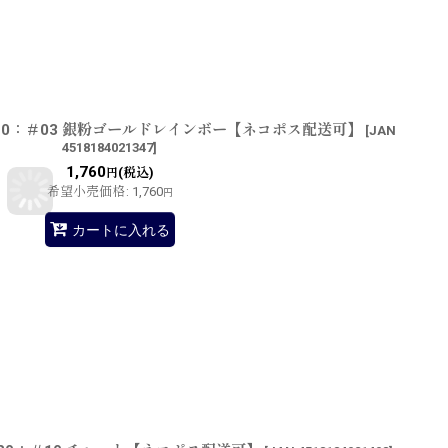
20：＃03 銀粉ゴールドレインボー【ネコポス配送可】
[
JAN
4518184021347
]
1,760
(税込)
円
希望小売価格
:
1,760
円
カートに入れる