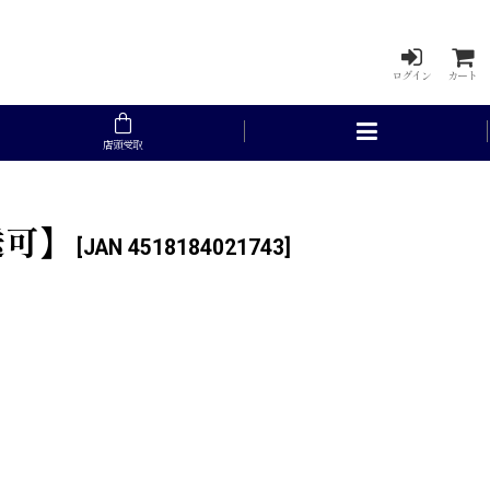
ログイン
カート
店頭受取
送可】
[
JAN 4518184021743
]