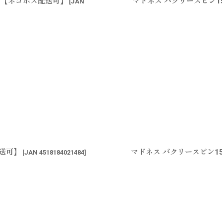
シ【ネコポス配送可】
マドネス バクリースピン1
[
JAN
配送可】
マドネス バクリースピン1
[
JAN 4518184021484
]