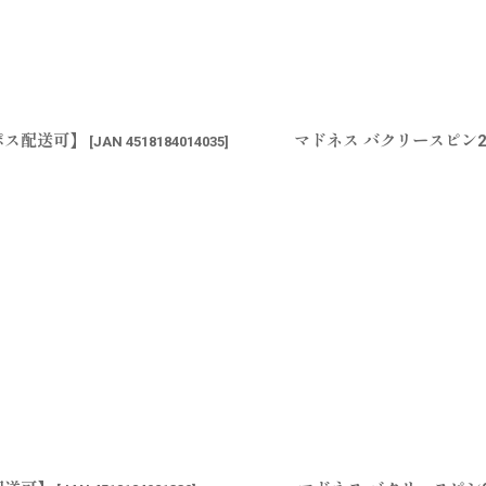
ポス配送可】
マドネス バクリースピン
[
JAN 4518184014035
]