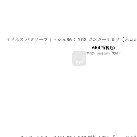
マドネス バクリーフィッシュ86：＃03 ガンガーサヨリ【ネコ
654
(税込)
円
希望小売価格
:
726
円