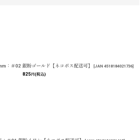
mm：＃02 銀粉ゴールド【ネコポス配送可】
[
JAN 4518184021736
]
825
(税込)
円