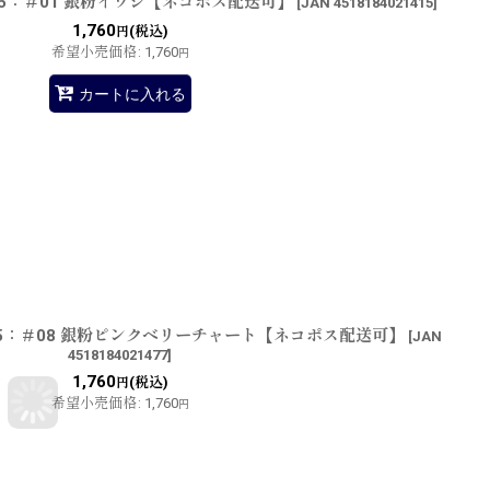
5：＃01 銀粉イワシ【ネコポス配送可】
[
JAN 4518184021415
]
1,760
(税込)
円
希望小売価格
:
1,760
円
カートに入れる
5：＃08 銀粉ピンクベリーチャート【ネコポス配送可】
[
JAN
4518184021477
]
1,760
(税込)
円
希望小売価格
:
1,760
円