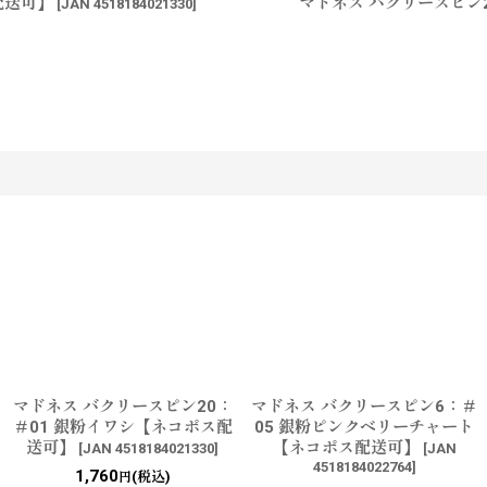
配送可】
マドネス バクリースピン
[
JAN 4518184021330
]
す
マドネス バクリースピン20：
マドネス バクリースピン6：＃
＃01 銀粉イワシ【ネコポス配
05 銀粉ピンクベリーチャート
送可】
【ネコポス配送可】
[
JAN 4518184021330
]
[
JAN
4518184022764
]
1,760
(税込)
円