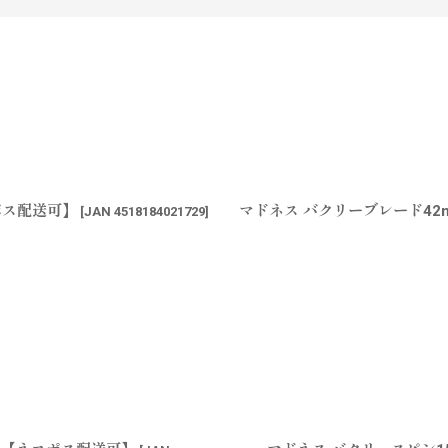
ポス配送可】
マドネス バクリーブレード42
[
JAN 4518184021729
]