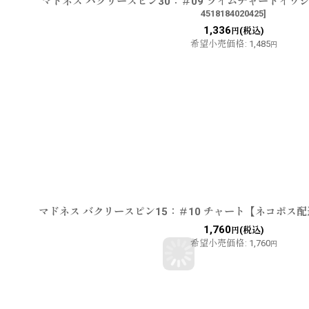
マドネス バクリースピン30：＃09 ライムチャートイワ
4518184020425
]
1,336
(税込)
円
希望小売価格
:
1,485
円
マドネス バクリースピン15：＃10 チャート【ネコポス
1,760
(税込)
円
希望小売価格
:
1,760
円