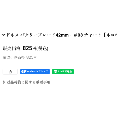
マドネス バクリーブレード42mm：＃03 チャート【ネ
825
販売価格
:
(税込)
円
825
希望小売価格
:
円
Facebookでシェア
返品特約に関する重要事項