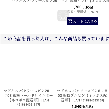
マドネス バクリースピン20：＃01 銀粉イワシ【ネコポス
1,760
(税込)
円
希望小売価格
:
1,760
円
カートに入れる
この商品を買った人は、こんな商品も買っていま
マドネス バクリースピン20：
マドネス バクリースピン8：＃
＃03 銀粉ゴールドレインボー
03 銀粉ブルピン【ネコポス配
【ネコポス配送可】
送可】
[
JAN
[
JAN 4518184033159
]
4518184021347
]
1,540
(税込)
円