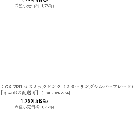
円
希望小売価格
:
1,760
円
8：GK-7RB コスミックピンク（スターリングシルバーフレーク）
【ネコポス配送可】
[
TSK 20267964
]
1,760
(税込)
円
希望小売価格
:
1,760
円