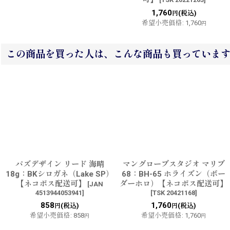
1,760
(税込)
円
希望小売価格
:
1,760
円
この商品を買った人は、こんな商品も買っていま
パズデザイン リード 海晴
マングローブスタジオ マリブ
18g：BKシロガネ（Lake SP）
68：BH-65 ホライズン（ボー
【ネコポス配送可】
ダーホロ）【ネコポス配送可】
[
JAN
4513944053941
]
[
TSK 20421168
]
858
1,760
(税込)
(税込)
円
円
希望小売価格
:
858
希望小売価格
:
1,760
円
円