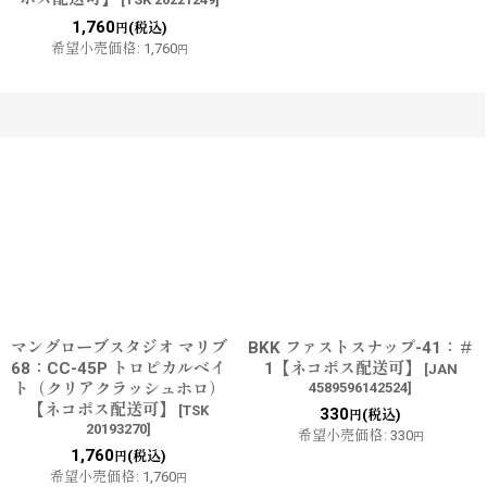
1,760
(税込)
円
希望小売価格
:
1,760
円
マングローブスタジオ マリブ
BKK ファストスナップ-41：＃
68：CC-45P トロピカルベイ
1【ネコポス配送可】
[
JAN
ト（クリアクラッシュホロ）
4589596142524
]
【ネコポス配送可】
[
TSK
330
(税込)
円
20193270
]
希望小売価格
:
330
円
1,760
(税込)
円
希望小売価格
:
1,760
円