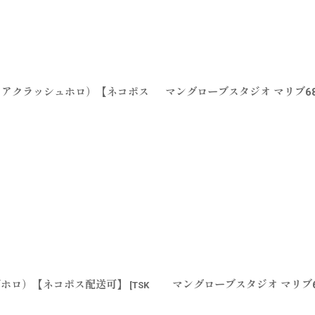
クリアクラッシュホロ）【ネコポス
マングローブスタジオ マリブ6
ンズホロ）【ネコポス配送可】
マングローブスタジオ マリブ
[
TSK