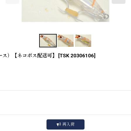
ベース）【ネコポス配送可】
[
TSK 20306106
]
再入荷