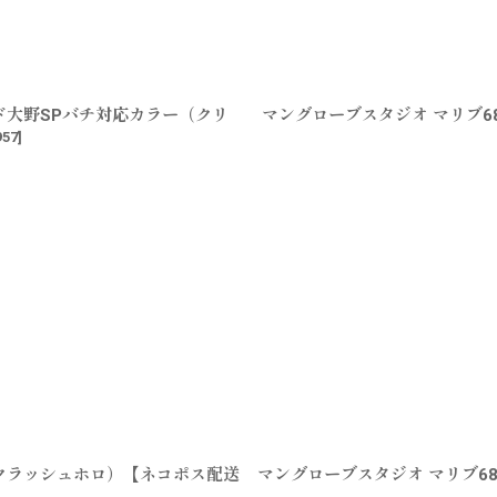
ッド大野SPバチ対応カラー（クリ
マングローブスタジオ マリブ6
957
]
（クラッシュホロ）【ネコポス配送
マングローブスタジオ マリブ6