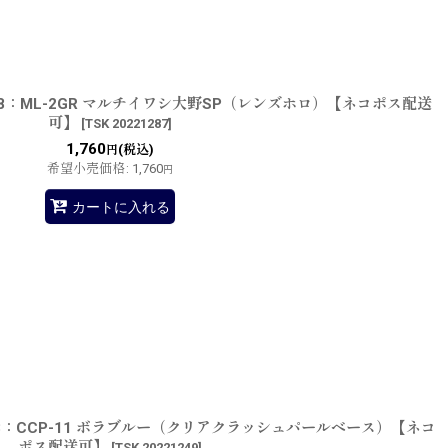
8：ML-2GR マルチイワシ大野SP（レンズホロ）【ネコポス配送
可】
[
TSK 20221287
]
1,760
(税込)
円
希望小売価格
:
1,760
円
カートに入れる
8：CCP-11 ボラブルー（クリアクラッシュパールベース）【ネコ
ポス配送可】
[
TSK 20221249
]