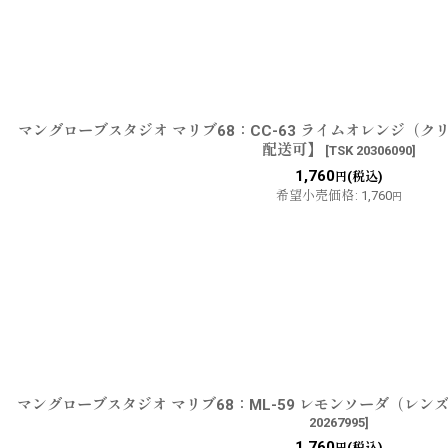
マングローブスタジオ マリブ68：CC-63 ライムオレンジ（
配送可】
[
TSK 20306090
]
1,760
(税込)
円
希望小売価格
:
1,760
円
マングローブスタジオ マリブ68：ML-59 レモンソーダ（レ
20267995
]
1,760
(税込)