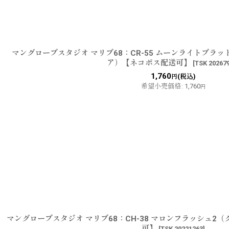
マングローブスタジオ マリブ68：CR-55 ムーンライトブラ
ア）【ネコポス配送可】
[
TSK 20267
1,760
(税込)
円
希望小売価格
:
1,760
円
マングローブスタジオ マリブ68：CH-38 マロンフラッシュ2
可】
[
TSK 20221263
]