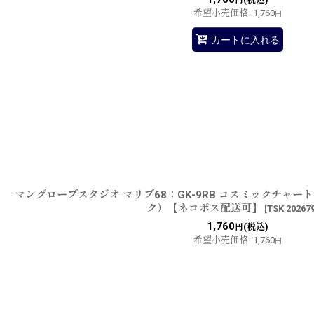
円
希望小売価格
:
1,760
円
カートに入れる
マングローブスタジオ マリブ68：GK-9RB コスミックチャ
ク）【ネコポス配送可】
[
TSK 20267
1,760
(税込)
円
希望小売価格
:
1,760
円