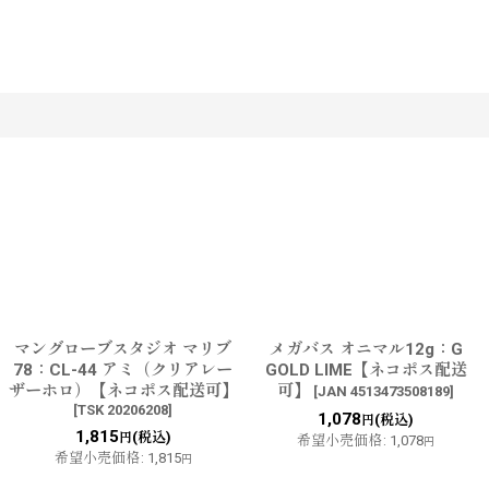
す
マングローブスタジオ マリブ
メガバス オニマル12g：G
78：CL-44 アミ（クリアレー
GOLD LIME【ネコポス配送
ザーホロ）【ネコポス配送可】
可】
[
JAN 4513473508189
]
[
TSK 20206208
]
1,078
(税込)
円
1,815
(税込)
円
希望小売価格
:
1,078
円
希望小売価格
:
1,815
円