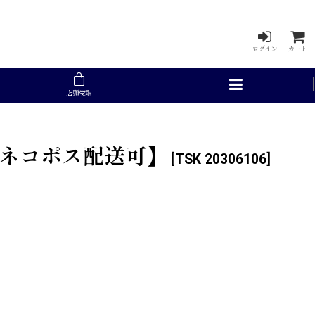
ログイン
カート
店頭受取
【ネコポス配送可】
[
TSK 20306106
]