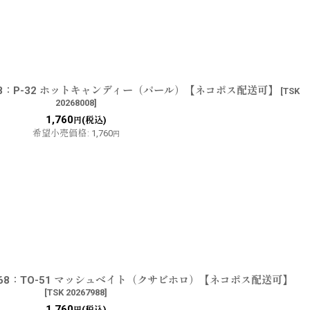
8：P-32 ホットキャンディー（パール）【ネコポス配送可】
[
TSK
20268008
]
1,760
(税込)
円
希望小売価格
:
1,760
円
68：TO-51 マッシュベイト（クサビホロ）【ネコポス配送可】
[
TSK 20267988
]
1,760
(税込)