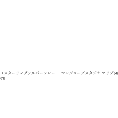
ート（スターリングシルバーフレー
マングローブスタジオ マリブ6
971
]