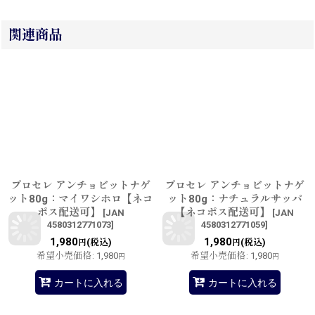
関連商品
プロセレ アンチョビットナゲ
プロセレ アンチョビットナゲ
ット80g：マイワシホロ【ネコ
ット80g：ナチュラルサッパ
ポス配送可】
【ネコポス配送可】
[
JAN
[
JAN
4580312771073
]
4580312771059
]
1,980
1,980
(税込)
(税込)
円
円
希望小売価格
:
1,980
希望小売価格
:
1,980
円
円
カートに入れる
カートに入れる