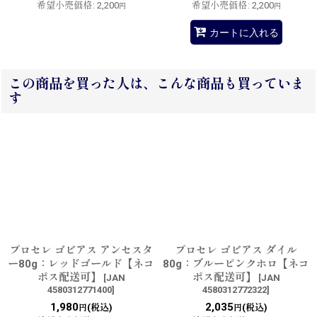
希望小売価格
:
2,200
希望小売価格
:
2,200
円
円
カートに入れる
この商品を買った人は、こんな商品も買っていま
す
プロセレ ゴビアス アンセスタ
プロセレ ゴビアス ダイル
ー80g：レッドゴールド【ネコ
80g：ブルーピンクホロ【ネコ
ポス配送可】
ポス配送可】
[
JAN
[
JAN
4580312771400
]
4580312772322
]
1,980
2,035
(税込)
(税込)
円
円