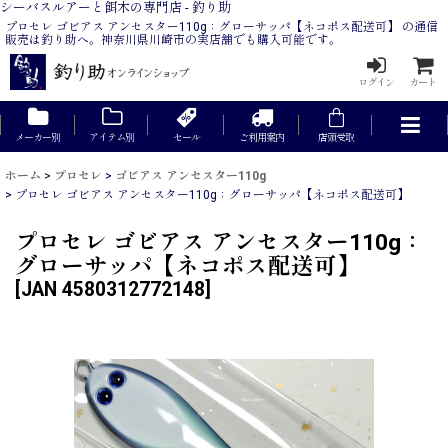
シーバスルアーと餌木の専門店 - 釣り助
プロセレ ゴビアス アンセスター110g：グローサッパ【ネコポス配送可】 の通信
販売は釣り助へ。神奈川県川崎市の実店舗でも購入可能です。
ログイン
カート
メーカー別
アイテム別
セール
ご利用案内
店頭受取
ホーム
>
プロセレ
>
ゴビアス アンセスター110g
>
プロセレ ゴビアス アンセスター110g：グローサッパ【ネコポス配送可】
プロセレ ゴビアス アンセスター110g：
グローサッパ【ネコポス配送可】
[
JAN 4580312772148
]