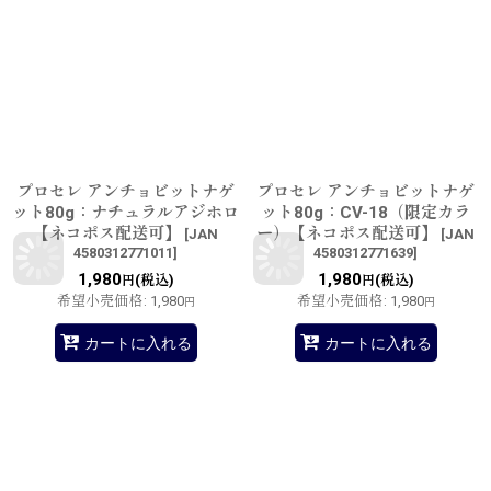
プロセレ アンチョビットナゲ
プロセレ アンチョビットナゲ
ット80g：ナチュラルアジホロ
ット80g：CV-18（限定カラ
【ネコポス配送可】
ー）【ネコポス配送可】
[
JAN
[
JAN
4580312771011
]
4580312771639
]
1,980
1,980
(税込)
(税込)
円
円
希望小売価格
:
1,980
希望小売価格
:
1,980
円
円
カートに入れる
カートに入れる