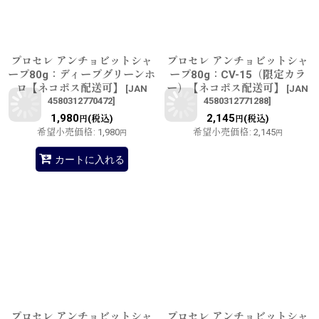
プロセレ アンチョビットシャ
プロセレ アンチョビットシャ
ープ80g：ディープグリーンホ
ープ80g：CV-15（限定カラ
ロ【ネコポス配送可】
ー）【ネコポス配送可】
[
JAN
[
JAN
4580312770472
]
4580312771288
]
1,980
2,145
(税込)
(税込)
円
円
希望小売価格
:
1,980
希望小売価格
:
2,145
円
円
カートに入れる
プロセレ アンチョビットシャ
プロセレ アンチョビットシャ