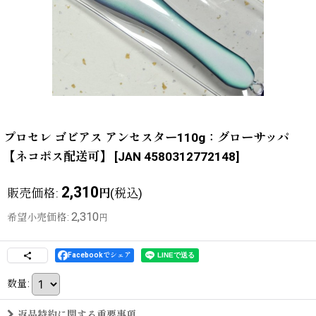
プロセレ ゴビアス アンセスター110g：グローサッパ
【ネコポス配送可】
[
JAN 4580312772148
]
2,310
販売価格
:
(税込)
円
2,310
希望小売価格
:
円
Facebookでシェア
数量
:
返品特約に関する重要事項