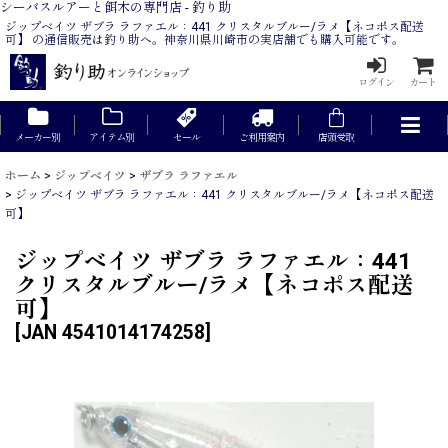
シーバスルアーと餌木の専門店 - 釣り助
ジップベイツ ザブラ ラファエル：441 クリスタルブルー/ラメ【ネコポス配送
可】 の通信販売は釣り助へ。神奈川県川崎市の実店舗でも購入可能です。
ログイン
カート
メーカー別
アイテム別
セール
ご利用案内
店頭受取
ホーム
>
ジップベイツ
>
ザブラ ラファエル
>
ジップベイツ ザブラ ラファエル：441 クリスタルブルー/ラメ【ネコポス配送
可】
ジップベイツ ザブラ ラファエル：441
クリスタルブルー/ラメ【ネコポス配送
可】
[
JAN 4541014174258
]