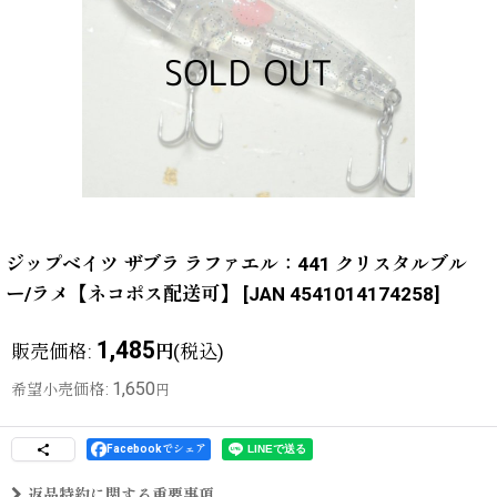
ジップベイツ ザブラ ラファエル：441 クリスタルブル
ー/ラメ【ネコポス配送可】
[
JAN 4541014174258
]
1,485
販売価格
:
(税込)
円
1,650
希望小売価格
:
円
Facebookでシェア
返品特約に関する重要事項