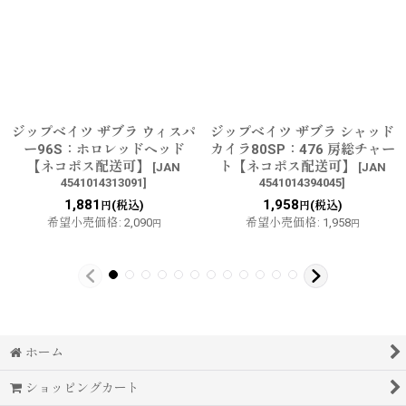
ジップベイツ ザブラ ウィスパ
ジップベイツ ザブラ シャッド
ー96S：ホロレッドヘッド
カイラ80SP：476 房総チャー
【ネコポス配送可】
ト【ネコポス配送可】
[
JAN
[
JAN
4541014313091
]
4541014394045
]
1,881
1,958
(税込)
(税込)
円
円
希望小売価格
:
2,090
希望小売価格
:
1,958
円
円
ホーム
ショッピングカート