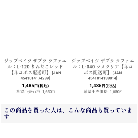
ジップベイツ ザブラ ラファエ
ジップベイツ ザブラ ラファエ
ル：L-120 りんたこレッド
ル：L-040 ラメクリア【ネコ
【ネコポス配送可】
ポス配送可】
[
JAN
[
JAN
4541014174289
]
4541014138014
]
1,485
1,485
(税込)
(税込)
円
円
希望小売価格
:
1,650
希望小売価格
:
1,650
円
円
この商品を買った人は、こんな商品も買っていま
す