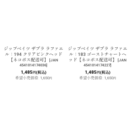
ジップベイツ ザブラ ラファエ
ジップベイツ ザブラ ラファエ
ル：194 クリアピンクヘッド
ル：183 ゴーストチャートヘ
【ネコポス配送可】
ッド【ネコポス配送可】
[
JAN
[
JAN
4541014174036
]
4541014174227
]
1,485
1,485
(税込)
(税込)
円
円
希望小売価格
:
1,650
希望小売価格
:
1,650
円
円