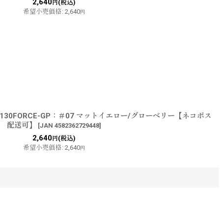
2,640
(税込)
円
希望小売価格
:
2,640
円
KF130FORCE-GP：＃07 マットイエロー/グローベリー【ネコポス
配送可】
[
JAN 4582362729448
]
2,640
(税込)
円
希望小売価格
:
2,640
円