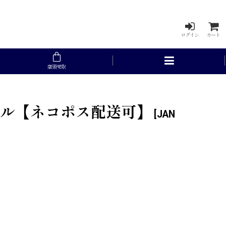
ログイン
カート
店頭受取
ンジパール【ネコポス配送可】
[
JAN