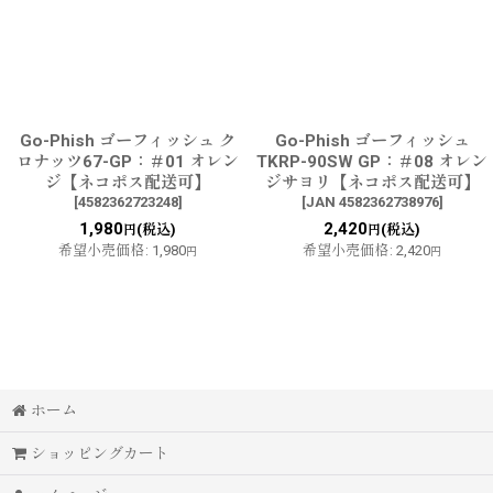
Go-Phish ゴーフィッシュ ク
Go-Phish ゴーフィッシュ
ロナッツ67-GP：＃01 オレン
TKRP-90SW GP：＃08 オレン
ジ【ネコポス配送可】
ジサヨリ【ネコポス配送可】
[
4582362723248
]
[
JAN 4582362738976
]
1,980
2,420
(税込)
(税込)
円
円
希望小売価格
:
1,980
希望小売価格
:
2,420
円
円
ホーム
ショッピングカート