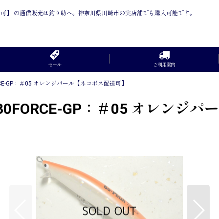
ネコポス配送可】 の通信販売は釣り助へ。神奈川県川崎市の実店舗でも購入可能です。
セール
ご利用案内
FORCE-GP：＃05 オレンジパール【ネコポス配送可】
F130FORCE-GP：＃05 オレ