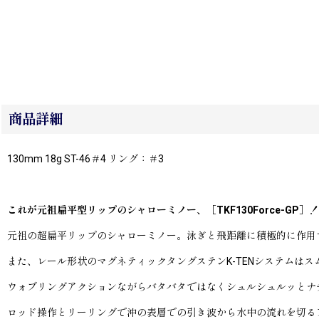
商品詳細
130mm 18g ST-46＃4 リング：＃3
これが元祖扁平型リップのシャローミノー、［TKF130Force-GP］！
元祖の超扁平リップのシャローミノー。泳ぎと飛距離に積極的に作用
また、レール形状のマグネティックタングステンK-TENシステムは
ウォブリングアクションながらバタバタではなくシュルシュルッとナ
ロッド操作とリーリングで沖の表層での引き波から水中の流れを切る