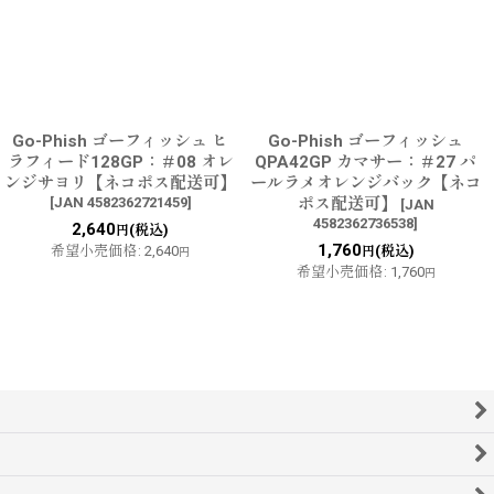
Go-Phish ゴーフィッシュ ヒ
Go-Phish ゴーフィッシュ
ラフィード128GP：＃08 オレ
QPA42GP カマサー：＃27 パ
ンジサヨリ【ネコポス配送可】
ールラメオレンジバック【ネコ
[
JAN 4582362721459
]
ポス配送可】
[
JAN
4582362736538
]
2,640
(税込)
円
1,760
希望小売価格
:
2,640
(税込)
円
円
希望小売価格
:
1,760
円