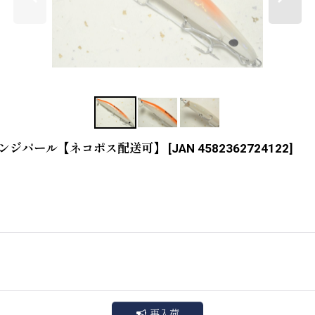
05 オレンジパール【ネコポス配送可】
[
JAN 4582362724122
]
再入荷