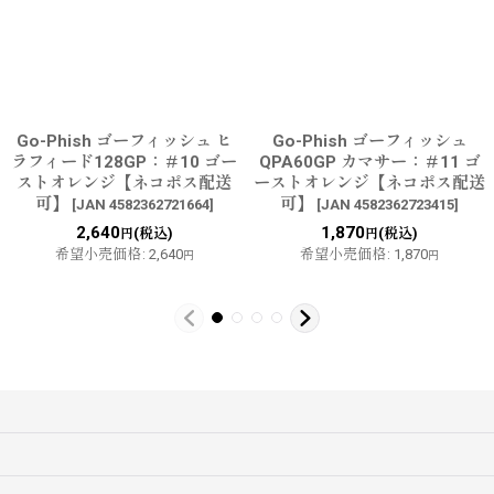
Go-Phish ゴーフィッシュ ヒ
Go-Phish ゴーフィッシュ
ラフィード128GP：＃10 ゴー
QPA60GP カマサー：＃11 ゴ
ストオレンジ【ネコポス配送
ーストオレンジ【ネコポス配送
可】
可】
[
JAN 4582362721664
]
[
JAN 4582362723415
]
2,640
1,870
(税込)
(税込)
円
円
希望小売価格
:
2,640
希望小売価格
:
1,870
円
円