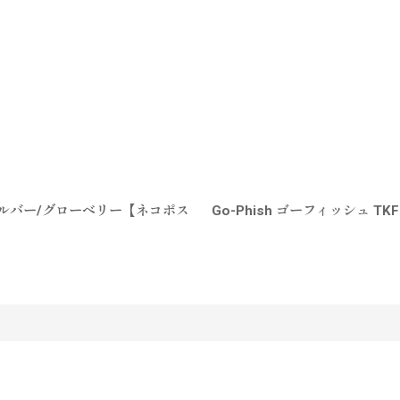
ピンクシルバー/グローベリー【ネコポス
Go-Phish ゴーフィッシュ T
す