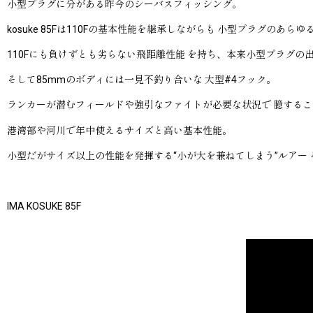
小型プラグに分がある昨今のシーバスフィッシング。
kosuke 85Fは110Fの基本性能を継承しながらも 小型プラグのあら
110Fにも負けずとも劣らない飛距離性能 を持ち、本来小型プラグ
そして85mmのボディには一見不釣り合いな 大型#4フック。
ランカーが潜むフィールドや強引なファイトが必要な状況で 臆する
港湾部や河川で年中使えるサイズと高い基本性能。
小型だがサイズ以上の性能を発揮する“小が大を兼ねてしまう”ルアー それが
IMA KOSUKE 85F