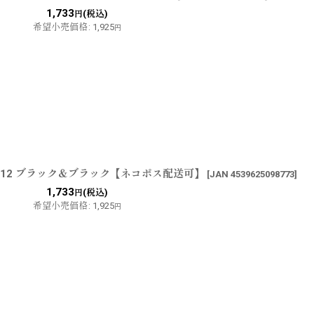
1,733
(税込)
円
希望小売価格
:
1,925
円
-012 ブラック＆ブラック【ネコポス配送可】
[
JAN 4539625098773
]
1,733
(税込)
円
希望小売価格
:
1,925
円