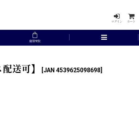
ログイン
カート
店頭受取
ポス配送可】
[
JAN 4539625098698
]