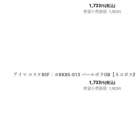
1,733
(税込)
円
希望小売価格
:
1,925
円
アイマ コスケ85F：＃KK85-013 パールボラOB【ネコポ
1,733
(税込)
円
希望小売価格
:
1,925
円