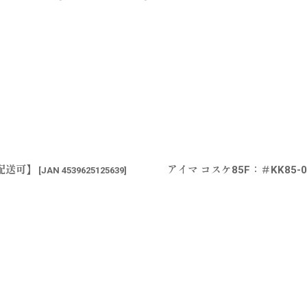
ス配送可】
アイマ コスケ85F：＃KK85
[
JAN 4539625125639
]