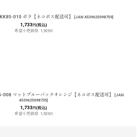
KK85-010 ボラ【ネコポス配送可】
[
JAN 4539625098759
]
1,733
(税込)
円
希望小売価格
:
1,925
円
85-008 マットブルーバックオレンジ【ネコポス配送可】
[
JAN
4539625098735
]
1,733
(税込)
円
希望小売価格
:
1,925
円