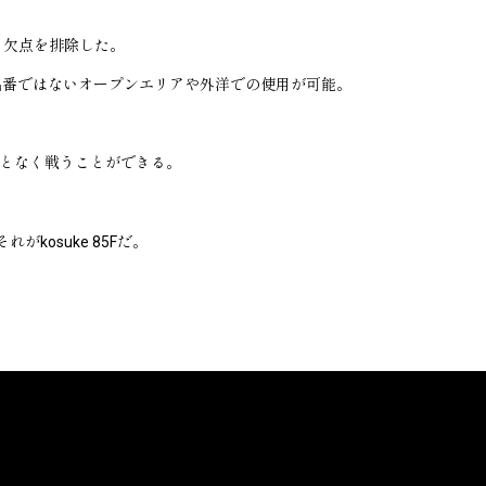
ゆる欠点を排除した。
の出番ではないオープンエリアや外洋での使用が可能。
ことなく戦うことができる。
kosuke 85Fだ。