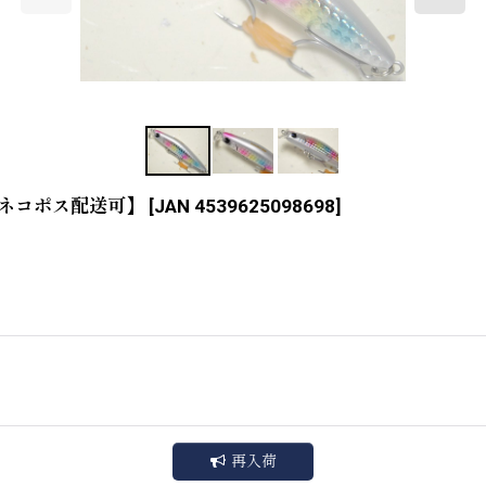
ー【ネコポス配送可】
[
JAN 4539625098698
]
再入荷