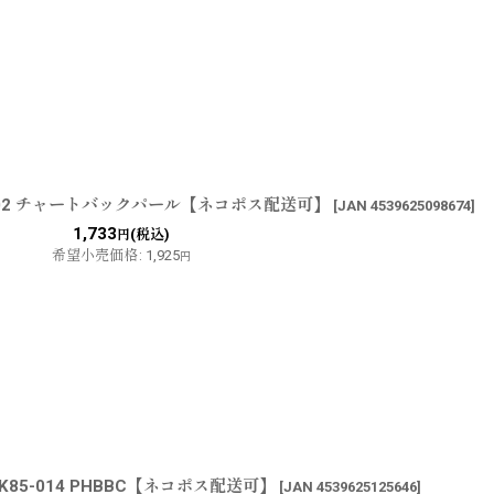
-002 チャートバックパール【ネコポス配送可】
[
JAN 4539625098674
]
1,733
(税込)
円
希望小売価格
:
1,925
円
K85-014 PHBBC【ネコポス配送可】
[
JAN 4539625125646
]