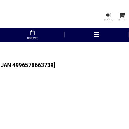
ログイン
カート
店頭受取
[
JAN 4996578663739
]