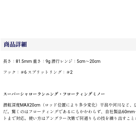
商品詳細
長さ：81.5mm 重さ：9g 潜行レンジ：5cm〜20cm
フック：＃6 スプリットリング：＃2
スーパーシャローランニング・フローティングミノー
潜航深度MAX20cm（ロッド位置により多少変化）干潟や河川など
だ。驚くのはフローティングであるにもかかわらず、自社製品60mm
トまで対応。使い方はアングラー次第で何通りもの技を繰り出すこと