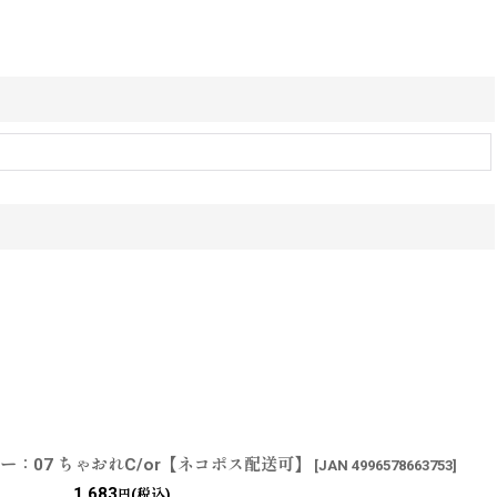
ー：07 ちゃおれC/or【ネコポス配送可】
[
JAN 4996578663753
]
1,683
(税込)
円