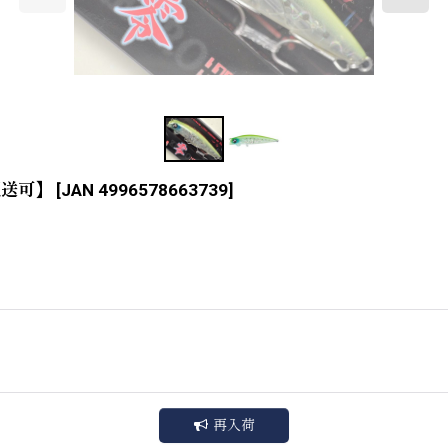
配送可】
[
JAN 4996578663739
]
再入荷