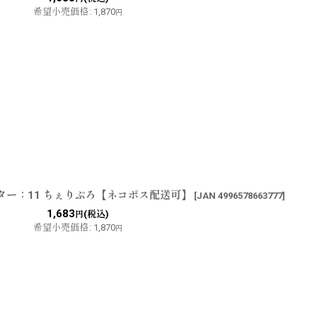
希望小売価格
:
1,870
円
ーター：11 ちぇりぷろ【ネコポス配送可】
[
JAN 4996578663777
]
1,683
(税込)
円
希望小売価格
:
1,870
円