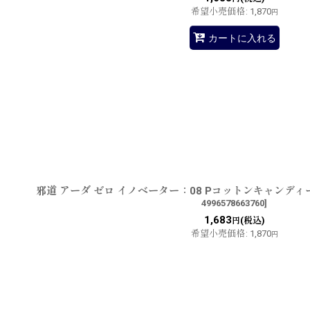
希望小売価格
:
1,870
円
カートに入れる
邪道 アーダ ゼロ イノベーター：08 Pコットンキャンデ
4996578663760
]
1,683
(税込)
円
希望小売価格
:
1,870
円