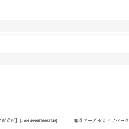
ス配送可】
邪道 アーダ ゼロ イノベータ
[
JAN 4996578663746
]