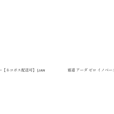
ィー【ネコポス配送可】
邪道 アーダ ゼロ イノベ
[
JAN