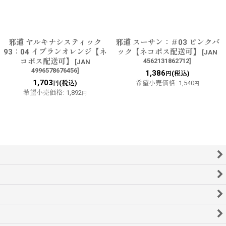
邪道 ヤルキナシスティック
邪道 スーサン：＃03 ピンクバ
93：04 イブランオレンジ【ネ
ック【ネコポス配送可】
[
JAN
コポス配送可】
4562131862712
]
[
JAN
4996578676456
]
1,386
(税込)
円
1,703
(税込)
希望小売価格
:
1,540
円
円
希望小売価格
:
1,892
円