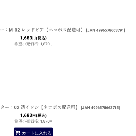
ター：M-02 レッドビア【ネコポス配送可】
[
JAN 4996578663791
]
1,683
(税込)
円
希望小売価格
:
1,870
円
ーター：02 透イワシ【ネコポス配送可】
[
JAN 4996578663715
]
1,683
(税込)
円
希望小売価格
:
1,870
円
カートに入れる