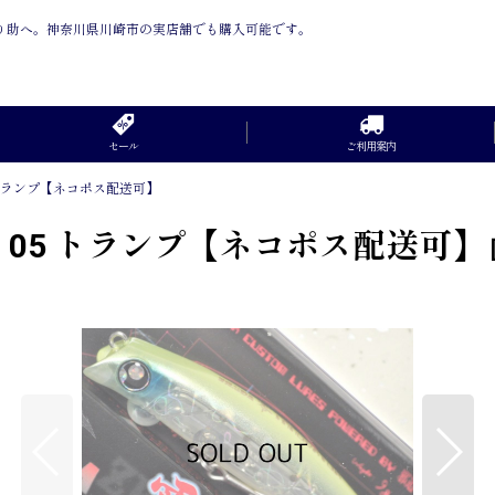
は釣り助へ。神奈川県川崎市の実店舗でも購入可能です。
セール
ご利用案内
 トランプ【ネコポス配送可】
：05 トランプ【ネコポス配送可】