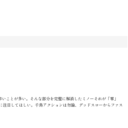
り辛いことが多い。そんな部分を完璧に解消したミノーそれが「零」
こに注目してほしい。千鳥アクションは勿論、デッドスローからファス