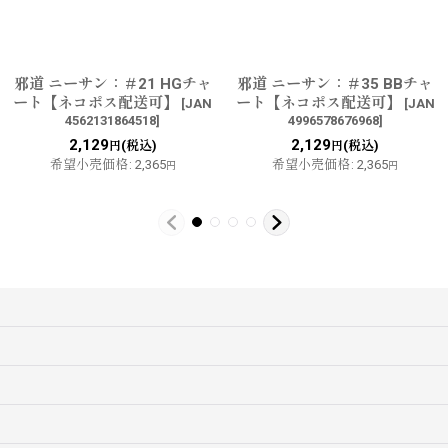
邪道 ニーサン：＃21 HGチャ
邪道 ニーサン：＃35 BBチャ
ート【ネコポス配送可】
ート【ネコポス配送可】
[
JAN
[
JAN
4562131864518
]
4996578676968
]
2,129
2,129
(税込)
(税込)
円
円
希望小売価格
:
2,365
希望小売価格
:
2,365
円
円