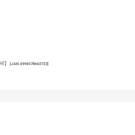
送可】
[
JAN 4996578663722
]
す