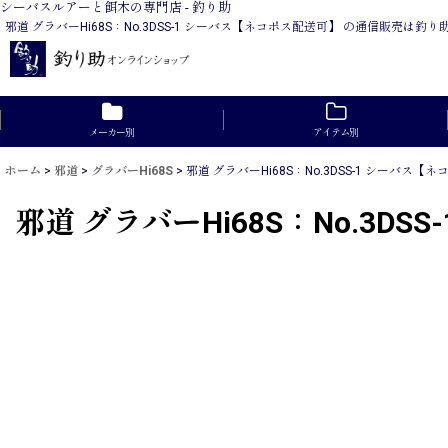
シーバスルアーと餌木の専門店 - 釣り助
邪道 グラバーHi68S：No.3DSS-1 シーバス【ネコポス配送可】 の通信販売
メーカー別
アイテム別
ホーム
>
邪道
>
グラバーHi68S
>
邪道 グラバーHi68S：No.3DSS-1 シーバス【
邪道 グラバーHi68S：No.3D