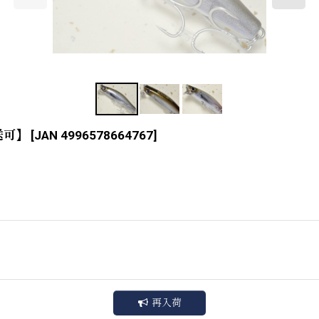
送可】
[
JAN 4996578664767
]
再入荷