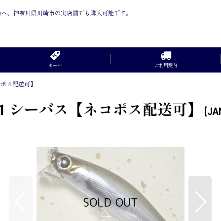
は釣り助へ。神奈川県川崎市の実店舗でも購入可能です。
セール
ご利用案内
ネコポス配送可】
SS-1 シーバス【ネコポス配送可】
[
JA