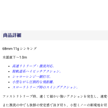
商品詳細
68mm 11g シンキング
水面直下〜1.0m
高速リトリーブ・激流対応。
脱軌道系ハイピッチアクション。
シャローレンジ一網打尽。
小型ながら圧倒的な飛距離。
スローリトリーブ時のスイングアクション。
ファストリトリーブ時、速くて細かい強いアクションを発生し、速度
また激流の中でも抜群の安定感で泳ぎ切り、小型ミノーの新境地を切