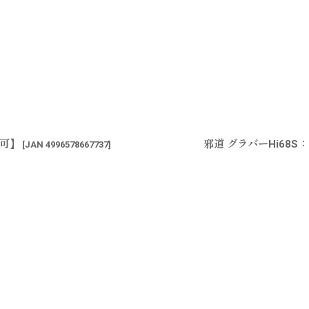
送可】
邪道 グラバーHi68S
[
JAN 4996578667737
]