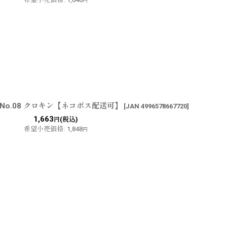
円
：No.08 クロキン【ネコポス配送可】
[
JAN 4996578667720
]
1,663
(税込)
円
希望小売価格
:
1,848
円