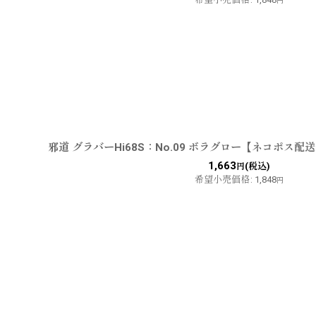
円
邪道 グラバーHi68S：No.09 ボラグロー【ネコポス配
1,663
(税込)
円
希望小売価格
:
1,848
円