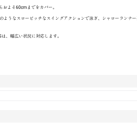
およそ60cmまでをカバー。
シルのようなスローピッチなスイングアクションで泳ぎ、シャローランナ
8Sは、幅広い状況に対応します。