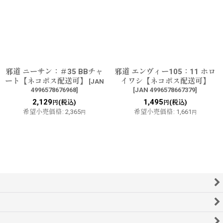
邪道 ニーサン：＃35 BBチャ
邪道 エンヴィー105：11 ホロ
ート【ネコポス配送可】
イワシ【ネコポス配送可】
[
JAN
4996578676968
]
[
JAN 4996578667379
]
2,129
1,495
(税込)
(税込)
円
円
希望小売価格
:
2,365
希望小売価格
:
1,661
円
円