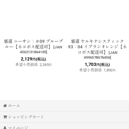
邪道 ニーサン：＃09 ブルーブ
邪道 ヤルキナシスティック
ルー【ネコポス配送可】
93：04 イブランオレンジ【ネ
[
JAN
4562131864105
]
コポス配送可】
[
JAN
4996578676456
]
2,129
(税込)
円
1,703
希望小売価格
:
2,365
(税込)
円
円
希望小売価格
:
1,892
円
ホーム
ショッピングカート
マイページ