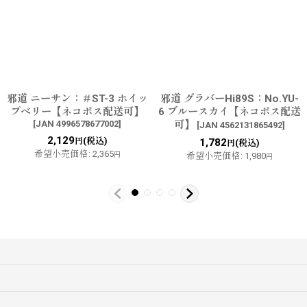
邪道 ニーサン：＃ST-3 ホイッ
邪道 グラバーHi89S：No.YU-
プベリー【ネコポス配送可】
6 ブルースカイ【ネコポス配送
[
JAN 4996578677002
]
可】
[
JAN 4562131865492
]
2,129
(税込)
円
1,782
(税込)
円
希望小売価格
:
2,365
円
希望小売価格
:
1,980
円