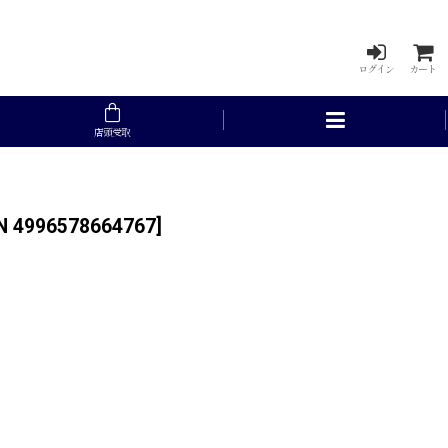
ログイン
カート
店頭受取
N 4996578664767
]