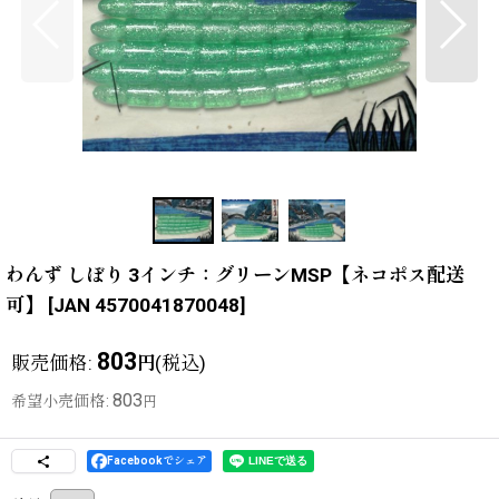
わんず しぼり 3インチ：グリーンMSP【ネコポス配送
可】
[
JAN 4570041870048
]
803
販売価格
:
(税込)
円
803
希望小売価格
:
円
Facebookでシェア