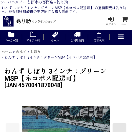
シーバスルアーと餌木の専門店 - 釣り助
わんず しぼり 3インチ：グリーンMSP【ネコポス配送可】 の通信販売は釣り助
へ。神奈川県川崎市の実店舗でも購入可能です。
ログイン
カート
メーカー別
アイテム別
セール
ご利用案内
店頭受取
ホーム
>
わんず
>
しぼり
>
わんず しぼり 3インチ：グリーンMSP【ネコポス配送可】
わんず しぼり 3インチ：グリーン
MSP【ネコポス配送可】
[
JAN 4570041870048
]