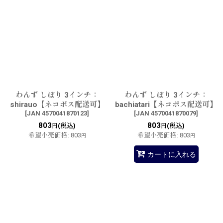
わんず しぼり 3インチ：
わんず しぼり 3インチ：
shirauo【ネコポス配送可】
bachiatari【ネコポス配送可】
[
JAN 4570041870123
]
[
JAN 4570041870079
]
803
803
(税込)
(税込)
円
円
希望小売価格
:
803
希望小売価格
:
803
円
円
カートに入れる