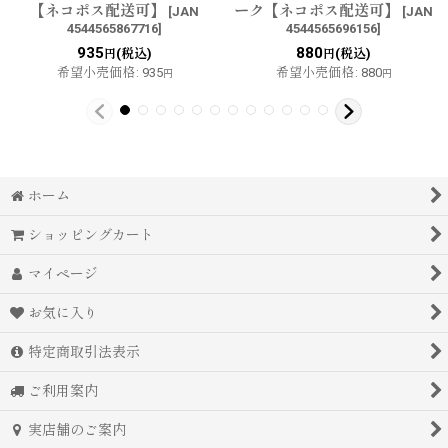
【ネコポス配送可】
ーク【ネコポス配送可】
[
JAN
[
JAN
4544565867716
]
4544565696156
]
935
880
(税込)
(税込)
円
円
希望小売価格
:
935
希望小売価格
:
880
円
円
ホーム
ショッピングカート
マイページ
お気に入り
特定商取引法表示
ご利用案内
実店舗のご案内