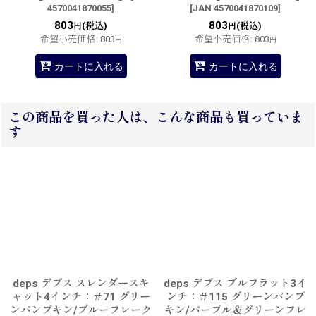
4570041870055
]
[
JAN 4570041870109
]
803
803
(税込)
(税込)
円
円
希望小売価格
:
803
希望小売価格
:
803
円
円
カートに入れる
カートに入れる
この商品を買った人は、こんな商品も買っていま
す
deps デプス スレンダースキ
deps デプス ブルフラット3イ
ャット4インチ：＃71 グリー
ンチ：＃115 グリーンパンプ
ンパンプキン/ブルーフレーク
キン/パープル＆グリーンフレ