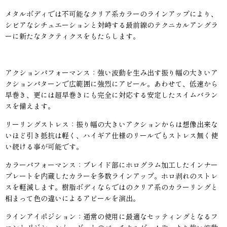
メタルボディでは不可能なクリア系カラーのラインアップにより、
シビアなシチュエーションと対峙する最前線のテクニカルアングラ
ーに新たなタクティクスをもたらします。
アクションパフォーマンス：強い波動を生み出す振り幅の大きいア
クションパターンで広範囲に強烈にアピール。あわせて、低速から
早巻き、更には超早巻きにも完全に対応する安定したスイムバラン
スを備えます。
リーリングストレス：振り幅の大きいアクションからは想像出来な
いほど引き抵抗は軽く、ハイギア仕様のリールでもストレス無く使
い続ける事が可能です。
カラーパフォーマンス：ブレイド部にホログラム加工したインナー
プレートを内蔵したカラーを多数ラインアップ。ホロ剥れのストレ
スを軽減します。樹脂ボディならではのクリア系のカラーリングと
相まって色の違いによるアピールを演出。
ラインアイポジション：通常の使用に最適なセッティングとなるフ