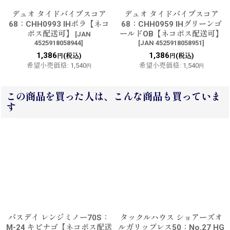
デュオ タイドバイブスコア
デュオ タイドバイブスコア
68：CHH0993 IHボラ【ネコ
68：CHH0959 IHグリーンゴ
ポス配送可】
ールドOB【ネコポス配送可】
[
JAN
4525918058944
]
[
JAN 4525918058951
]
1,386
1,386
(税込)
(税込)
円
円
希望小売価格
:
1,540
希望小売価格
:
1,540
円
円
この商品を買った人は、こんな商品も買っていま
す
バスデイ レンジミノー70S：
タックルハウス ショアーズオ
M-24 キビナゴ【ネコポス配送
ルガリップレス50：No.27 HG