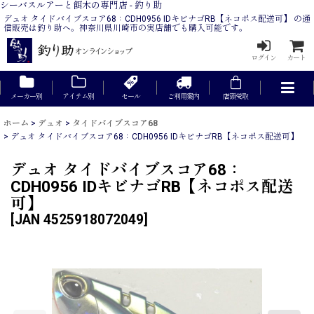
シーバスルアーと餌木の専門店 - 釣り助
デュオ タイドバイブスコア68：CDH0956 IDキビナゴRB【ネコポス配送可】 の通
信販売は釣り助へ。神奈川県川崎市の実店舗でも購入可能です。
ログイン
カート
メーカー別
アイテム別
セール
ご利用案内
店頭受取
ホーム
>
デュオ
>
タイドバイブスコア68
>
デュオ タイドバイブスコア68：CDH0956 IDキビナゴRB【ネコポス配送可】
デュオ タイドバイブスコア68：
CDH0956 IDキビナゴRB【ネコポス配送
可】
[
JAN 4525918072049
]