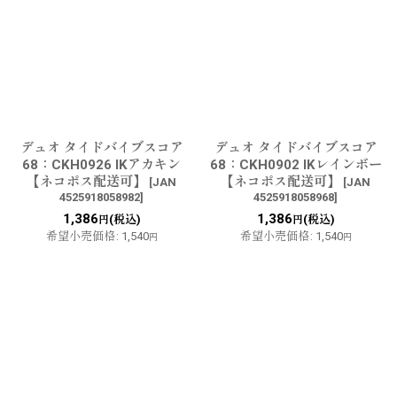
デュオ タイドバイブスコア
デュオ タイドバイブスコア
68：CKH0926 IKアカキン
68：CKH0902 IKレインボー
【ネコポス配送可】
【ネコポス配送可】
[
JAN
[
JAN
4525918058982
]
4525918058968
]
1,386
1,386
(税込)
(税込)
円
円
希望小売価格
:
1,540
希望小売価格
:
1,540
円
円