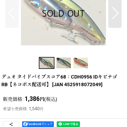
デュオ タイドバイブスコア68：CDH0956 IDキビナゴ
RB【ネコポス配送可】
[
JAN 4525918072049
]
1,386
販売価格
:
(税込)
円
1,540
希望小売価格
:
円
Facebookでシェア