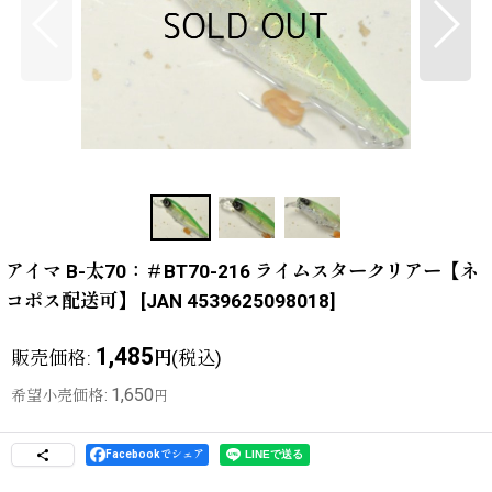
アイマ B-太70：＃BT70-216 ライムスタークリアー【ネ
コポス配送可】
[
JAN 4539625098018
]
1,485
販売価格
:
(税込)
円
1,650
希望小売価格
:
円
Facebookでシェア