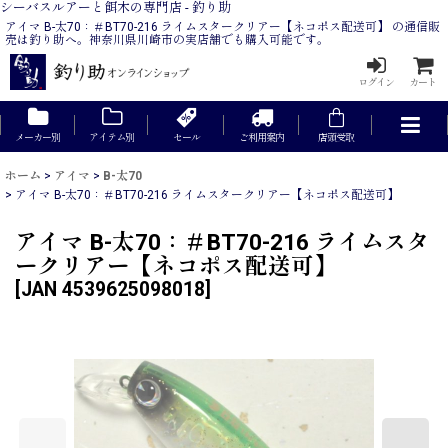
シーバスルアーと餌木の専門店 - 釣り助
アイマ B-太70：＃BT70-216 ライムスタークリアー【ネコポス配送可】 の通信販
売は釣り助へ。神奈川県川崎市の実店舗でも購入可能です。
ログイン
カート
メーカー別
アイテム別
セール
ご利用案内
店頭受取
ホーム
>
アイマ
>
B-太70
>
アイマ B-太70：＃BT70-216 ライムスタークリアー【ネコポス配送可】
アイマ B-太70：＃BT70-216 ライムスタ
ークリアー【ネコポス配送可】
[
JAN 4539625098018
]