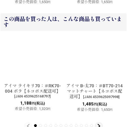
希望小売価格
:
1,650
希望小売価格
:
1,650
円
円
この商品を買った人は、こんな商品も買っていま
す
アイマ ライキリ70：＃RK70-
アイマ B-太70：＃BT70-214
004 ボラ【ネコポス配送可】
マットチャート【ネコポス配
[
JAN 4539625168797
]
送可】
[
JAN 4539625097998
]
1,188
(税込)
円
1,485
(税込)
円
希望小売価格
:
1,320
円
希望小売価格
:
1,650
円