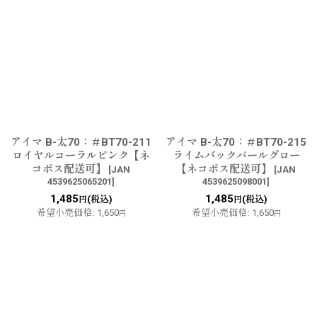
アイマ B-太70：＃BT70-211
アイマ B-太70：＃BT70-215
ロイヤルコーラルピンク【ネ
ライムバックパールグロー
コポス配送可】
【ネコポス配送可】
[
JAN
[
JAN
4539625065201
]
4539625098001
]
1,485
1,485
(税込)
(税込)
円
円
希望小売価格
:
1,650
希望小売価格
:
1,650
円
円