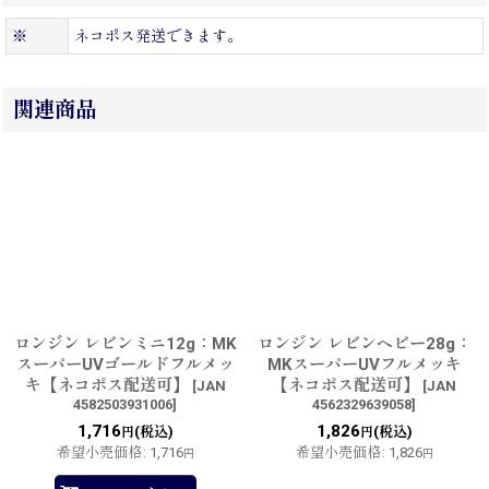
※
ネコポス発送できます。
関連商品
ロンジン レビンミニ12g：MK
ロンジン レビンヘビー28g：
スーパーUVゴールドフルメッ
MKスーパーUVフルメッキ
キ【ネコポス配送可】
【ネコポス配送可】
[
JAN
[
JAN
4582503931006
]
4562329639058
]
1,716
1,826
(税込)
(税込)
円
円
希望小売価格
:
1,716
希望小売価格
:
1,826
円
円