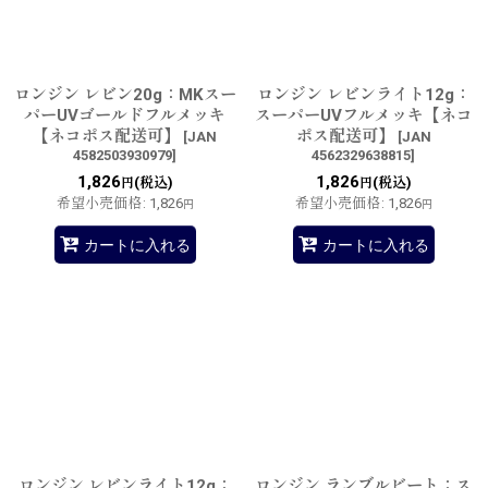
ロンジン レビン20g：MKスー
ロンジン レビンライト12g：
パーUVゴールドフルメッキ
スーパーUVフルメッキ【ネコ
【ネコポス配送可】
ポス配送可】
[
JAN
[
JAN
4582503930979
]
4562329638815
]
1,826
1,826
(税込)
(税込)
円
円
希望小売価格
:
1,826
希望小売価格
:
1,826
円
円
カートに入れる
カートに入れる
ロンジン レビンライト12g：
ロンジン ランブルビート：ス