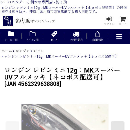
シーバスルアーと餌木の専門店 - 釣り助
ロンジン レビンミニ12g：MKスーパーUVフルメッキ【ネコポス配送可】 の通信
販売は釣り助へ。神奈川県川崎市の実店舗でも購入可能です。
ログイン
カート
メーカー別
アイテム別
セール
ご利用案内
店頭受取
ホーム
>
ロンジン
>
レビン
>
ロンジン レビンミニ12g：MKスーパーUVフルメッキ【ネコポス配送可】
ロンジン レビンミニ12g：MKスーパー
UVフルメッキ【ネコポス配送可】
[
JAN 4562329638808
]