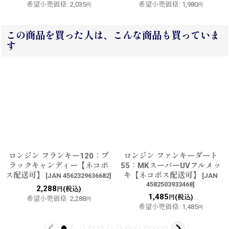
希望小売価格
:
2,035
希望小売価格
:
1,980
円
円
この商品を買った人は、こんな商品も買っていま
す
ロンジン フランキー120：ブ
ロンジン ファンキーダート
ラックキャンディー【ネコポ
55：MKスーパーUVフルメッ
ス配送可】
キ【ネコポス配送可】
[
JAN 4562329636682
]
[
JAN
4582503933468
]
2,288
(税込)
円
1,485
(税込)
円
希望小売価格
:
2,288
円
希望小売価格
:
1,485
円