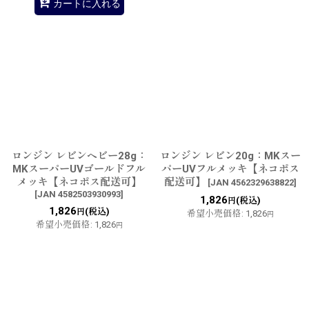
カートに入れる
ロンジン レビンヘビー28g：
ロンジン レビン20g：MKスー
MKスーパーUVゴールドフル
パーUVフルメッキ【ネコポス
メッキ【ネコポス配送可】
配送可】
[
JAN 4562329638822
]
[
JAN 4582503930993
]
1,826
(税込)
円
1,826
(税込)
円
希望小売価格
:
1,826
円
希望小売価格
:
1,826
円