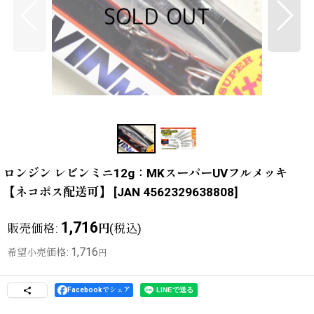
ロンジン レビンミニ12g：MKスーパーUVフルメッキ
【ネコポス配送可】
[
JAN 4562329638808
]
1,716
販売価格
:
(税込)
円
1,716
希望小売価格
:
円
Facebookでシェア