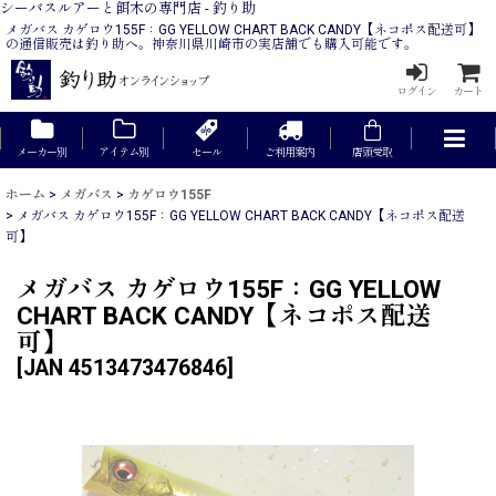
シーバスルアーと餌木の専門店 - 釣り助
メガバス カゲロウ155F：GG YELLOW CHART BACK CANDY【ネコポス配送可】
の通信販売は釣り助へ。神奈川県川崎市の実店舗でも購入可能です。
ログイン
カート
メーカー別
アイテム別
セール
ご利用案内
店頭受取
ホーム
>
メガバス
>
カゲロウ155F
>
メガバス カゲロウ155F：GG YELLOW CHART BACK CANDY【ネコポス配送
可】
メガバス カゲロウ155F：GG YELLOW
CHART BACK CANDY【ネコポス配送
可】
[
JAN 4513473476846
]