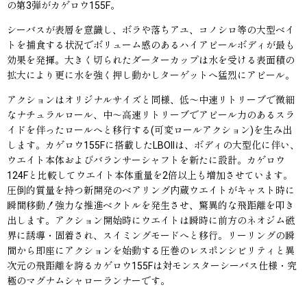
の第3弾がカゲロウ155F。
シーバスが表層を意識し、ボラや落ちアユ、コノシロ等の大型ベイ
トを捕食する状況でボリューム感のあるハイアピールボディが最も
効果を発揮。大きく切られたダーターカップは水を受ける表面積の
拡大により更に水を強く押し動かしターゲットへ猛烈にアピール。
アクションはオリジナルサイズと同様、低〜中速リトリーブで微細
なナチュラルロール、中〜高速リトリーブでアピール力のあるスラ
イドを伴ったロールへと移行する(可変ロールアクション)を生み出
します。カゲロウ155Fに搭載したLBOIIは、ボディの大型化に伴い、
ウエイト本体およびバランサーシャフトを新たに設計。カゲロウ
124Fと比較してウエイト本体重量を2倍以上も増加させています。
圧倒的質量を持つ新開発のベアリング内蔵ウエイトがキャスト時に
瞬間移動！強力な推進ベクトルを発生させ、驚異的な飛距離を叩き
出します。アクション開始時にウエイトは瞬時に前方のネオジム磁
界に誘導・固着され、スイミングモードへと移行。リーリングの瞬
間から即座にアクションを始動する圧巻のレスポンシビリティと異
次元の飛距離を誇るカゲロウ155Fは対モンスターシーバス仕様・究
極のマグナムシャローランナーです。