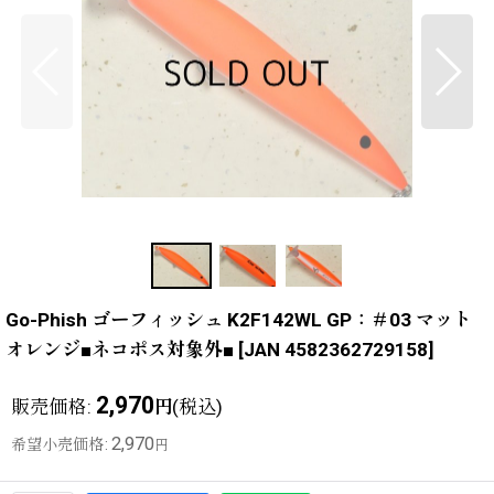
Go-Phish ゴーフィッシュ K2F142WL GP：＃03 マット
オレンジ■ネコポス対象外■
[
JAN 4582362729158
]
2,970
販売価格
:
(税込)
円
2,970
希望小売価格
:
円