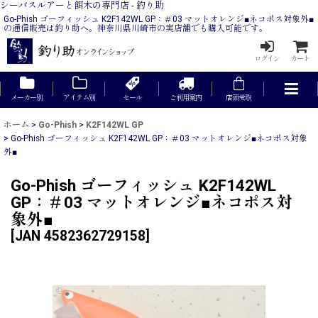
シーバスルアーと餌木の専門店 - 釣り助
Go-Phish ゴーフィッシュ K2F142WL GP：＃03 マットオレンジ■ネコポス対象外■
の通信販売は釣り助へ。神奈川県川崎市の実店舗でも購入可能です。
ログイン
カート
メーカー別
アイテム別
セール
ご利用案内
店頭受取
ホーム
>
Go-Phish
>
K2F142WL GP
>
Go-Phish ゴーフィッシュ K2F142WL GP：＃03 マットオレンジ■ネコポス対象
外■
Go-Phish ゴーフィッシュ K2F142WL
GP：＃03 マットオレンジ■ネコポス対
象外■
[
JAN 4582362729158
]