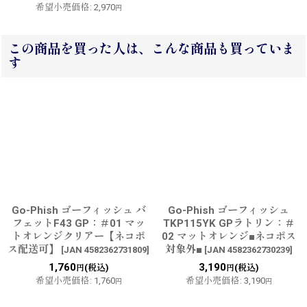
希望小売価格
:
2,970
円
この商品を買った人は、こんな商品も買っていま
す
Go-Phish ゴーフィッシュ バ
Go-Phish ゴーフィッシュ
フェットF43 GP：＃01 マッ
TKP115YK GPラトリン：＃
トオレンジクリアー【ネコポ
02 マットオレンジ■ネコポス
ス配送可】
対象外■
[
JAN 4582362731809
]
[
JAN 4582362730239
]
1,760
3,190
(税込)
(税込)
円
円
希望小売価格
:
1,760
希望小売価格
:
3,190
円
円