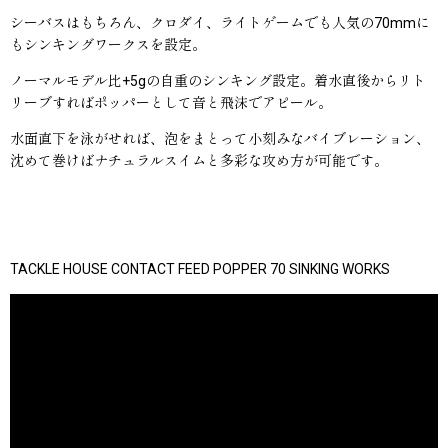
シーバスはもちろん、クロダイ、ライトゲームでも人気の70mmに
もシンキングワークスを設定。
ノーマルモデル比+5gの自重のシンキング設定。着水直後からリト
リーブすればポッパーとして音と飛沫でアピール。
水面直下を泳がせれば、泡をまとって小刻みなバイブレーション、
沈めて巻けばナチュラルスイムと多彩な攻め方が可能です。
TACKLE HOUSE CONTACT FEED POPPER 70 SINKING WORKS