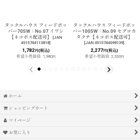
タックルハウス フィードポッ
タックルハウス フィードポッ
パー70SW：No.07 イワシ
パー100SW：No.09 セグロカ
【ネコポス配送可】
タクチ【ネコポス配送可】
[
JAN
4515744113818
]
[
JAN 4515744098139
]
1,782
2,277
(税込)
(税込)
円
円
希望小売価格
:
1,980
希望小売価格
:
2,530
円
円
ホーム
ショッピングカート
マイページ
お気に入り