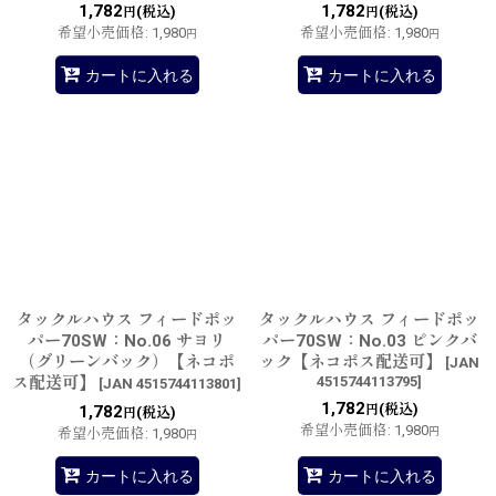
1,782
1,782
(税込)
(税込)
円
円
希望小売価格
:
1,980
希望小売価格
:
1,980
円
円
カートに入れる
カートに入れる
タックルハウス フィードポッ
タックルハウス フィードポッ
パー70SW：No.06 サヨリ
パー70SW：No.03 ピンクバ
（グリーンバック）【ネコポ
ック【ネコポス配送可】
[
JAN
ス配送可】
4515744113795
]
[
JAN 4515744113801
]
1,782
(税込)
1,782
円
(税込)
円
希望小売価格
:
1,980
希望小売価格
:
1,980
円
円
カートに入れる
カートに入れる