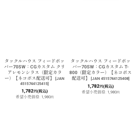
タックルハウス フィードポッ
タックルハウス フィードポッ
パー70SW：CGカスタム クリ
パー70SW：CGカスタム T-
アレモンシラス（限定カラ
800（限定カラー）【ネコポス
ー）【ネコポス配送可】
配送可】
[
JAN
[
JAN 4515744125408
]
4515744125415
]
1,782
(税込)
円
1,782
(税込)
円
希望小売価格
:
1,980
円
希望小売価格
:
1,980
円