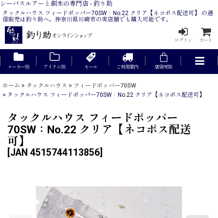
シーバスルアーと餌木の専門店 - 釣り助
タックルハウス フィードポッパー70SW：No.22 クリア【ネコポス配送可】 の通
信販売は釣り助へ。神奈川県川崎市の実店舗でも購入可能です。
ログイン
カート
メーカー別
アイテム別
セール
ご利用案内
店頭受取
ホーム
>
タックルハウス
>
フィードポッパー70SW
>
タックルハウス フィードポッパー70SW：No.22 クリア【ネコポス配送可】
タックルハウス フィードポッパー
70SW：No.22 クリア【ネコポス配送
可】
[
JAN 4515744113856
]