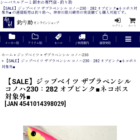
シーバスルアーと餌木の専門店 - 釣り助
【SALE】ジップベイツ ザブラペンシル コノハ230：282 オブピンク■ネコポス対
象外■ の通信販売は釣り助へ。神奈川県川崎市の実店舗でも購入可能です。
ログイン
カート
メーカー別
アイテム別
セール
ご利用案内
店頭受取
ホーム
>
ジップベイツ
>
ザブラペンシル コノハ230
>
【SALE】ジップベイツ ザブラペンシル コノハ230：282 オブピンク■ネコポス
対象外■
【SALE】ジップベイツ ザブラペンシル
コノハ230：282 オブピンク■ネコポス
対象外■
[
JAN 4541014398029
]