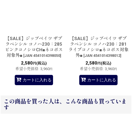
【SALE】ジップベイツ ザブ
【SALE】ジップベイツ ザブ
ラペンシル コノハ230：285
ラペンシル コノハ230：281
ピンクコノシロCH■ネコポス
ライブコノシロ■ネコポス対象
対象外■
外■
[
JAN 4541014398050
]
[
JAN 4541014398012
]
2,580
2,580
(税込)
(税込)
円
円
希望小売価格
:
3,960
希望小売価格
:
3,960
円
円
カートに入れる
カートに入れる
この商品を買った人は、こんな商品も買っていま
す