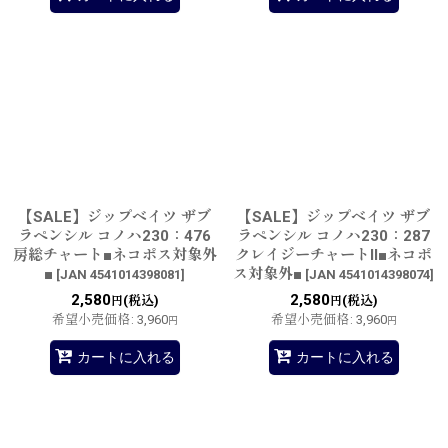
【SALE】ジップベイツ ザブ
【SALE】ジップベイツ ザブ
ラペンシル コノハ230：476
ラペンシル コノハ230：287
房総チャート■ネコポス対象外
クレイジーチャートII■ネコポ
■
ス対象外■
[
JAN 4541014398081
]
[
JAN 4541014398074
]
2,580
2,580
(税込)
(税込)
円
円
希望小売価格
:
3,960
希望小売価格
:
3,960
円
円
カートに入れる
カートに入れる