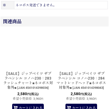
※
ネコポス発送できません。
関連商品
【SALE】ジップベイツ ザブ
【SALE】ジップベイツ ザブ
ラペンシル コノハ230：283
ラペンシル コノハ230：284
ラッシュチャート■ネコポス対
マットレッドヘッド■ネコポス
象外■
対象外■
[
JAN 4541014398036
]
[
JAN 4541014398043
]
2,580
2,580
(税込)
(税込)
円
円
希望小売価格
:
3,960
希望小売価格
:
3,960
円
円
カートに入れる
カートに入れる