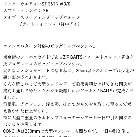
フック：カルティバST-36TN ＃3/0
スプリットリング：＃6
タイプ：スライディングドッグウォーク
/デットフィッシュ（背中アイ）
コノシロパターン対応のビッグトップペンシル。
東京湾のシーバスガイドであるZIP BAITSフィールドスタッフ岡直之
氏プロデュースのビッグトップペンシル。
大きなコノシロがベイトになる秋口、20cm以下のルアーでは反応が
悪い事が多々あります。
そんな時これまで大型ウッドルアーで釣果実績を上げてきた岡氏が
実釣を通して得たノウハウを凝縮したルアーをZIP BAITSが完成させ
ました。
飛距離、アクション、浮姿勢、掛けてからのやり取りに至るまで考
え抜かれた仕上がりに。
特に大型で重量のあるトップウォータールアーを一日中引き倒すの
はかなり疲労します。
CONOHAは230mmの大型ペンシルにも関わらず、一日中引き倒し