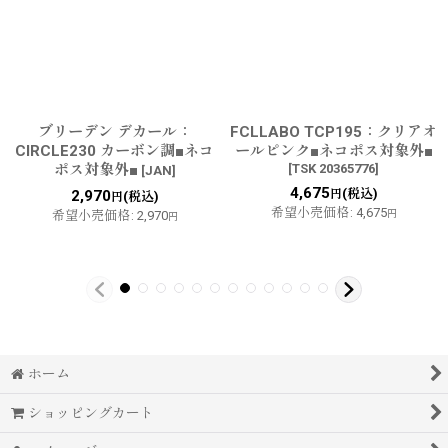
ブリーデン デカール：
FCLLABO TCP195：クリアオ
CIRCLE230 カーボン調■ネコ
ールピンク■ネコポス対象外■
ポス対象外■
[
TSK 20365776
]
[
JAN
]
4,675
(税込)
2,970
円
(税込)
円
希望小売価格
:
4,675
希望小売価格
:
2,970
円
円
ホーム
ショッピングカート