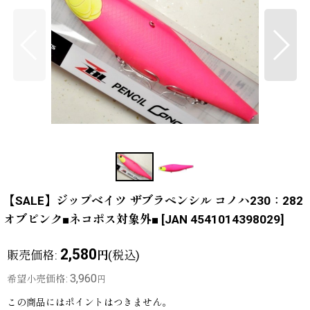
【SALE】ジップベイツ ザブラペンシル コノハ230：282
オブピンク■ネコポス対象外■
[
JAN 4541014398029
]
2,580
販売価格
:
(税込)
円
3,960
希望小売価格
:
円
この商品にはポイントはつきません。