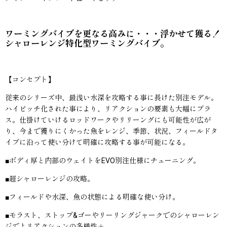
ワーミングバイブを更なる高みに・・・浮かせて獲る！
シャローレンジ特化型ワーミングバイブ。
【コンセプト】
従来のシリーズ中、最浅い水深を攻略する事に長けた別注モデル。
ハイピッチ化された事により、リアクションの要素も大幅にプラ
ス。仕掛けていけるロッドワークやリリーングにも可能性が広が
り、今まで獲りにくかった魚をレンジ、季節、状況、フィールドタ
イプに沿って使い分けて明確に攻略する事が可能になる。
■ボディ厚と内部のウェイトをEVO別注仕様にチューニング。
■超シャローレンジの攻略。
■フィールドや水深、魚の状態による明確な使い分け。
■モラスト、ストップ&ゴーやリーリングジャークでのシャローレン
ジでよリアクションの多様性＋。