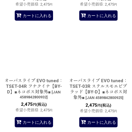
希望小売価格
:
2,475
希望小売価格
:
2,475
円
円
カートに入れる
カートに入れる
オーバスライブ EVO tuned：
オーバスライブ EVO tuned：
TSET-04R フナクイナ【BY-
TSET-03R ステルスモエビブ
D】■ネコポス対象外■
ラッド【BY-D】■ネコポス対
[
JAN
4589842800932
]
象外■
[
JAN 4589842800925
]
2,475
(税込)
円
2,475
(税込)
円
希望小売価格
:
2,475
円
希望小売価格
:
2,475
円
カートに入れる
カートに入れる