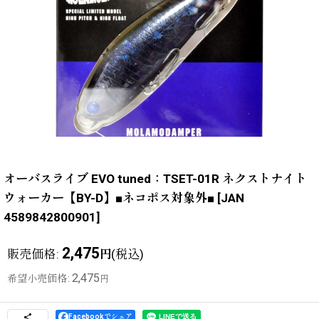
オーバスライブ EVO tuned：TSET-01R ネクストナイト
ウォーカー【BY-D】■ネコポス対象外■
[
JAN
4589842800901
]
2,475
販売価格
:
(税込)
円
2,475
希望小売価格
:
円
Facebookでシェア