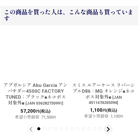
この商品を買った人は、こんな商品も買っていま
す
アブガルシア Abu Garcia アン
スミス ルアーケース リバーシ
バサダー4500C FACTORY
ブルD86：MG オレンジ■ネコ
TUNED：ブラック■ネコポス
ポス対象外■
[
JAN
対象外■
4511474265094
]
[
JAN 036282730991
]
1,100
(税込)
57,200
円
(税込)
円
希望小売価格
:
1,100
希望小売価格
:
71,500
円
円