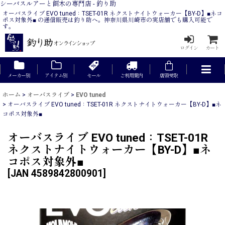
シーバスルアーと餌木の専門店 - 釣り助
オーバスライブ EVO tuned：TSET-01R ネクストナイトウォーカー【BY-D】■ネコ
ポス対象外■ の通信販売は釣り助へ。神奈川県川崎市の実店舗でも購入可能で
す。
ログイン
カート
メーカー別
アイテム別
セール
ご利用案内
店頭受取
ホーム
>
オーバスライブ
>
EVO tuned
>
オーバスライブ EVO tuned：TSET-01R ネクストナイトウォーカー【BY-D】■ネ
コポス対象外■
オーバスライブ EVO tuned：TSET-01R
ネクストナイトウォーカー【BY-D】■ネ
コポス対象外■
[
JAN 4589842800901
]