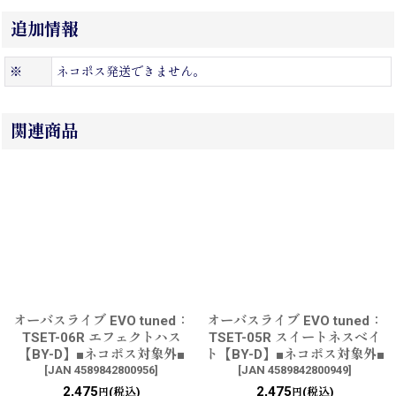
追加情報
※
ネコポス発送できません。
関連商品
オーバスライブ EVO tuned：
オーバスライブ EVO tuned：
TSET-06R エフェクトハス
TSET-05R スイートネスベイ
【BY-D】■ネコポス対象外■
ト【BY-D】■ネコポス対象外■
[
JAN 4589842800956
]
[
JAN 4589842800949
]
2,475
2,475
(税込)
(税込)
円
円