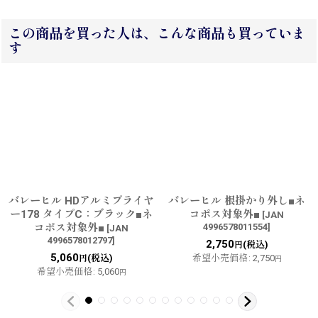
この商品を買った人は、こんな商品も買っていま
す
バレーヒル HDアルミプライヤ
バレーヒル 根掛かり外し■ネ
ー178 タイプC：ブラック■ネ
コポス対象外■
[
JAN
コポス対象外■
4996578011554
]
[
JAN
4996578012797
]
2,750
(税込)
円
5,060
(税込)
希望小売価格
:
2,750
円
円
希望小売価格
:
5,060
円