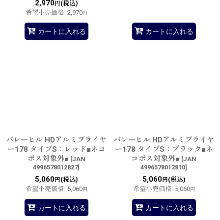
2,970
(税込)
円
希望小売価格
:
2,970
円
カートに入れる
カートに入れる
バレーヒル HDアルミプライヤ
バレーヒル HDアルミプライヤ
ー178 タイプS：レッド■ネコ
ー178 タイプS：ブラック■ネ
ポス対象外■
コポス対象外■
[
JAN
[
JAN
4996578012827
]
4996578012810
]
5,060
5,060
(税込)
(税込)
円
円
希望小売価格
:
5,060
希望小売価格
:
5,060
円
円
カートに入れる
カートに入れる