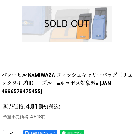
バレーヒル KAMIWAZA フィッシュキャリーバッグ（リュ
ックタイプIII）：ブルー■ネコポス対象外■
[
JAN
4996578475455
]
4,818
販売価格
:
(税込)
円
4,818
希望小売価格
:
円
Facebookでシェア