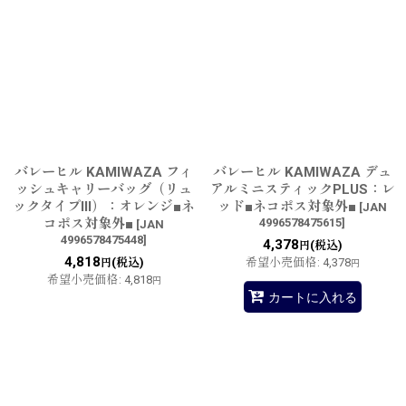
バレーヒル KAMIWAZA フィ
バレーヒル KAMIWAZA デュ
ッシュキャリーバッグ（リュ
アルミニスティックPLUS：レ
ックタイプIII）：オレンジ■ネ
ッド■ネコポス対象外■
[
JAN
コポス対象外■
4996578475615
]
[
JAN
4996578475448
]
4,378
(税込)
円
4,818
(税込)
希望小売価格
:
4,378
円
円
希望小売価格
:
4,818
円
カートに入れる