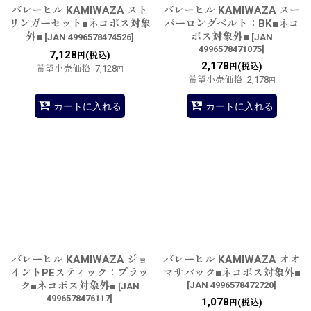
バレーヒル KAMIWAZA スト
バレーヒル KAMIWAZA スー
リンガーセット■ネコポス対象
パーロングベルト：BK■ネコ
外■
ポス対象外■
[
JAN 4996578474526
]
[
JAN
4996578471075
]
7,128
(税込)
円
2,178
(税込)
円
希望小売価格
:
7,128
円
希望小売価格
:
2,178
円
カートに入れる
カートに入れる
バレーヒル KAMIWAZA ジョ
バレーヒル KAMIWAZA オオ
イントPEスティック：ブラッ
マサパック■ネコポス対象外■
ク■ネコポス対象外■
[
JAN 4996578472720
]
[
JAN
4996578476117
]
1,078
(税込)
円