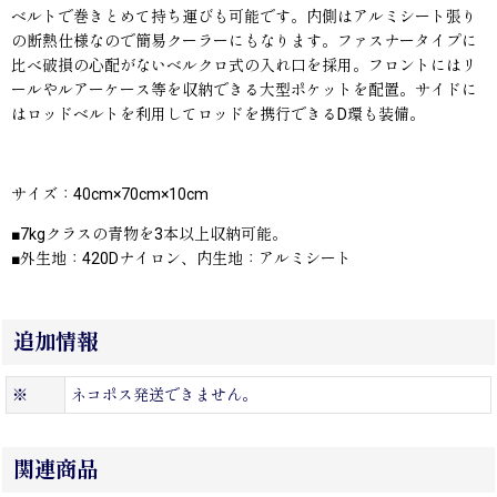
ベルトで巻きとめて持ち運びも可能です。内側はアルミシート張り
の断熱仕様なので簡易クーラーにもなります。ファスナータイプに
比べ破損の心配がないベルクロ式の入れ口を採用。フロントにはリ
ールやルアーケース等を収納できる大型ポケットを配置。サイドに
はロッドベルトを利用してロッドを携行できるD環も装備。
サイズ：40cm×70cm×10cm
■7kgクラスの青物を3本以上収納可能。
■外生地：420Dナイロン、内生地：アルミシート
追加情報
※
ネコポス発送できません。
関連商品