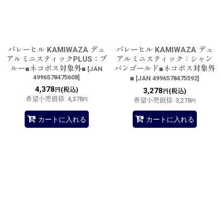
バレーヒル KAMIWAZA デュ
バレーヒル KAMIWAZA デュ
アルミニスティックPLUS：ブ
アルミニスティック：シャン
ルー■ネコポス対象外■
パンゴールド■ネコポス対象外
[
JAN
4996578475608
]
■
[
JAN 4996578475592
]
4,378
(税込)
円
3,278
(税込)
円
希望小売価格
:
4,378
円
希望小売価格
:
3,278
円
カートに入れる
カートに入れる