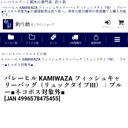
シーバスルアーと餌木の専門店 - 釣り助
バレーヒル KAMIWAZA フィッシュキャリーバッグ（リュックタイプIII）：ブルー
■ネコポス対象外■ の通信販売は釣り助へ。神奈川県川崎市の実店舗でも購入可能
です。
ログイン
カート
メーカー別
アイテム別
セール
ご利用案内
店頭受取
ホーム
>
バレーヒル
>
その他
>
バレーヒル KAMIWAZA フィッシュキャリーバッグ（リュックタイプIII）：ブル
ー■ネコポス対象外■
バレーヒル KAMIWAZA フィッシュキャ
リーバッグ（リュックタイプIII）：ブル
ー■ネコポス対象外■
[
JAN 4996578475455
]