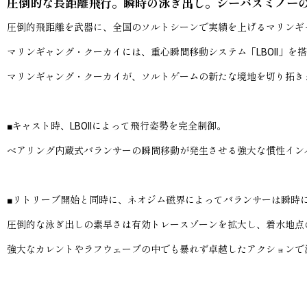
圧倒的な長距離飛行。瞬時の泳ぎ出し。シーバスミノーの
圧倒的飛距離を武器に、全国のソルトシーンで実績を上げるマリンギ
マリンギャング・クーカイには、重心瞬間移動システム「LBOII」
マリンギャング・クーカイが、ソルトゲームの新たな境地を切り拓き
■キャスト時、LBOIIによって飛行姿勢を完全制御。
ベアリング内蔵式バランサーの瞬間移動が発生させる強大な慣性イン
■リトリーブ開始と同時に、ネオジム磁界によってバランサーは瞬時
圧倒的な泳ぎ出しの素早さは有効トレースゾーンを拡大し、着水地点
強大なカレントやラフウェーブの中でも暴れず卓越したアクションで