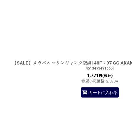
【SALE】メガバス マリンギャング空海140F：07 GG AK
4513473491665
]
1,771
(税込)
円
希望小売価格
:
2,530
円
カートに入れる