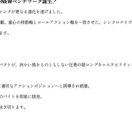
NEWベンチマーク誕生！
ャングが更なる進化を遂げました。
を搭載。重心の移動軸とロールアクション軸を一致させた、シンクロナイ
ます。
パクトが、向かい風をものともしない圧巻の超ロングキャスタビリティ
に適切なアクションポジションへと誘導され磁着。
のバイトを即座に誘発。
泳ぎ切ります。