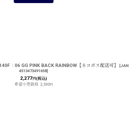
F：06 GG PINK BACK RAINBOW【ネコポス配送可】
[
JAN
4513473491658
]
2,277
(税込)
円
希望小売価格
:
2,530
円