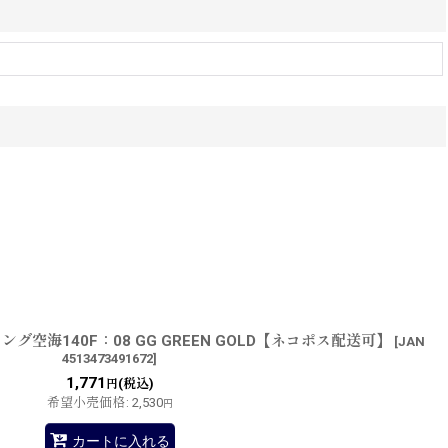
グ空海140F：08 GG GREEN GOLD【ネコポス配送可】
[
JAN
4513473491672
]
1,771
(税込)
円
希望小売価格
:
2,530
円
カートに入れる