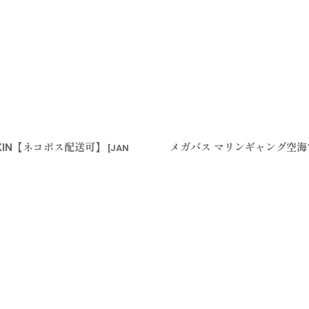
AKIN【ネコポス配送可】
メガバス マリンギャング空海140
[
JAN