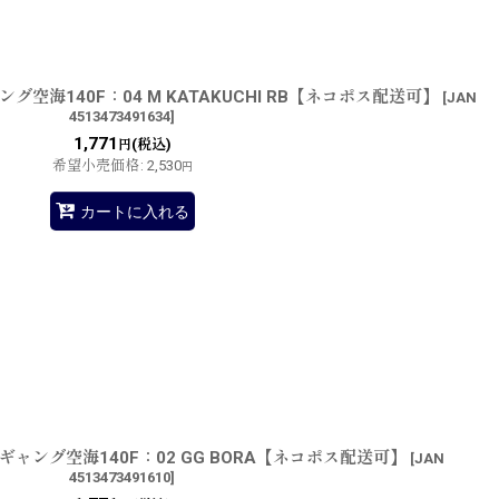
グ空海140F：04 M KATAKUCHI RB【ネコポス配送可】
[
JAN
4513473491634
]
1,771
(税込)
円
希望小売価格
:
2,530
円
カートに入れる
ギャング空海140F：02 GG BORA【ネコポス配送可】
[
JAN
4513473491610
]