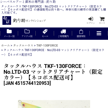
シーバスルアーと餌木の専門店 - 釣り助
タックルハウス TKF-130FORCE：No.LTD-03 マットクリアチャート（限定カラ
ー）【ネコポス配送可】 の通信販売は釣り助へ。神奈川県川崎市の実店舗でも購
入可能です。
ログイン
カート
メーカー別
アイテム別
セール
ご利用案内
店頭受取
ホーム
>
タックルハウス
>
TKF-130FORCE
>
タックルハウス TKF-130FORCE：No.LTD-03 マットクリアチャート（限定カラ
ー）【ネコポス配送可】
タックルハウス TKF-130FORCE：
No.LTD-03 マットクリアチャート（限定
カラー）【ネコポス配送可】
[
JAN 4515744120953
]