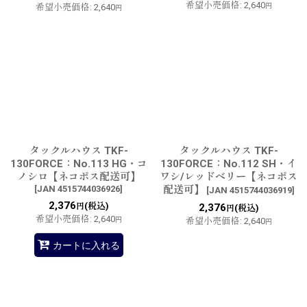
希望小売価格
:
2,640
希望小売価格
:
2,640
円
円
タックルハウス TKF-
タックルハウス TKF-
130FORCE：No.113 HG・コ
130FORCE：No.112 SH・イ
ノシロ【ネコポス配送可】
ワシ/レッドベリー【ネコポス
[
JAN 4515744036926
]
配送可】
[
JAN 4515744036919
]
2,376
(税込)
円
2,376
(税込)
円
希望小売価格
:
2,640
円
希望小売価格
:
2,640
円
カートに入れる