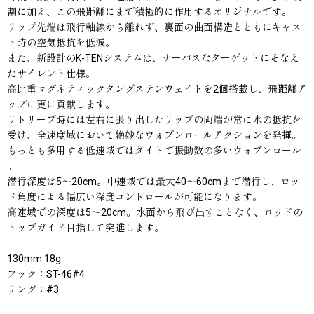
割に加え、
この飛距離にまで積極的に作用するオリジナルです。
リップ先端は飛行軸線から離れず、
裏面の曲面構造とともにキャス
ト時の空気抵抗を低減。
また、新設計のK-TENシステムは、
ナーバスなターゲットにそなえ
たサイレント仕様。
高比重マグネティックタングステンウェイトを2個搭載し、
飛距離ア
ップに更に貢献します。
リトリーブ時には左右に張り出したリップの両端が常に水の抵抗を
受け、全速度域において絶妙なウォブンロールアクションを発揮。
もっとも多用する低速域ではタイトで振動数の多いウォブンロール
。
潜行深度は5〜20cm。中速域では最大40〜
60cmまで潜行し、
ロッ
ド角度による幅広い深度コントロールが可能になります。
高速域での深度は5〜20cm。水面から飛び出すことなく、
ロッドの
トップガイド目指して突進します。
130mm 18g
フック：ST-46#4
リング：#3