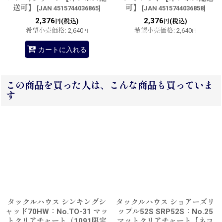
送可】
可】
[
JAN 4515744036865
]
[
JAN 4515744036858
]
2,376
2,376
(税込)
(税込)
円
円
希望小売価格
:
2,640
希望小売価格
:
2,640
円
円
カートに入れる
この商品を買った人は、こんな商品も買っていま
す
タックルハウス シンキングシ
タックルハウス ショアーズリ
ャッド70HW：No.TO-31 マッ
ップル52S SRP52S：No.25
トクリアチャート（1091限定
マットクリアチャート【ネコ