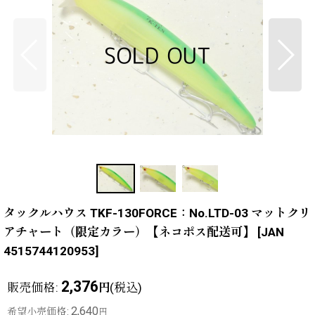
タックルハウス TKF-130FORCE：No.LTD-03 マットクリ
アチャート（限定カラー）【ネコポス配送可】
[
JAN
4515744120953
]
2,376
販売価格
:
(税込)
円
2,640
希望小売価格
:
円