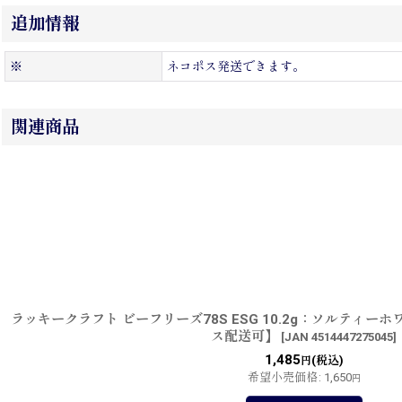
追加情報
※
ネコポス発送できます。
関連商品
ラッキークラフト ビーフリーズ78S ESG 10.2g：ソルティー
ス配送可】
[
JAN 4514447275045
]
1,485
(税込)
円
希望小売価格
:
1,650
円