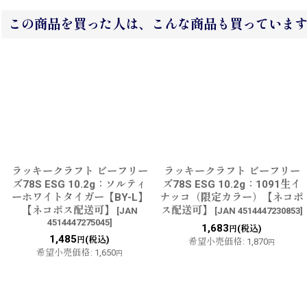
この商品を買った人は、こんな商品も買っていま
ラッキークラフト ビーフリー
ラッキークラフト ビーフリー
ズ78S ESG 10.2g：ソルティ
ズ78S ESG 10.2g：1091生イ
ーホワイトタイガー【BY-L】
ナッコ（限定カラー）【ネコポ
【ネコポス配送可】
ス配送可】
[
JAN
[
JAN 4514447230853
]
4514447275045
]
1,683
(税込)
円
1,485
(税込)
円
希望小売価格
:
1,870
円
希望小売価格
:
1,650
円