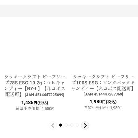
す
ラッキークラフト ビーフリー
ラッキークラフト ビーフリー
ズ78S ESG 10.2g：マヒキャ
ズ100S ESG：ピンクバックキ
ンディー【BY-L】【ネコポス
ャンディー【ネコポス配送可】
配送可】
[
JAN 4514447287369
]
[
JAN 4514447225699
]
1,980
(税込)
1,485
円
(税込)
円
希望小売価格
:
1,980
希望小売価格
:
1,650
円
円