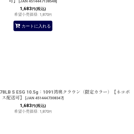
可】
[
JAN 4514447138548
]
1,683
(税込)
円
希望小売価格
:
1,870
円
カートに入れる
LB S ESG 10.5g：1091湾奥クラウン（限定カラー）【ネコポ
ス配送可】
[
JAN 4514447308347
]
1,683
(税込)
円
希望小売価格
:
1,870
円