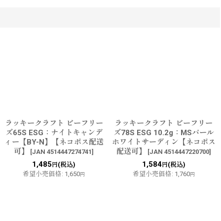
ラッキークラフト ビーフリー
ラッキークラフト ビーフリー
ズ65S ESG：ナイトキャンデ
ズ78S ESG 10.2g：MSパール
ィー【BY-N】【ネコポス配送
ホワイトサーディン【ネコポス
可】
配送可】
[
JAN 4514447274741
]
[
JAN 4514447220700
]
1,485
1,584
(税込)
(税込)
円
円
希望小売価格
:
1,650
希望小売価格
:
1,760
円
円