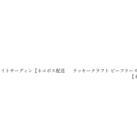
ルホワイトサーディン【ネコポス配送
ラッキークラフト ビーフリーズ78
【