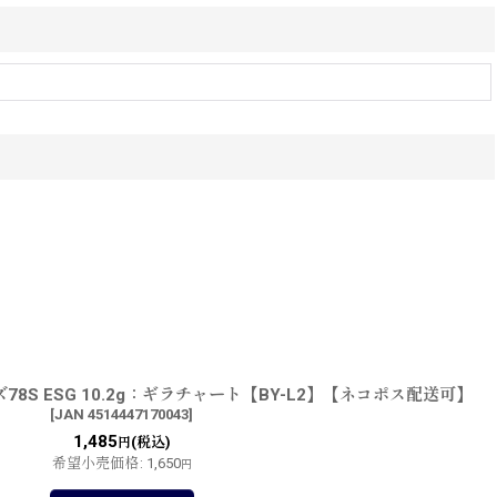
8S ESG 10.2g：ギラチャート【BY-L2】【ネコポス配送可】
[
JAN 4514447170043
]
1,485
(税込)
円
希望小売価格
:
1,650
円