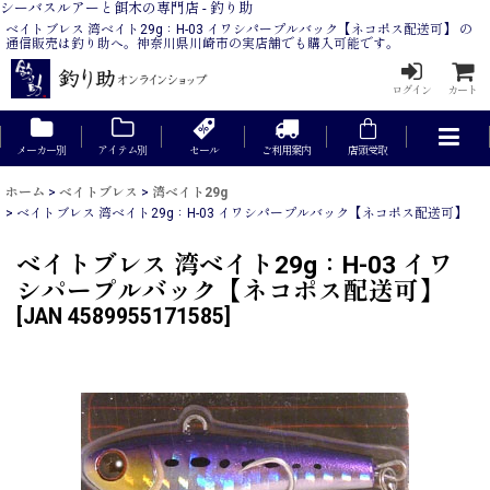
シーバスルアーと餌木の専門店 - 釣り助
ベイトブレス 湾ベイト29g：H-03 イワシパープルバック【ネコポス配送可】 の
通信販売は釣り助へ。神奈川県川崎市の実店舗でも購入可能です。
ログイン
カート
メーカー別
アイテム別
セール
ご利用案内
店頭受取
ホーム
>
ベイトブレス
>
湾ベイト29g
>
ベイトブレス 湾ベイト29g：H-03 イワシパープルバック【ネコポス配送可】
ベイトブレス 湾ベイト29g：H-03 イワ
シパープルバック【ネコポス配送可】
[
JAN 4589955171585
]