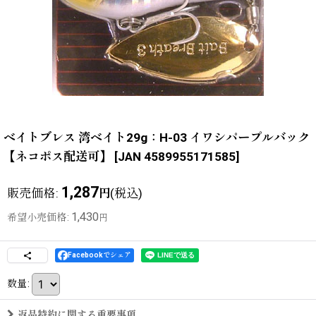
ベイトブレス 湾ベイト29g：H-03 イワシパープルバック
【ネコポス配送可】
[
JAN 4589955171585
]
1,287
販売価格
:
(税込)
円
1,430
希望小売価格
:
円
Facebookでシェア
数量
:
返品特約に関する重要事項