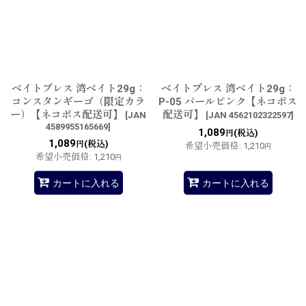
ベイトブレス 湾ベイト29g：
ベイトブレス 湾ベイト29g：
コンスタンギーゴ（限定カラ
P-05 パールピンク【ネコポス
ー）【ネコポス配送可】
配送可】
[
JAN
[
JAN 4562102322597
]
4589955165669
]
1,089
(税込)
円
1,089
(税込)
円
希望小売価格
:
1,210
円
希望小売価格
:
1,210
円
カートに入れる
カートに入れる