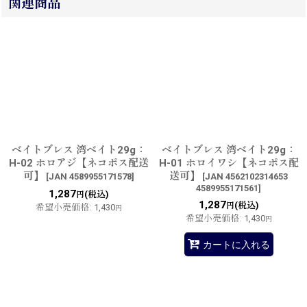
関連商品
ベイトブレス 湾ベイト29g：
ベイトブレス 湾ベイト29g：
H-02 ホロアジ【ネコポス配送
H-01 ホロイワシ【ネコポス配
可】
送可】
[
JAN 4589955171578
]
[
JAN 4562102314653
4589955171561
]
1,287
(税込)
円
1,287
(税込)
円
希望小売価格
:
1,430
円
希望小売価格
:
1,430
円
カートに入れる