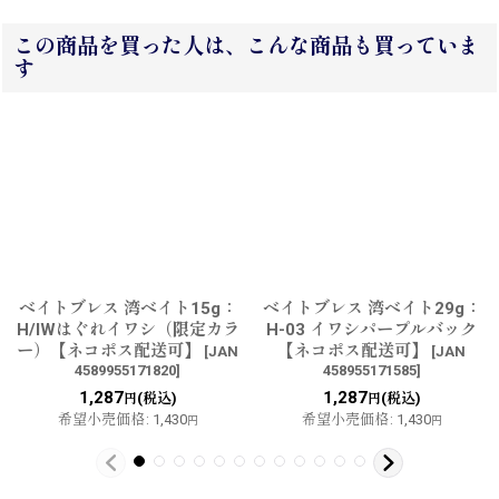
この商品を買った人は、こんな商品も買っていま
す
ベイトブレス 湾ベイト15g：
ベイトブレス 湾ベイト29g：
H/IWはぐれイワシ（限定カラ
H-03 イワシパープルバック
ー）【ネコポス配送可】
【ネコポス配送可】
[
JAN
[
JAN
4589955171820
]
458955171585
]
1,287
1,287
(税込)
(税込)
円
円
希望小売価格
:
1,430
希望小売価格
:
1,430
円
円