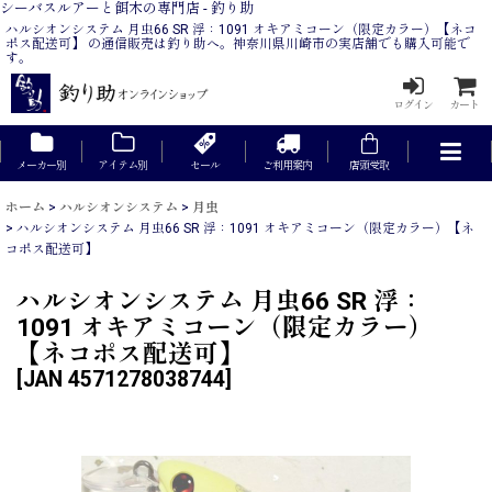
シーバスルアーと餌木の専門店 - 釣り助
ハルシオンシステム 月虫66 SR 浮：1091 オキアミコーン（限定カラー）【ネコ
ポス配送可】 の通信販売は釣り助へ。神奈川県川崎市の実店舗でも購入可能で
す。
ログイン
カート
メーカー別
アイテム別
セール
ご利用案内
店頭受取
ホーム
>
ハルシオンシステム
>
月虫
>
ハルシオンシステム 月虫66 SR 浮：1091 オキアミコーン（限定カラー）【ネ
コポス配送可】
ハルシオンシステム 月虫66 SR 浮：
1091 オキアミコーン（限定カラー）
【ネコポス配送可】
[
JAN 4571278038744
]