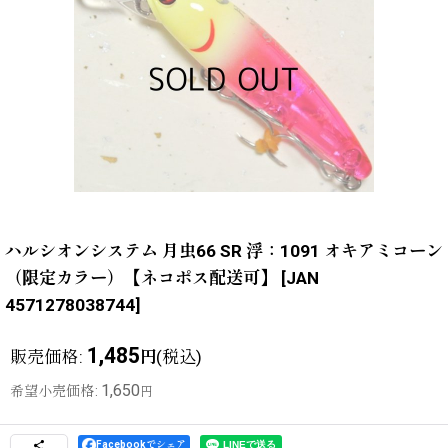
ハルシオンシステム 月虫66 SR 浮：1091 オキアミコーン
（限定カラー）【ネコポス配送可】
[
JAN
4571278038744
]
1,485
販売価格
:
(税込)
円
1,650
希望小売価格
:
円
Facebookでシェア