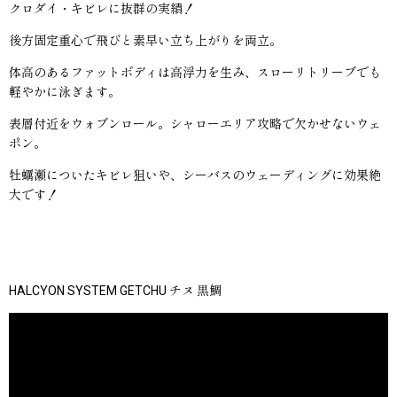
クロダイ・キビレに抜群の実績！
後方固定重心で飛びと素早い立ち上がりを両立。
体高のあるファットボディは高浮力を生み、スローリトリーブでも
軽やかに泳ぎます。
表層付近をウォブンロール。シャローエリア攻略で欠かせないウェ
ポン。
牡蠣瀬についたキビレ狙いや、シーバスのウェーディングに効果絶
大です！
HALCYON SYSTEM GETCHU チヌ 黒鯛