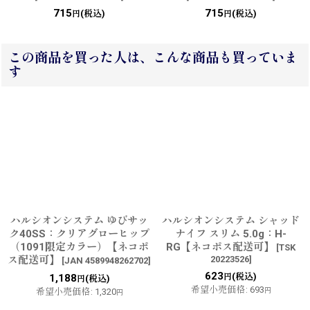
715
715
(税込)
(税込)
円
円
この商品を買った人は、こんな商品も買っていま
す
ハルシオンシステム ゆびサッ
ハルシオンシステム シャッド
ク40SS：クリアグローヒップ
ナイフ スリム 5.0g：H-
（1091限定カラー）【ネコポ
RG【ネコポス配送可】
[
TSK
ス配送可】
20223526
]
[
JAN 4589948262702
]
623
(税込)
1,188
円
(税込)
円
希望小売価格
:
693
希望小売価格
:
1,320
円
円