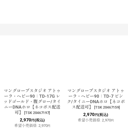
す
マングローブスタジオ アトゥ
マングローブスタジオ アトゥ
ーラ・ヘビー90：TD-17G レ
ーラ・ヘビー90：TD-7 ピン
ッドゴールド・腹グロー/タイ
ク/タイニーDNAホロ【ネコポ
ニーDNAホロ【ネコポス配送
ス配送可】
[
TSK 20467159
]
可】
[
TSK 20467197
]
2,970
(税込)
円
2,970
(税込)
希望小売価格
:
2,970
円
円
希望小売価格
:
2,970
円