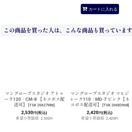
カートに入れる
この商品を買った人は、こんな商品も買っていま
マングローブスタジオ アトゥ
マングローブスタジオ マヒジ
ーラ120：CM-8 【ネコポス配
ャーク110：MD-7 ピンク【ネ
送可】
コポス配送可】
[
TSK 20427986
]
[
TSK 20483968
]
2,530
2,420
(税込)
(税込)
円
円
希望小売価格
:
2,530
希望小売価格
:
2,420
円
円