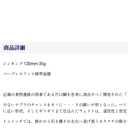
商品詳細
シンキング 120mm 35g
バーブレスフック標準装備
近海の食物連鎖の弱者である片口鰯を忠実に演出すべく開発された「
少ないナブラのチャンスをモノに・・・その願いが形となった。ベイ
に近い形状、そしてギリギリまで仕込んだウェイトは、遠投性と安定
トゥイッチでは、群れから引き離され左右へ逃げ惑うカタクチの動き