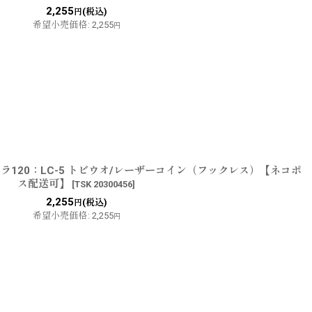
2,255
(税込)
円
希望小売価格
:
2,255
円
ラ120：LC-5 トビウオ/レーザーコイン（フックレス）【ネコポ
ス配送可】
[
TSK 20300456
]
2,255
(税込)
円
希望小売価格
:
2,255
円