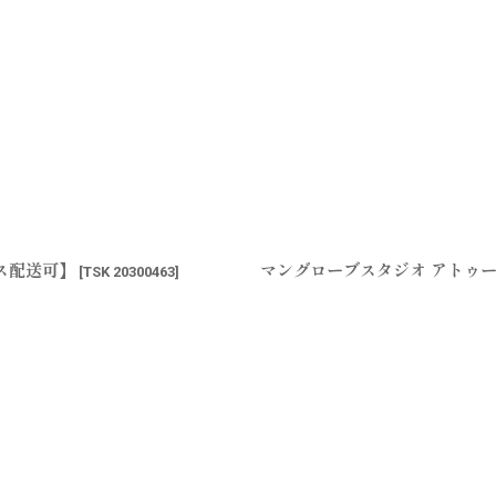
ポス配送可】
マングローブスタジオ アトゥー
[
TSK 20300463
]