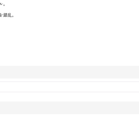
ル。
を錯乱。