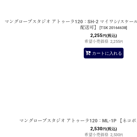
マングローブスタジオ アトゥーラ120：SH-2 マイワシ/スケ
配送可】
[
TSK 20164638
]
2,255
(税込)
円
希望小売価格
:
2,255
円
カートに入れる
マングローブスタジオ アトゥーラ120：ML-1P 【ネコ
2,530
(税込)
円
希望小売価格
:
2,530
円