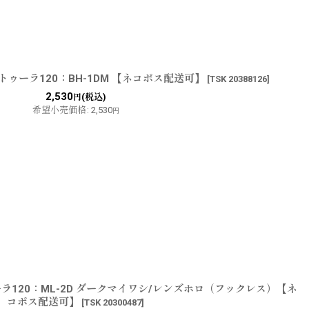
ゥーラ120：BH-1DM 【ネコポス配送可】
[
TSK 20388126
]
2,530
(税込)
円
希望小売価格
:
2,530
円
ラ120：ML-2D ダークマイワシ/レンズホロ（フックレス）【ネ
コポス配送可】
[
TSK 20300487
]