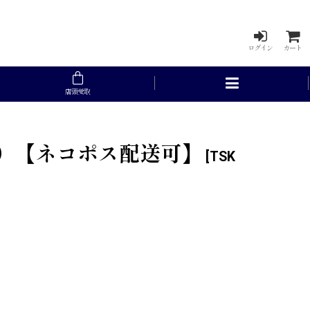
ログイン
カート
店頭受取
ク）【ネコポス配送可】
[
TSK