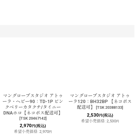
マングローブスタジオ アトゥ
マングローブスタジオ アトゥ
ーラ・ヘビー90：TD-1P ピン
ーラ120：BH32BP 【ネコポス
クベリーカタクチ/タイニー
配送可】
[
TSK 20388133
]
DNAホロ【ネコポス配送可】
2,530
(税込)
円
[
TSK 20467142
]
希望小売価格
:
2,530
円
2,970
(税込)
円
希望小売価格
:
2,970
円