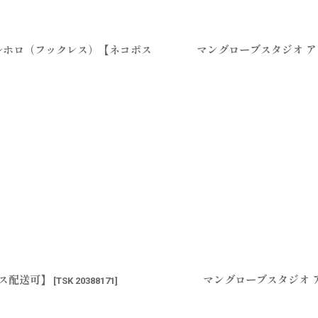
ールホロ（フックレス）【ネコポス
マングローブスタジオ アト
ポス配送可】
マングローブスタジオ ア
[
TSK 20388171
]