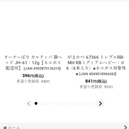
オーナーばり カルティバ 静ヘ
がまかつ 67366 トレブルRB-
ッド JH-61：12g【ネコポス
MH RBミディアムヘビー：＃
配送可】
6（6本入り）■ネコポス対象外
[
JAN 4953873126215
]
■
[
JAN 4549018366242
]
396
(税込)
円
841
希望小売価格
:
440
(税込)
円
円
希望小売価格
:
935
円
ホーム