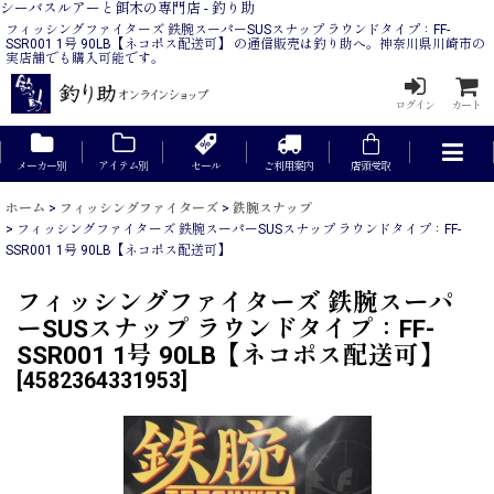
シーバスルアーと餌木の専門店 - 釣り助
フィッシングファイターズ 鉄腕スーパーSUSスナップ ラウンドタイプ：FF-
SSR001 1号 90LB【ネコポス配送可】 の通信販売は釣り助へ。神奈川県川崎市の
実店舗でも購入可能です。
ログイン
カート
メーカー別
アイテム別
セール
ご利用案内
店頭受取
ホーム
>
フィッシングファイターズ
>
鉄腕スナップ
>
フィッシングファイターズ 鉄腕スーパーSUSスナップ ラウンドタイプ：FF-
SSR001 1号 90LB【ネコポス配送可】
フィッシングファイターズ 鉄腕スーパ
ーSUSスナップ ラウンドタイプ：FF-
SSR001 1号 90LB【ネコポス配送可】
[
4582364331953
]