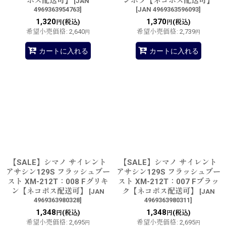
ポス配送可】
ンボラ【ネコポス配送可】
[
JAN
4969363954763
]
[
JAN 4969363596093
]
1,320
1,370
(税込)
(税込)
円
円
希望小売価格
:
2,640
希望小売価格
:
2,739
円
円
カートに入れる
カートに入れる
【SALE】シマノ サイレント
【SALE】シマノ サイレント
アサシン129S フラッシュブー
アサシン129S フラッシュブー
スト XM-212T：008 Fグリキ
スト XM-212T：007 Fブラッ
ン【ネコポス配送可】
ク【ネコポス配送可】
[
JAN
[
JAN
4969363980328
]
4969363980311
]
1,348
1,348
(税込)
(税込)
円
円
希望小売価格
:
2,695
希望小売価格
:
2,695
円
円