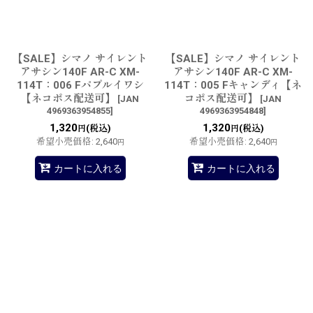
【SALE】シマノ サイレント
【SALE】シマノ サイレント
アサシン140F AR-C XM-
アサシン140F AR-C XM-
114T：006 Fパプルイワシ
114T：005 Fキャンディ【ネ
【ネコポス配送可】
コポス配送可】
[
JAN
[
JAN
4969363954855
]
4969363954848
]
1,320
1,320
(税込)
(税込)
円
円
希望小売価格
:
2,640
希望小売価格
:
2,640
円
円
カートに入れる
カートに入れる