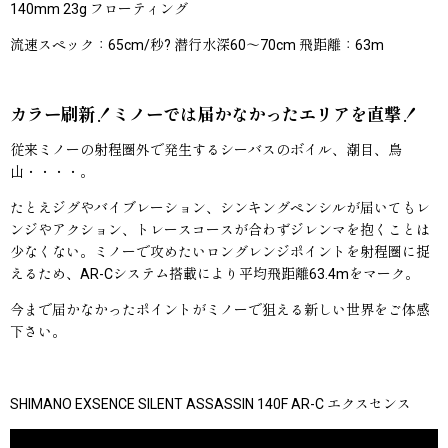
140mm 23g フローティング
流速スペック：65cm/秒? 潜行水深60〜70cm 飛距離：63m
カラー刷新！ミノーでは届かなかったエリアを直撃！
従来ミノーの射程圏外で発生するシーバスのボイル、潮目、鳥
山・・・・。
たとえジグやバイブレーション、シンキングペンシルが届いてもレ
ンジやアクション、トレースコースが合わずジレンマを抱くことは
少なくない。ミノーで攻めたいロングレンジポイントを射程圏に捉
えるため、AR-Cシステム搭載により平均飛距離63.4mをマーク。
今まで届かなかったポイントがミノーで狙える新しい世界をご体感
下さい。
SHIMANO EXSENCE SILENT ASSASSIN 140F AR-C エクスセンス