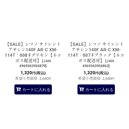
【SALE】シマノ サイレント
【SALE】シマノ サイレント
アサシン140F AR-C XM-
アサシン140F AR-C XM-
114T：008 Fグリキン【ネコ
114T：007 Fブラック【ネコ
ポス配送可】
ポス配送可】
[
JAN
[
JAN
4969363954879
]
4969363954862
]
1,320
1,320
(税込)
(税込)
円
円
希望小売価格
:
2,640
希望小売価格
:
2,640
円
円
カートに入れる
カートに入れる