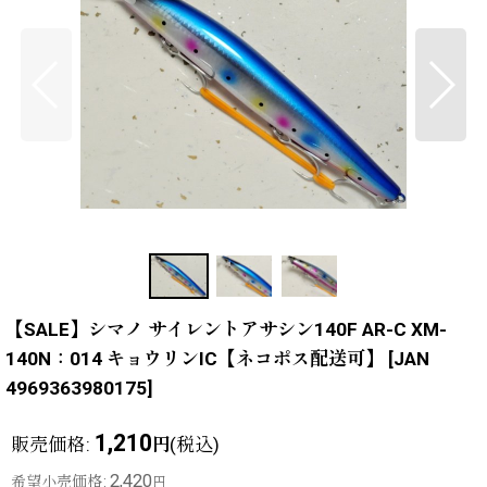
【SALE】シマノ サイレントアサシン140F AR-C XM-
140N：014 キョウリンIC【ネコポス配送可】
[
JAN
4969363980175
]
1,210
販売価格
:
(税込)
円
2,420
希望小売価格
:
円