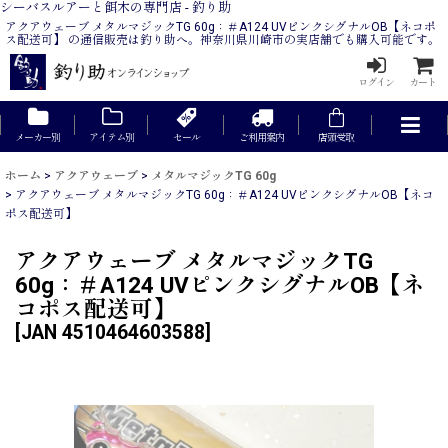
シーバスルアーと餌木の専門店 - 釣り助
アクアウェーブ メタルマジックTG 60g：＃A124 UVピンクシグナルOB【ネコポ
ス配送可】 の通信販売は釣り助へ。神奈川県川崎市の実店舗でも購入可能です。
ログイン
カート
メーカー別
アイテム別
セール
ご利用案内
店頭受取
ホーム
>
アクアウェーブ
>
メタルマジックTG 60g
>
アクアウェーブ メタルマジックTG 60g：＃A124 UVピンクシグナルOB【ネコ
ポス配送可】
アクアウェーブ メタルマジックTG
60g：＃A124 UVピンクシグナルOB【ネ
コポス配送可】
[
JAN 4510464603588
]