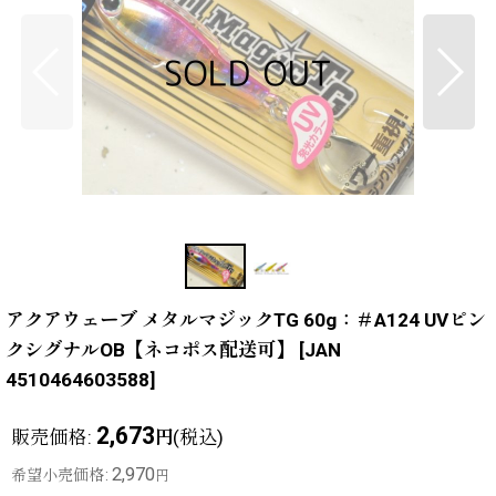
アクアウェーブ メタルマジックTG 60g：＃A124 UVピン
クシグナルOB【ネコポス配送可】
[
JAN
4510464603588
]
2,673
販売価格
:
(税込)
円
2,970
希望小売価格
:
円