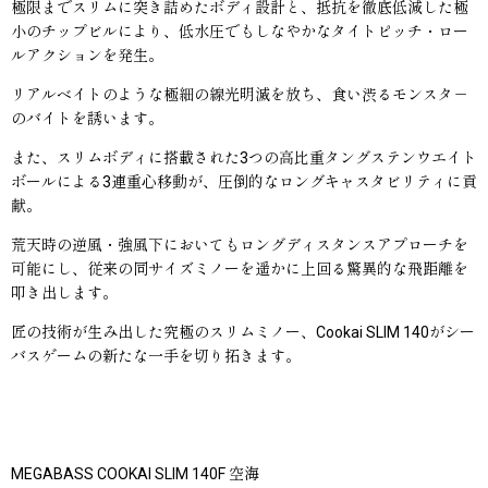
極限までスリムに突き詰めたボディ設計と、抵抗を徹底低減した極
小のチップビルにより、低水圧でもしなやかなタイトピッチ・ロー
ルアクションを発生。
リアルベイトのような極細の線光明滅を放ち、食い渋るモンスタ－
のバイトを誘います。
また、スリムボディに搭載された3つの高比重タングステンウエイト
ボールによる3連重心移動が、圧倒的なロングキャスタビリティに貢
献。
荒天時の逆風・強風下においてもロングディスタンスアプローチを
可能にし、従来の同サイズミノーを遥かに上回る驚異的な飛距離を
叩き出します。
匠の技術が生み出した究極のスリムミノー、Cookai SLIM 140がシー
バスゲームの新たな一手を切り拓きます。
MEGABASS COOKAI SLIM 140F 空海