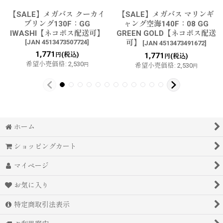
【SALE】メガバス クーカイ
【SALE】メガバス マリンギ
ブリング130F：GG
ャング空海140F：08 GG
IWASHI【ネコポス配送可】
GREEN GOLD【ネコポス配送
[
JAN 4513473507724
]
可】
[
JAN 4513473491672
]
1,771
(税込)
円
1,771
(税込)
円
希望小売価格
:
2,530
円
希望小売価格
:
2,530
円
ホーム
ショッピングカート
マイページ
お気に入り
特定商取引法表示