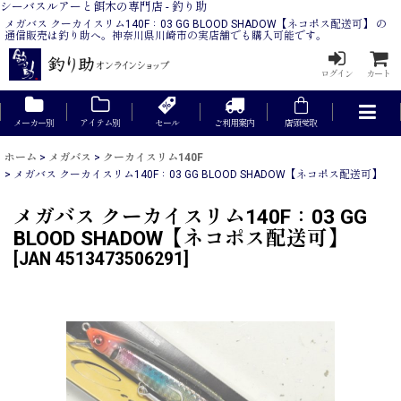
シーバスルアーと餌木の専門店 - 釣り助
メガバス クーカイスリム140F：03 GG BLOOD SHADOW【ネコポス配送可】 の
通信販売は釣り助へ。神奈川県川崎市の実店舗でも購入可能です。
ログイン
カート
メーカー別
アイテム別
セール
ご利用案内
店頭受取
ホーム
>
メガバス
>
クーカイスリム140F
>
メガバス クーカイスリム140F：03 GG BLOOD SHADOW【ネコポス配送可】
メガバス クーカイスリム140F：03 GG
BLOOD SHADOW【ネコポス配送可】
[
JAN 4513473506291
]