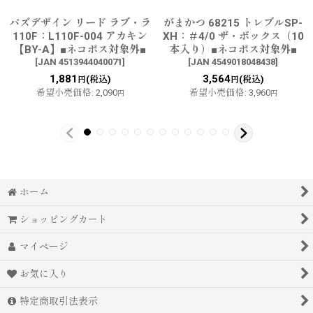
パズデザイン リード ラブ・ラ
がまかつ 68215 トレブルSP-
110F：L110F-004 アカキン
XH：＃4/0 ザ・ボックス（10
【BY-A】■ネコポス対象外■
本入り）■ネコポス対象外■
[
JAN 4513944040071
]
[
JAN 4549018048438
]
1,881
3,564
(税込)
(税込)
円
円
希望小売価格
:
2,090
希望小売価格
:
3,960
円
円
ホーム
ショッピングカート
マイページ
お気に入り
特定商取引法表示