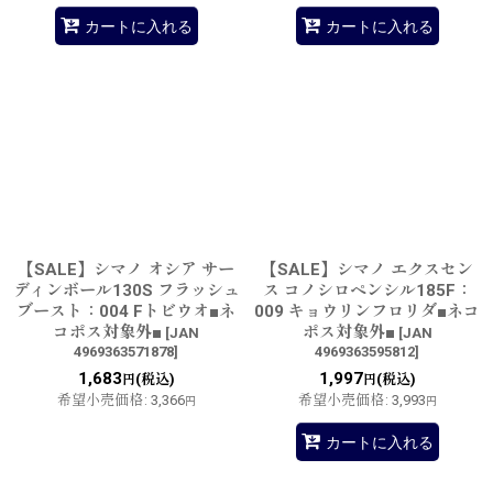
カートに入れる
カートに入れる
【SALE】シマノ オシア サー
【SALE】シマノ エクスセン
ディンボール130S フラッシュ
ス コノシロペンシル185F：
ブースト：004 Fトビウオ■ネ
009 キョウリンフロリダ■ネコ
コポス対象外■
ポス対象外■
[
JAN
[
JAN
4969363571878
]
4969363595812
]
1,683
1,997
(税込)
(税込)
円
円
希望小売価格
:
3,366
希望小売価格
:
3,993
円
円
カートに入れる