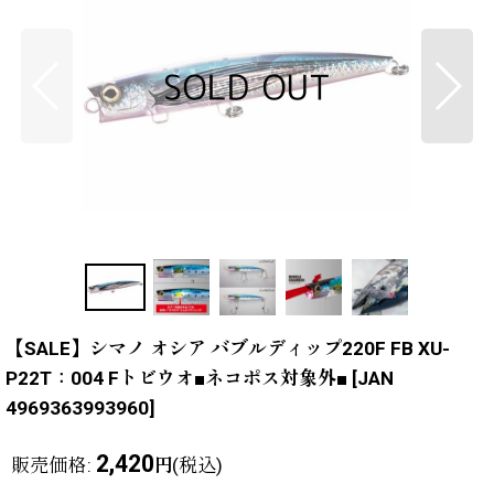
【SALE】シマノ オシア バブルディップ220F FB XU-
P22T：004 Fトビウオ■ネコポス対象外■
[
JAN
4969363993960
]
2,420
販売価格
:
(税込)
円