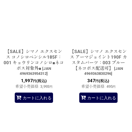
【SALE】シマノ エクスセン
【SALE】シマノ エクスセン
ス コノシロペンシル185F：
ス アーマジョイント190F カ
001 キョウリンコノシロ■ネコ
スタムパーツ：003 ブルー
ポス対象外■
【ネコポス配送可】
[
JAN
[
JAN
4969363954312
]
4969363830296
]
1,997
347
(税込)
(税込)
円
円
希望小売価格
:
3,993
希望小売価格
:
495
円
円
カートに入れる
カートに入れる