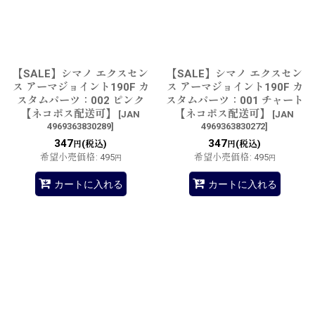
【SALE】シマノ エクスセン
【SALE】シマノ エクスセン
ス アーマジョイント190F カ
ス アーマジョイント190F カ
スタムパーツ：002 ピンク
スタムパーツ：001 チャート
【ネコポス配送可】
【ネコポス配送可】
[
JAN
[
JAN
4969363830289
]
4969363830272
]
347
347
(税込)
(税込)
円
円
希望小売価格
:
495
希望小売価格
:
495
円
円
カートに入れる
カートに入れる