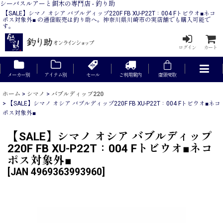
シーバスルアーと餌木の専門店 - 釣り助
【SALE】シマノ オシア バブルディップ220F FB XU-P22T：004 Fトビウオ■ネコ
ポス対象外■ の通信販売は釣り助へ。神奈川県川崎市の実店舗でも購入可能で
す。
ログイン
カート
メーカー別
アイテム別
セール
ご利用案内
店頭受取
ホーム
>
シマノ
>
バブルディップ220
>
【SALE】シマノ オシア バブルディップ220F FB XU-P22T：004 Fトビウオ■ネコ
ポス対象外■
【SALE】シマノ オシア バブルディップ
220F FB XU-P22T：004 Fトビウオ■ネコ
ポス対象外■
[
JAN 4969363993960
]