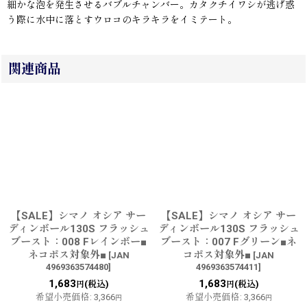
細かな泡を発生させるバブルチャンバー。カタクチイワシが逃げ惑
う際に水中に落とすウロコのキラキラをイミテート。
関連商品
【SALE】シマノ オシア サー
【SALE】シマノ オシア サー
ディンボール130S フラッシュ
ディンボール130S フラッシュ
ブースト：008 Fレインボー■
ブースト：007 Fグリーン■ネ
ネコポス対象外■
コポス対象外■
[
JAN
[
JAN
4969363574480
]
4969363574411
]
1,683
1,683
(税込)
(税込)
円
円
希望小売価格
:
3,366
希望小売価格
:
3,366
円
円