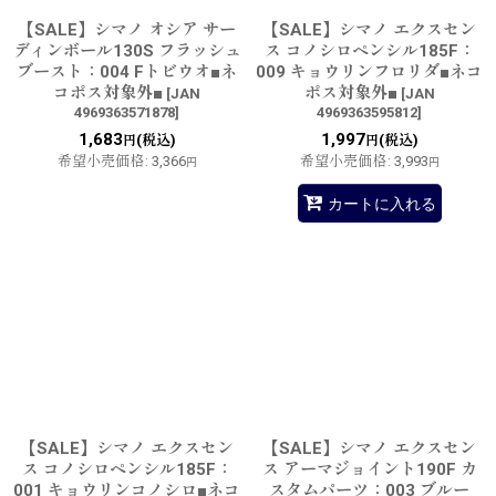
【SALE】シマノ オシア サー
【SALE】シマノ エクスセン
ディンボール130S フラッシュ
ス コノシロペンシル185F：
ブースト：004 Fトビウオ■ネ
009 キョウリンフロリダ■ネコ
コポス対象外■
ポス対象外■
[
JAN
[
JAN
4969363571878
]
4969363595812
]
1,683
1,997
(税込)
(税込)
円
円
希望小売価格
:
3,366
希望小売価格
:
3,993
円
円
カートに入れる
【SALE】シマノ エクスセン
【SALE】シマノ エクスセン
ス コノシロペンシル185F：
ス アーマジョイント190F カ
001 キョウリンコノシロ■ネコ
スタムパーツ：003 ブルー