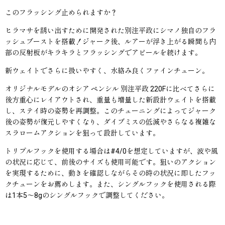
このフラッシング止められますか？
ヒラマサを誘い出すために開発された別注平政にシマノ独自のフラ
ッシュブーストを搭載！ジャーク後、ルアーが浮き上がる瞬間も内
部の反射板がキラキラとフラッシングでアピールを続けます。
新ウェイトでさらに扱いやすく、水絡み良くファインチューン。
オリジナルモデルのオシア ペンシル 別注平政 220Fに比べてさらに
後方重心にレイアウトされ、重量も増量した新設計ウェイトを搭載
し、ステイ時の姿勢を再調整。このチューニングによってジャーク
後の姿勢が復元しやすくなり、ダイブミスの低減やさらなる複雑な
スラロームアクションを狙って設計しています。
トリプルフックを使用する場合は#4/0を想定していますが、波や風
の状況に応じて、前後のサイズも使用可能です。狙いのアクション
を実現するために、動きを確認しながらその時の状況に即したフッ
クチューンをお薦めします。また、シングルフックを使用される際
は1本5〜8gのシングルフックで調整してください。