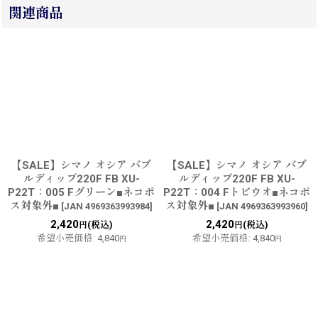
関連商品
【SALE】シマノ オシア バブ
【SALE】シマノ オシア バブ
ルディップ220F FB XU-
ルディップ220F FB XU-
P22T：005 Fグリーン■ネコポ
P22T：004 Fトビウオ■ネコポ
ス対象外■
ス対象外■
[
JAN 4969363993984
]
[
JAN 4969363993960
]
2,420
2,420
(税込)
(税込)
円
円
希望小売価格
:
4,840
希望小売価格
:
4,840
円
円