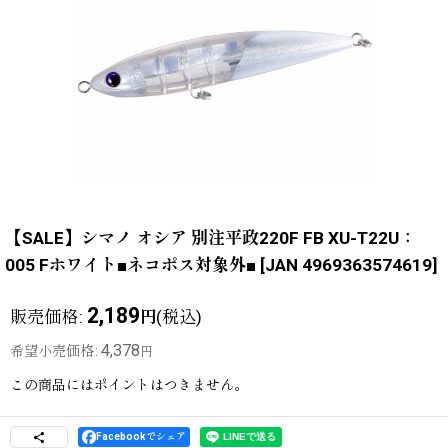
【SALE】シマノ オシア 別注平政220F FB XU-T22U：
005 Fホワイト■ネコポス対象外■
[
JAN 4969363574619
]
2,189
販売価格
:
(税込)
円
4,378
希望小売価格
:
円
この商品にはポイントはつきません。
Facebookでシェア