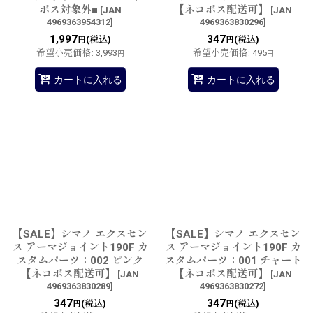
ポス対象外■
【ネコポス配送可】
[
JAN
[
JAN
4969363954312
]
4969363830296
]
1,997
347
(税込)
(税込)
円
円
希望小売価格
:
3,993
希望小売価格
:
495
円
円
カートに入れる
カートに入れる
【SALE】シマノ エクスセン
【SALE】シマノ エクスセン
ス アーマジョイント190F カ
ス アーマジョイント190F カ
スタムパーツ：002 ピンク
スタムパーツ：001 チャート
【ネコポス配送可】
【ネコポス配送可】
[
JAN
[
JAN
4969363830289
]
4969363830272
]
347
347
(税込)
(税込)
円
円