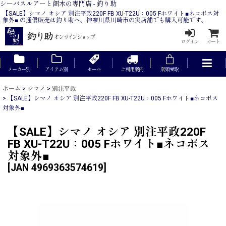
シーバスルアーと餌木の専門店 - 釣り助
【SALE】シマノ オシア 別注平政220F FB XU-T22U：005 Fホワイト■ネコポス対
象外■ の通信販売は釣り助へ。神奈川県川崎市の実店舗でも購入可能です。
ログイン
カート
メーカー別
アイテム別
セール
ご利用案内
店頭受取
ホーム
>
シマノ
>
別注平政
>
【SALE】シマノ オシア 別注平政220F FB XU-T22U：005 Fホワイト■ネコポス
対象外■
【SALE】シマノ オシア 別注平政220F
FB XU-T22U：005 Fホワイト■ネコポス
対象外■
[
JAN 4969363574619
]