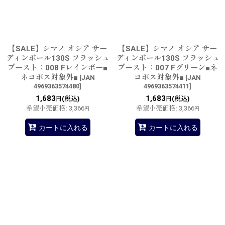
【SALE】シマノ オシア サー
【SALE】シマノ オシア サー
ディンボール130S フラッシュ
ディンボール130S フラッシュ
ブースト：008 Fレインボー■
ブースト：007 Fグリーン■ネ
ネコポス対象外■
コポス対象外■
[
JAN
[
JAN
4969363574480
]
4969363574411
]
1,683
1,683
(税込)
(税込)
円
円
希望小売価格
:
3,366
希望小売価格
:
3,366
円
円
カートに入れる
カートに入れる