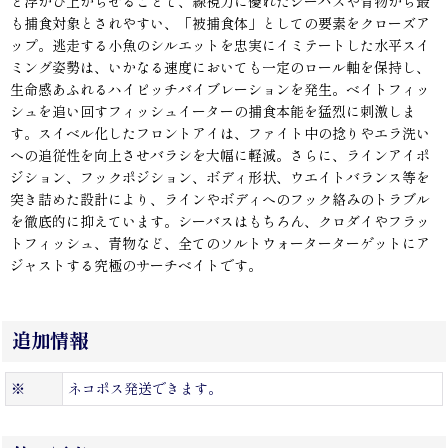
と浮かび上がらせることで、線視力に優れたシーバスや青物から最
も捕食対象とされやすい、「被捕食体」としての要素をクローズア
ップ。逃走する小魚のシルエットを忠実にイミテートした水平スイ
ミング姿勢は、いかなる速度においても一定のロール軸を保持し、
生命感あふれるハイピッチバイブレーションを発生。ベイトフィッ
シュを追い回すフィッシュイーターの捕食本能を猛烈に刺激しま
す。スイベル化したフロントアイは、ファイト中の捻りやエラ洗い
への追従性を向上させバラシを大幅に軽減。さらに、ラインアイポ
ジション、フックポジション、ボディ形状、ウエイトバランス等を
突き詰めた設計により、ラインやボディへのフック絡みのトラブル
を徹底的に抑えています。シーバスはもちろん、クロダイやフラッ
トフィッシュ、青物など、全てのソルトウォーターターゲットにア
ジャストする究極のサーチベイトです。
追加情報
※
ネコポス発送できます。