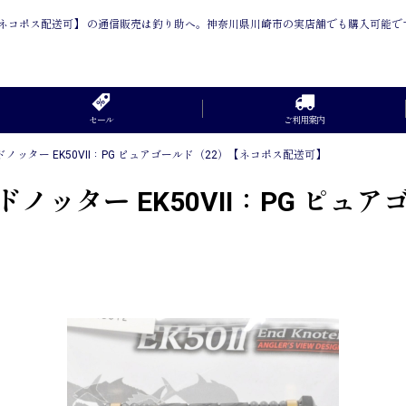
22）【ネコポス配送可】 の通信販売は釣り助へ。神奈川県川崎市の実店舗でも購入可能で
セール
ご利用案内
ッター EK50VII：PG ピュアゴールド（22）【ネコポス配送可】
ノッター EK50VII：PG ピュ