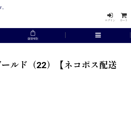
す。
ログイン
カート
店頭受取
アゴールド（22）【ネコポス配送