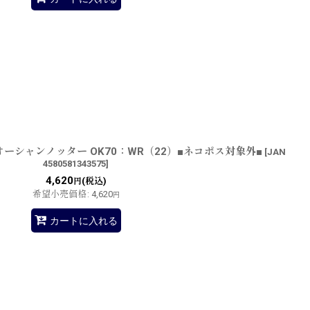
ーシャンノッター OK70：WR（22）■ネコポス対象外■
[
JAN
4580581343575
]
4,620
(税込)
円
希望小売価格
:
4,620
円
カートに入れる