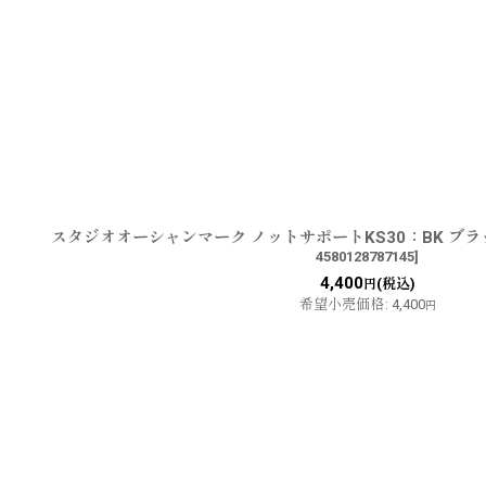
スタジオオーシャンマーク ノットサポートKS30：BK ブ
4580128787145
]
4,400
(税込)
円
希望小売価格
:
4,400
円