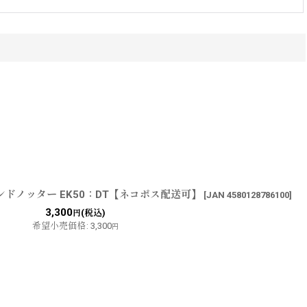
ドノッター EK50：DT【ネコポス配送可】
[
JAN 4580128786100
]
3,300
(税込)
円
希望小売価格
:
3,300
円