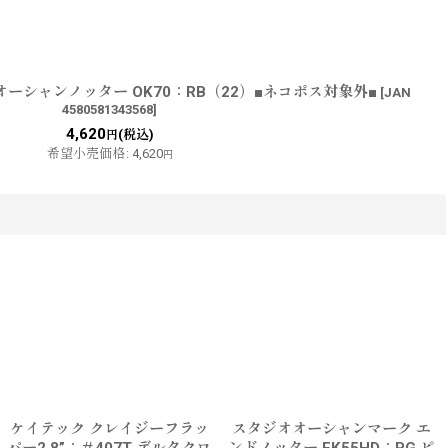
ーシャンノッター OK70：RB（22）■ネコポス対象外■
[
JAN
4580581343568
]
4,620
(税込)
円
希望小売価格
:
4,620
円
ケイテック クレイジーフラッ
スタジオオーシャンマーク エ