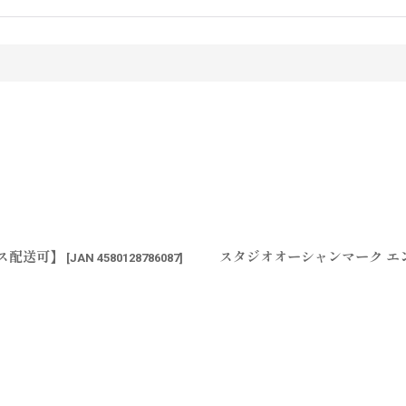
ポス配送可】
スタジオオーシャンマーク エン
[
JAN 4580128786087
]