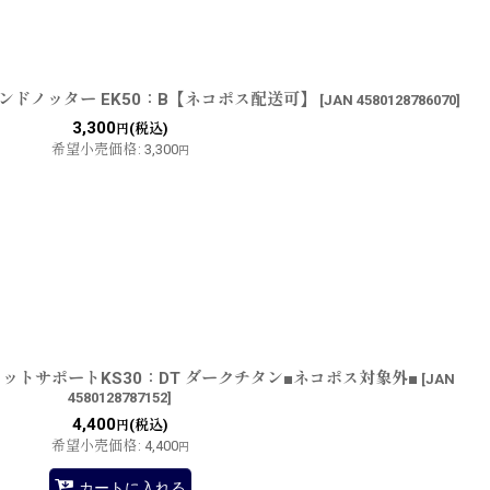
ンドノッター EK50：B【ネコポス配送可】
[
JAN 4580128786070
]
3,300
(税込)
円
希望小売価格
:
3,300
円
ットサポートKS30：DT ダークチタン■ネコポス対象外■
[
JAN
4580128787152
]
4,400
(税込)
円
希望小売価格
:
4,400
円
カートに入れる