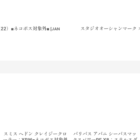
22）■ネコポス対象外■
スタジオオーシャンマーク オ
[
JAN
す
スミス ヘドン クレイジークロ
バリバス アバニ シーバスマッ