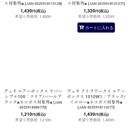
ス対象外■
ス対象外■
[
JAN 4525918115128
]
[
JAN 4525918131371
]
1,430
1,320
(税込)
(税込)
円
円
希望小売価格
:
1,430
希望小売価格
:
1,320
円
円
カートに入れる
デュオ ルアーボックス リバー
デュオ テトラワークス ルアー
シブル100：クリア/パールブ
ボックス 1010W1：ブラック/
ラック■ネコポス対象外■
イエロー■ネコポス対象外■
[
JAN
4525918086770
]
[
JAN 4525918110277
]
1,210
1,430
(税込)
(税込)
円
円
希望小売価格
:
1,210
希望小売価格
:
1,430
円
円