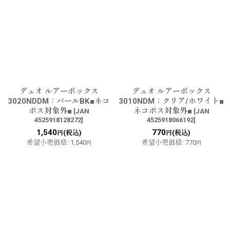
デュオ ルアーボックス
デュオ ルアーボックス
3020NDDM：パールBK■ネコ
3010NDM：クリア/ホワイト■
ポス対象外■
ネコポス対象外■
[
JAN
[
JAN
4525918128272
]
4525918066192
]
1,540
770
(税込)
(税込)
円
円
希望小売価格
:
1,540
希望小売価格
:
770
円
円