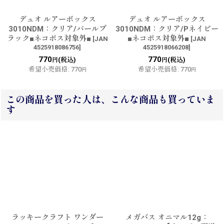
デュオ ルアーボックス
デュオ ルアーボックス
3010NDM：クリア/パールブ
3010NDM：クリア/Pネイビー
ラック■ネコポス対象外■
■ネコポス対象外■
[
JAN
[
JAN
4525918086756
]
4525918066208
]
770
770
(税込)
(税込)
円
円
希望小売価格
:
770
希望小売価格
:
770
円
円
この商品を買った人は、こんな商品も買っていま
す
ラッキークラフト ワンダー
メガバス オニマル12g：