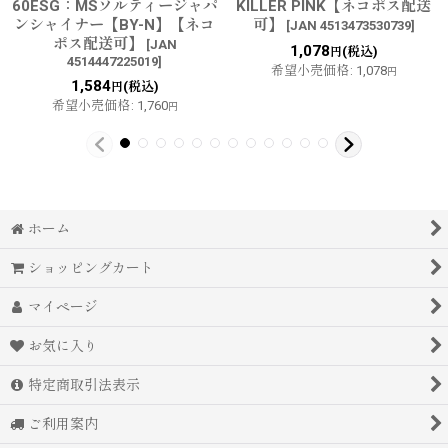
60ESG：MSソルティージャパ
KILLER PINK【ネコポス配送
ンシャイナー【BY-N】【ネコ
可】
[
JAN 4513473530739
]
ポス配送可】
[
JAN
1,078
(税込)
円
4514447225019
]
希望小売価格
:
1,078
円
1,584
(税込)
円
希望小売価格
:
1,760
円
ホーム
ショッピングカート
マイページ
お気に入り
特定商取引法表示
ご利用案内