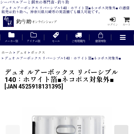
シーバスルアーと餌木の専門店 - 釣り助
デュオ ルアーボックス リバーシブル140：ホワイト箔■ネコポス対象外■ の通信
販売は釣り助へ。神奈川県川崎市の実店舗でも購入可能です。
ログイン
カート
メーカー別
アイテム別
セール
ご利用案内
店頭受取
ホーム
>
デュオ
>
ボックス
>
デュオ ルアーボックス リバーシブル140：ホワイト箔■ネコポス対象外■
デュオ ルアーボックス リバーシブル
140：ホワイト箔■ネコポス対象外■
[
JAN 4525918131395
]