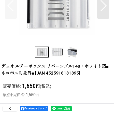
デュオ ルアーボックス リバーシブル140：ホワイト箔■
ネコポス対象外■
[
JAN 4525918131395
]
1,650
販売価格
:
(税込)
円
1,650
希望小売価格
:
円
Facebookでシェア