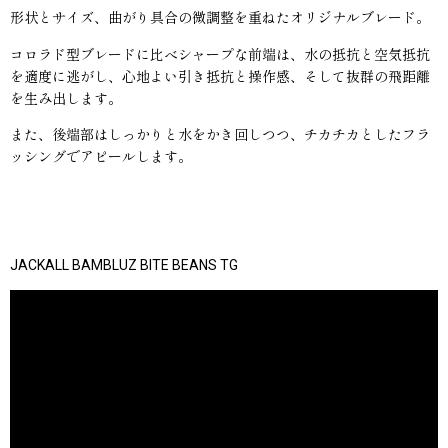
形状とサイズ、曲がり具合の微調整を重ねたオリジナルブレード。
コロラド型ブレードに比べシャープな前端は、水の抵抗と空気抵抗
を適度に逃がし、心地よい引き抵抗と操作感、そして抜群の飛距離
を生み出します。
また、後端部はしっかりと水をかき回しつつ、チカチカとしたフラ
ッシングでアピールします。
JACKALL BAMBLUZ BITE BEANS TG