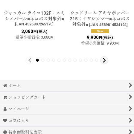
ジャッカル ライコ132F：スミ
ウッドリーム アキヤポッパー
シオパール■ネコポス対象外■
215：イワシカラー■ネコポス
[
JAN 4525807265170
]
対象外■
[
JAN 4589814534124
]
3,080
(税込)
円
9,900
希望小売価格
:
3,080
(税込)
円
円
希望小売価格
:
9,900
円
ホーム
ショッピングカート
マイページ
お気に入り
特定商取引法表示