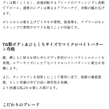
ディは動くことなく、高速回転するブレードのフラッシングと波動
でアピール。通常のジグとは異なるアプローチで、攻略の幅を広げ
ます。
ボトムからの巻き上げでイサキや青物、根魚等を、ナブラへのキャ
スティングで青物やサワラを狙うことが可能です。
TG製ボディ＆ひとくちサイズでマイクロベイトパター
ン攻略
縦、横ともに厚みを持たせたボディ形状がコンパクトシルエットを
実現。ルアーサイズにシビアなマイクロベイトパターンに威力を発
揮します。
また、タングステンを採用したことで素早い沈下、抜群の着底感
度、そして早潮の中での高い操作性を発揮。
より快適なSLJをお楽しみ頂けます。
こだわりのブレード