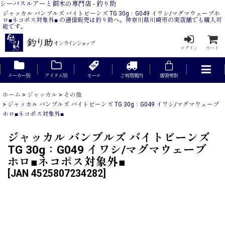
シーバスルアーと餌木の専門店 - 釣り助
ジャッカル バンブルズ バイトビーンズ TG 30g：G049 イワシ/マグマウェーブホ
ロ■ネコポス対象外■ の通信販売は釣り助へ。神奈川県川崎市の実店舗でも購入可
能です。
ログイン
カート
メーカー別
アイテム別
セール
ご利用案内
店頭受取
ホーム
>
ジャッカル
>
その他
>
ジャッカル バンブルズ バイトビーンズ TG 30g：G049 イワシ/マグマウェーブ
ホロ■ネコポス対象外■
ジャッカル バンブルズ バイトビーンズ
TG 30g：G049 イワシ/マグマウェーブ
ホロ■ネコポス対象外■
[
JAN 4525807234282
]