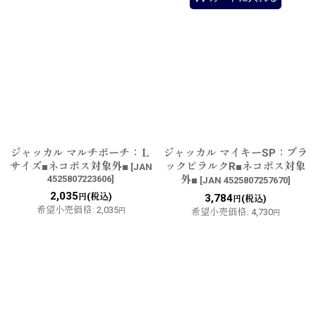
ジャッカル マルチポーチ：Ｌ
ジャッカル マイキーSP：ブラ
サイズ■ネコポス対象外■
ックピラルクR■ネコポス対象
[
JAN
4525807223606
]
外■
[
JAN 4525807257670
]
2,035
(税込)
円
3,784
(税込)
円
希望小売価格
:
2,035
円
希望小売価格
:
4,730
円