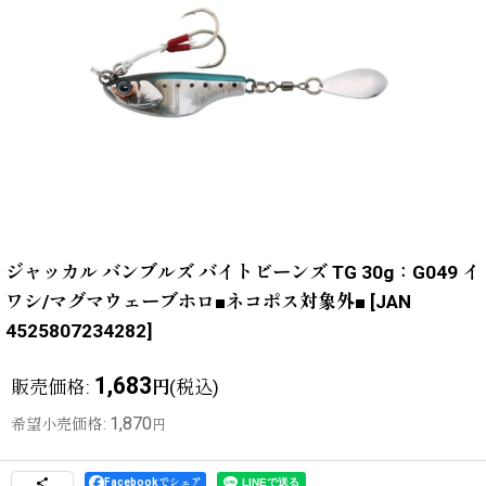
ジャッカル バンブルズ バイトビーンズ TG 30g：G049 イ
ワシ/マグマウェーブホロ■ネコポス対象外■
[
JAN
4525807234282
]
1,683
販売価格
:
(税込)
円
1,870
希望小売価格
:
円
Facebookでシェア