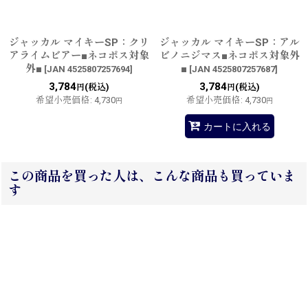
ジャッカル マイキーSP：クリ
ジャッカル マイキーSP：アル
アライムビアー■ネコポス対象
ビノニジマス■ネコポス対象外
外■
■
[
JAN 4525807257694
]
[
JAN 4525807257687
]
3,784
3,784
(税込)
(税込)
円
円
希望小売価格
:
4,730
希望小売価格
:
4,730
円
円
カートに入れる
この商品を買った人は、こんな商品も買っていま
す