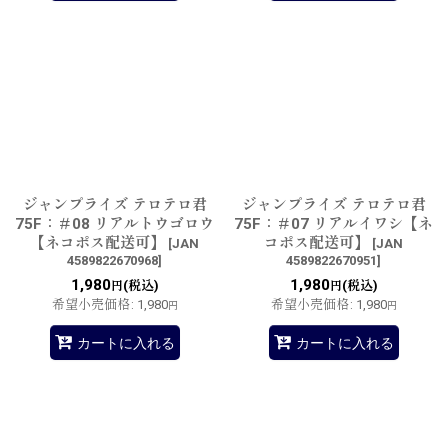
ジャンプライズ テロテロ君
ジャンプライズ テロテロ君
75F：＃08 リアルトウゴロウ
75F：＃07 リアルイワシ【ネ
【ネコポス配送可】
コポス配送可】
[
JAN
[
JAN
4589822670968
]
4589822670951
]
1,980
1,980
(税込)
(税込)
円
円
希望小売価格
:
1,980
希望小売価格
:
1,980
円
円
カートに入れる
カートに入れる