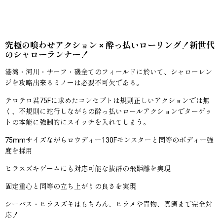
究極の喰わせアクション × 酔っ払いローリング！新世代
のシャローランナー！
港湾・河川・サーフ・磯全てのフィールドに於いて、シャローレン
ジを攻略出来るミノーは必要不可欠である。
テロテロ君75Fに求めたコンセプトは規則正しいアクションでは無
く、不規則に蛇行しながらの酔っ払いロールアクションでターゲッ
トの本能に強制的にスイッチを入れてしまう。
75mmサイズながらロウディー130Fモンスターと同等のボディー強
度を採用
ヒラスズキゲームにも対応可能な抜群の飛距離を実現
固定重心と同等の立ち上がりの良さを実現
シーバス・ヒラスズキはもちろん、ヒラメや青物、真鯛まで完全対
応！