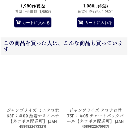
1,980
1,980
(税込)
(税込)
円
円
希望小売価格
:
1,980
希望小売価格
:
1,980
円
円
カートに入れる
カートに入れる
この商品を買った人は、こんな商品も買っていま
す
ジャンプライズ ミニテロ君
ジャンプライズ テロテロ君
63F：＃09 蒸着ナミノハナ
75F：＃05 チャートバックパ
【ネコポス配送可】
ール【ネコポス配送可】
[
JAN
[
JAN
4589822673327
]
4589822670937
]