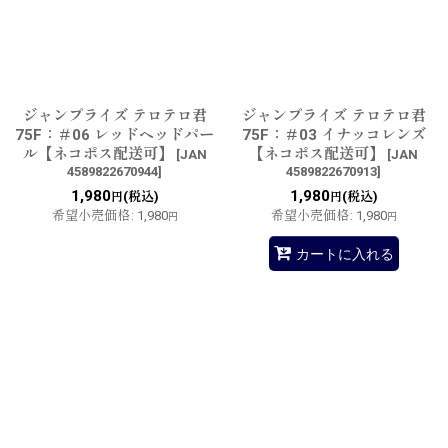
ジャンプライズ テロテロ君
ジャンプライズ テロテロ君
75F：＃06 レッドヘッドパー
75F：＃03 イナッコレンズ
ル【ネコポス配送可】
【ネコポス配送可】
[
JAN
[
JAN
4589822670944
]
4589822670913
]
1,980
1,980
(税込)
(税込)
円
円
希望小売価格
:
1,980
希望小売価格
:
1,980
円
円
カートに入れる