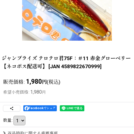
ジャンプライズ テロテロ君75F：＃11 赤金グローベリー
【ネコポス配送可】
[
JAN 4589822670999
]
1,980
販売価格
:
(税込)
円
1,980
希望小売価格
:
円
Facebookでシェア
数量
:
返品特約に関する重要事項