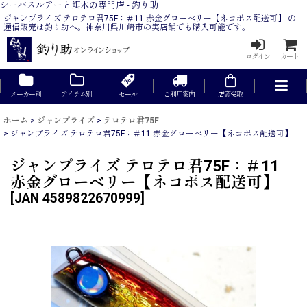
シーバスルアーと餌木の専門店 - 釣り助
ジャンプライズ テロテロ君75F：＃11 赤金グローベリー【ネコポス配送可】 の
通信販売は釣り助へ。神奈川県川崎市の実店舗でも購入可能です。
ログイン
カート
メーカー別
アイテム別
セール
ご利用案内
店頭受取
ホーム
>
ジャンプライズ
>
テロテロ君75F
>
ジャンプライズ テロテロ君75F：＃11 赤金グローベリー【ネコポス配送可】
ジャンプライズ テロテロ君75F：＃11
赤金グローベリー【ネコポス配送可】
[
JAN 4589822670999
]