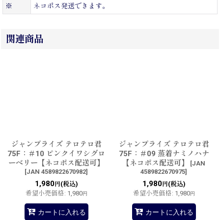
※
ネコポス発送できます。
関連商品
ジャンプライズ テロテロ君
ジャンプライズ テロテロ君
75F：＃10 ピンクイワシグロ
75F：＃09 蒸着ナミノハナ
ーベリー【ネコポス配送可】
【ネコポス配送可】
[
JAN
[
JAN 4589822670982
]
4589822670975
]
1,980
1,980
(税込)
(税込)
円
円
希望小売価格
:
1,980
希望小売価格
:
1,980
円
円
カートに入れる
カートに入れる