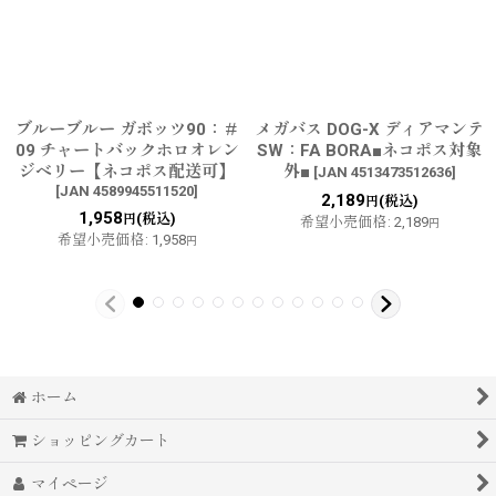
ブルーブルー ガボッツ90：＃
メガバス DOG-X ディアマンテ
09 チャートバックホロオレン
SW：FA BORA■ネコポス対象
ジベリー【ネコポス配送可】
外■
[
JAN 4513473512636
]
[
JAN 4589945511520
]
2,189
(税込)
円
1,958
(税込)
円
希望小売価格
:
2,189
円
希望小売価格
:
1,958
円
ホーム
ショッピングカート
マイページ