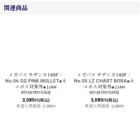
関連商品
メガバス サザンカ140F：
メガバス サザンカ140F：
No.06 GG PINK MULLET■ネ
No.05 LZ CHART BORA■ネ
コポス対象外■
コポス対象外■
[
JAN
[
JAN
4513473515262
]
4513473515255
]
3,080
3,080
(税込)
(税込)
円
円
希望小売価格
:
3,080
希望小売価格
:
3,080
円
円