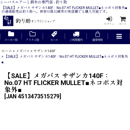
シーバスルアーと餌木の専門店 - 釣り助
【SALE】メガバス サザンカ140F：No.07 HT FLICKER MULLET■ネコポス対象外■
の通信販売は釣り助へ。神奈川県川崎市の実店舗でも購入可能です。
ログイン
カート
メーカー別
アイテム別
セール
ご利用案内
店頭受取
ホーム
>
メガバス
>
サザンカ140F
>
【SALE】メガバス サザンカ140F：No.07 HT FLICKER MULLET■ネコポス対象外
■
【SALE】メガバス サザンカ140F：
No.07 HT FLICKER MULLET■ネコポス対
象外■
[
JAN 4513473515279
]