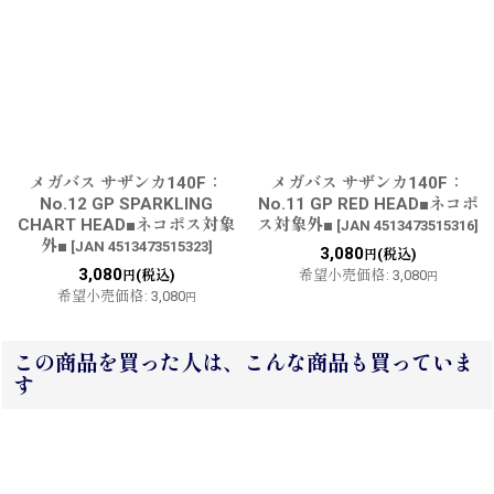
メガバス サザンカ140F：
メガバス サザンカ140F：
No.12 GP SPARKLING
No.11 GP RED HEAD■ネコポ
CHART HEAD■ネコポス対象
ス対象外■
[
JAN 4513473515316
]
外■
[
JAN 4513473515323
]
3,080
(税込)
円
3,080
(税込)
希望小売価格
:
3,080
円
円
希望小売価格
:
3,080
円
この商品を買った人は、こんな商品も買っていま
す