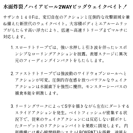
水面炸裂！ハイアピール2WAYビッグウェイクベイト！
サザンカ１４０Fは、変幻自在のアクションと圧倒的な攻撃領域を兼
ね備えた新世代のウェイクベイト。大容積ボディとエアルームリッ
プがもたらす高い浮力により、低速〜高速リトリーブまでマルチに
対応します。
スローリトリーブでは、強い水押しと引き波を伴ったレスポ
ンシブなローリングアクションを披露。表層ステージに異次
元のフィーディングインパクトをもたらします。
ファストリトリーブでは強波動のワイドウォブンロールへと
アクションが可変。圧倒的存在感を放つパワフルなウェイク
アクションは水面直下を強烈に攪拌。モンスターシーバスの
捕食本能を刺激します。
リーリングワークによってS字を描きながら左右にダートする
スライドアクションを発生。ベイトフィッシュが密集する状
況下で、従来のウェイクアクションには反応しない餌ボケし
たターゲットのリアクションバイトを果敢に誘発します。 内
部機構には重心瞬間移動システムLBOII(PAT.)を搭載。逆風を