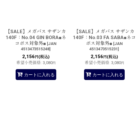
【SALE】メガバス サザンカ
【SALE】メガバス サザンカ
140F：No.04 GIN BORA■ネ
140F：No.03 FA SABA■ネコ
コポス対象外■
ポス対象外■
[
JAN
[
JAN
4513473515248
]
4513473515231
]
2,156
2,156
(税込)
(税込)
円
円
希望小売価格
:
3,080
希望小売価格
:
3,080
円
円
カートに入れる
カートに入れる