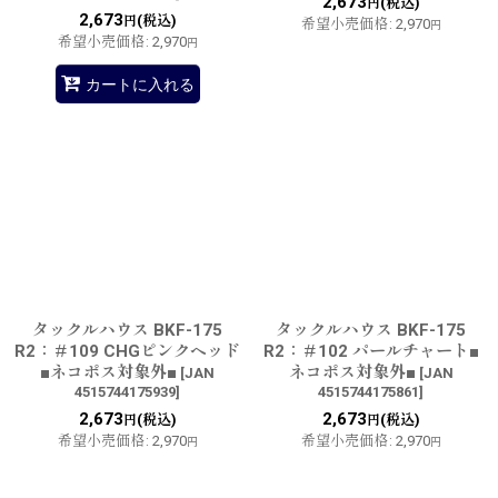
2,673
(税込)
円
2,673
(税込)
円
希望小売価格
:
2,970
円
希望小売価格
:
2,970
円
カートに入れる
タックルハウス BKF-175
タックルハウス BKF-175
R2：＃109 CHGピンクヘッド
R2：＃102 パールチャート■
■ネコポス対象外■
ネコポス対象外■
[
JAN
[
JAN
4515744175939
]
4515744175861
]
2,673
2,673
(税込)
(税込)
円
円
希望小売価格
:
2,970
希望小売価格
:
2,970
円
円