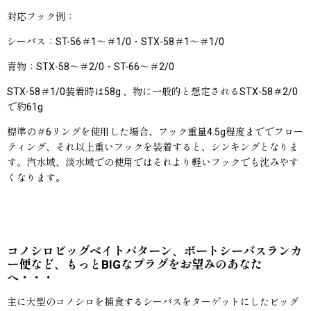
対応フック例：
シーバス：ST-56＃1〜＃1/0・STX-58＃1〜＃1/0
青物：STX-58〜＃2/0・ST-66〜＃2/0
STX-58＃1/0装着時は58g 、物に一般的と想定されるSTX-58＃2/0
で約61g
標準の＃6リングを使用した場合、フック重量4.5g程度まででフロー
ティング、それ以上重いフックを装着すると、シンキングとなりま
す。汽水域、淡水域での使用ではそれより軽いフックでも沈みやす
くなります。
コノシロビッグベイトパターン、ボートシーバスランカ
ー便など、もっとBIGなプラグをお望みのあなた
へ・・・
主に大型のコノシロを捕食するシーバスをターゲットにしたビッグ