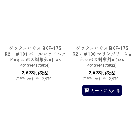
タックルハウス BKF-175
タックルハウス BKF-175
R2：＃101 パールレッドヘッ
R2：＃108 マリングリーン■
ド■ネコポス対象外■
ネコポス対象外■
[
JAN
[
JAN
4515744175854
]
4515744175922
]
2,673
2,673
(税込)
(税込)
円
円
希望小売価格
:
2,970
希望小売価格
:
2,970
円
円
カートに入れる