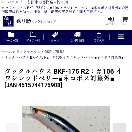
シーバスルアーと餌木の専門店 - 釣り助
タックルハウス BKF-175 R2：＃106 イワシレッドベリー■ネコポス対象外■ の通
信販売は釣り助へ。神奈川県川崎市の実店舗でも購入可能です。
ログイン
カート
メーカー別
アイテム別
セール
ご利用案内
店頭受取
ホーム
>
タックルハウス
>
BKF-175 R2
>
タックルハウス BKF-175 R2：＃106 イワシレッドベリー■ネコポス対象外■
タックルハウス BKF-175 R2：＃106 イ
ワシレッドベリー■ネコポス対象外■
[
JAN 4515744175908
]