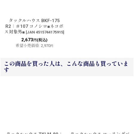
タックルハウス BKF-175
R2：＃107 コノシロ■ネコポ
ス対象外■
[
JAN 4515744175915
]
2,673
(税込)
円
希望小売価格
:
2,970
円
この商品を買った人は、こんな商品も買っていま
す