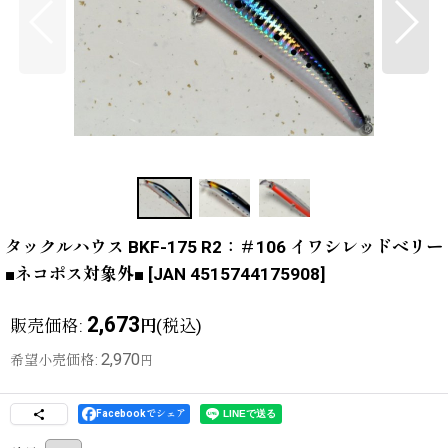
タックルハウス BKF-175 R2：＃106 イワシレッドベリー
■ネコポス対象外■
[
JAN 4515744175908
]
2,673
販売価格
:
(税込)
円
2,970
希望小売価格
:
円
Facebookでシェア