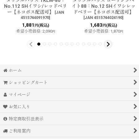
タックルハウス TKLM-80：
タックルハウス ローリングベ
No.112 SHイワシ/レッドベリ
イト88：No.12 SHイワシレッ
ー【ネコポス配送可】
ドベリー【ネコポス配送可】
[
JAN
4515744091970
]
[
JAN 4515744024190
]
1,881
1,683
(税込)
(税込)
円
円
希望小売価格
:
2,090
希望小売価格
:
1,870
円
円
ホーム
ショッピングカート
マイページ
お気に入り
特定商取引法表示
ご利用案内