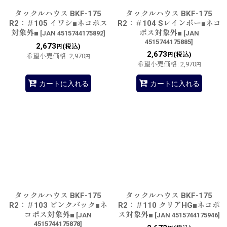
タックルハウス BKF-175
タックルハウス BKF-175
R2：＃105 イワシ■ネコポス
R2：＃104 Sレインボー■ネコ
対象外■
ポス対象外■
[
JAN 4515744175892
]
[
JAN
4515744175885
]
2,673
(税込)
円
2,673
(税込)
円
希望小売価格
:
2,970
円
希望小売価格
:
2,970
円
カートに入れる
カートに入れる
タックルハウス BKF-175
タックルハウス BKF-175
R2：＃103 ピンクバック■ネ
R2：＃110 クリアHG■ネコポ
コポス対象外■
ス対象外■
[
JAN
[
JAN 4515744175946
]
4515744175878
]