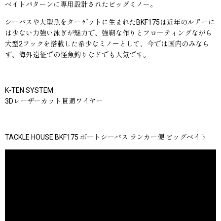
ベイトパターンに専用設計されたビッグミノー。
シーバスや大型魚をターゲットに生まれたBKF175は近年のルアーに
は少ない力強い泳ぎが魅力で、強靭な作りとフローティングながら
大型2フックを搭載した希少なミノーとして、今では国内のみなら
ず、海外遠征での怪魚釣りなどでも人気です。
K-TEN SYSTEM
3Dレーザーカット貫通ワイヤー
TACKLE HOUSE BKF175 ボートシーバス ランカー便 ビッグベイト