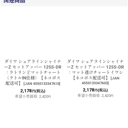
関連商品
ダイワ ショアラインシャイナ
ダイワ ショアラインシャイナ
ーZ セットアッパー 125S-DR
ーZ セットアッパー 125S-DR
：ラトリンどマットチャート
：マット透けチャートイワシ
（ラトルIN仕様）【ネコポス
【ネコポス配送可】
[
JAN
配送可】
4550133347603
]
[
JAN 4550133347610
]
2,178
(税込)
2,178
円
(税込)
円
希望小売価格
:
2,420
希望小売価格
:
2,420
円
円