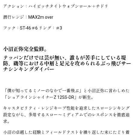
アクション：ハイピッチタイトウォブンロール＋チドリ
潜行レンジ：MAX2m over
フック：ST-46＃6 リング：＃3
小沼正弥完全監修。
テッパンだけでは芸が無い、誰もが苦手にしている堤
防、磯等における中層と足元を攻められるぶっ飛びサー
チシンキングダイバー
「僕が知ってるミノーのなかで一番飛ぶ」と小沼正弥に言わしめた
「ショアラインシャイナーZ 125S-DR」が新生。
キャスタビリティ・レンジキープ性能を追求したスローシンキング
設定ながら、多用するスロー〜ミディアムでのレスポンスを徹底追
求。
小沼の卓越した経験とフィールドテストを繰り返した末にたどり着