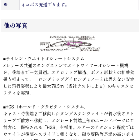
※
ネコポス発送できます。
他の写真
■サイレントウエイトオシレートシステム
Zシリーズ共通のタングステンウエイトワイヤーオシレート機構
を、後端まで一気貫通。エアロリップ構造、ボディ形状との相乗効
果も相まって、 ロングリップダイビングミノーとは思えない安定
した飛行姿勢により最大79.5m（当社テストによる）のキャスタビ
リティを実現。
■HGS（ホールド・グラビティ・システム）
キャスト時後端まで移動したタングステンウェイトが着水後のリト
リーブで前方へ移動し、オシレート前端上部のホールドパーツにて
前方に 保持される「HGS」を採用。ルアーのアクション程度では
ウエイトが後部へスライドし難くなり、磯や堤防等足場の高いポイ