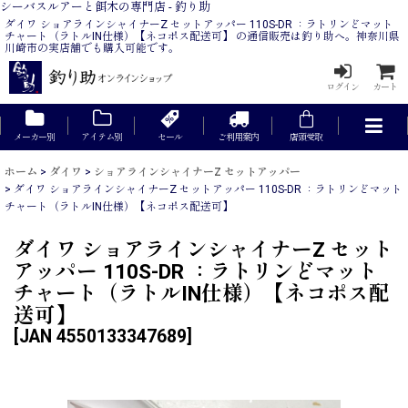
シーバスルアーと餌木の専門店 - 釣り助
ダイワ ショアラインシャイナーZ セットアッパー 110S-DR ：ラトリンどマット
チャート（ラトルIN仕様）【ネコポス配送可】 の通信販売は釣り助へ。神奈川県
川崎市の実店舗でも購入可能です。
ログイン
カート
メーカー別
アイテム別
セール
ご利用案内
店頭受取
ホーム
>
ダイワ
>
ショアラインシャイナーZ セットアッパー
>
ダイワ ショアラインシャイナーZ セットアッパー 110S-DR ：ラトリンどマット
チャート（ラトルIN仕様）【ネコポス配送可】
ダイワ ショアラインシャイナーZ セット
アッパー 110S-DR ：ラトリンどマット
チャート（ラトルIN仕様）【ネコポス配
送可】
[
JAN 4550133347689
]