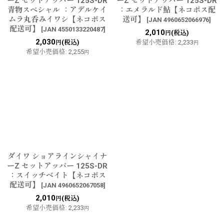
ーZ セットアッパー 125S-DR
ーZ セットアッパー 125S-DR
青物スペシャル ：アデルケイ
：エメラルド鮎【ネコポス配
ムラ丸呑みイワシ【ネコポス
送可】
[
JAN 4960652066976
]
配送可】
[
JAN 4550133220487
]
2,010
(税込)
円
2,030
(税込)
希望小売価格
:
2,233
円
円
希望小売価格
:
2,255
円
ダイワ ショアラインシャイナ
ーZ セットアッパー 125S-DR
：スイッチベイト【ネコポス
配送可】
[
JAN 4960652067058
]
2,010
(税込)
円
希望小売価格
:
2,233
円