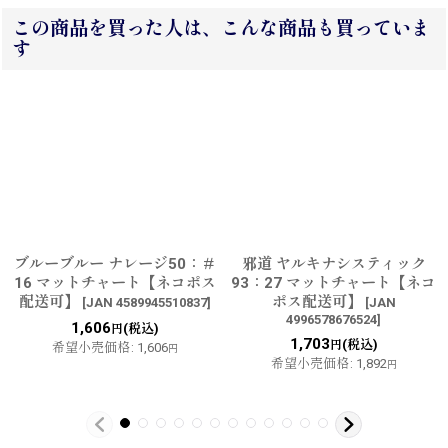
この商品を買った人は、こんな商品も買っていま
す
ブルーブルー ナレージ50：＃
邪道 ヤルキナシスティック
16 マットチャート【ネコポス
93：27 マットチャート【ネコ
配送可】
ポス配送可】
[
JAN 4589945510837
]
[
JAN
4996578676524
]
1,606
(税込)
円
1,703
(税込)
円
希望小売価格
:
1,606
円
希望小売価格
:
1,892
円