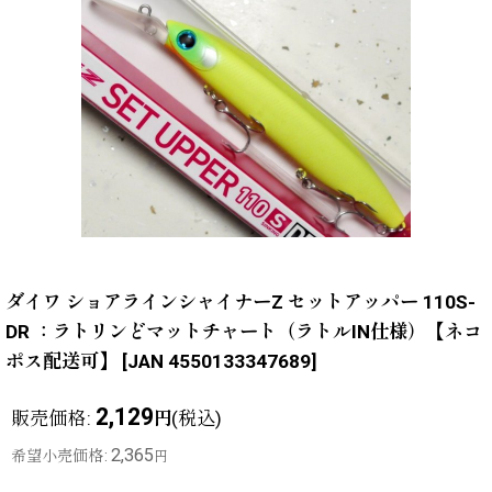
ダイワ ショアラインシャイナーZ セットアッパー 110S-
DR ：ラトリンどマットチャート（ラトルIN仕様）【ネコ
ポス配送可】
[
JAN 4550133347689
]
2,129
販売価格
:
(税込)
円
2,365
希望小売価格
:
円