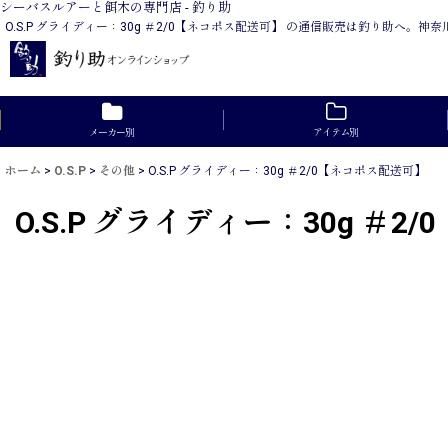
シーバスルアーと餌木の専門店 - 釣り助
O.S.P グライディー：30g ＃2/0【ネコポス配送可】 の通信販売は釣り助へ。
メーカー別
アイテム別
ホーム
>
O.S.P
>
その他
>
O.S.P グライディー：30g ＃2/0【ネコポス配送可】
O.S.P グライディー：30g ＃