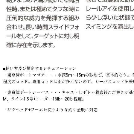
■使い方及び想定するシチュエーション
・東京湾ボートマゴチ・・・水深5m〜15mの砂地で、基本的なウェイ
程度のロッド。専用ロッドはまだ多くないので、シーバスロッドを兼用
・東京湾ボートシーバス・・・キャストしボトム着底後ただ巻きが基本
M、ライン1.5号+リーダー16lb〜20lb.程度。
・ジグヘッド+ワームを使うような釣り全般に対応