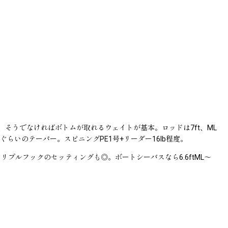
、そうでなければボトムが取れるウェイトが基本。ロッドは7ft、ML
いのテーパー。スピニングPE1号+リーダー16lb程度。
プルフックのセッティングも◎。ボートシーバスなら6.6ftML〜