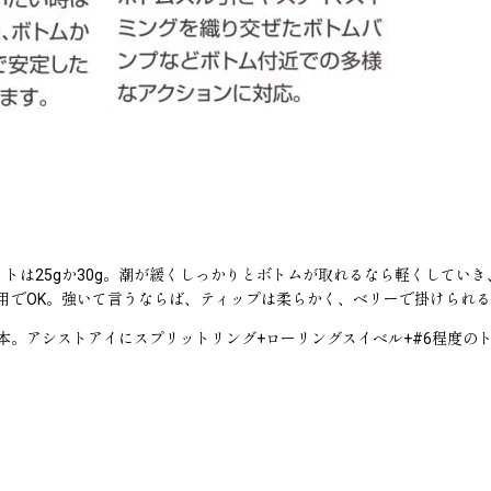
トは25gか30g。潮が緩くしっかりとボトムが取れるなら軽くしていき
でOK。強いて言うならば、ティップは柔らかく、ベリーで掛けられるぐら
。アシストアイにスプリットリング+ローリングスイベル+#6程度のトリ