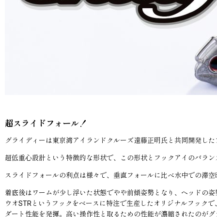
超スライドフォール！
グライディーは東京湾アイランドクルーズ遠藤正明氏と共同開発した
超低重心設計という特徴的な形状で、この形状とフックアイのバラン
スライドフォールの利点は様々で、垂直フォールに比べ水中での滞空
着底後はワームが少し浮いた状態でやや前傾姿勢となり、ヘッドの姿
ウオSTRというフックをベースに特注で生産したオリジナルフック
ダート性能を発揮。高い操作性と取るための性能が濃縮されたのがグ