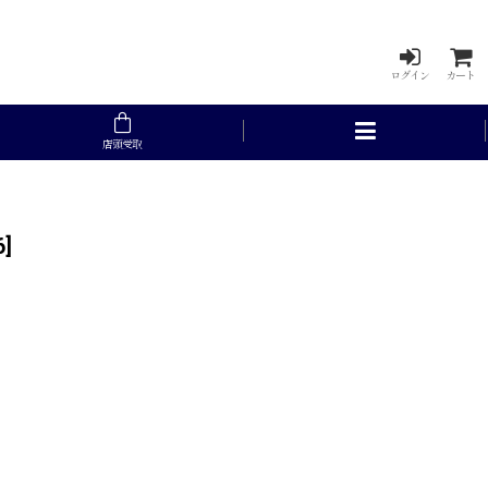
ログイン
カート
店頭受取
6
]