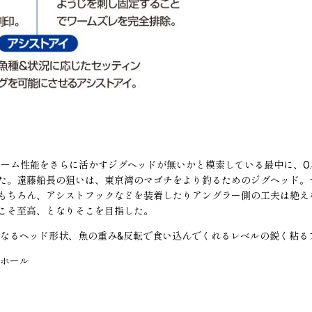
ワーム性能をさらに活かすジグヘッドが無いかと模索している最中に、O.
た。遠藤船長の狙いは、東京湾のマゴチをより釣るためのジグヘッド。
ちろん、アシストフックなどを装着したりアングラー側の工夫は絶えない
こそ至高、となりそこを目指した。
になるヘッド形状、魚の重み&反転で食い込んでくれるレベルの鋭く粘る
グホール