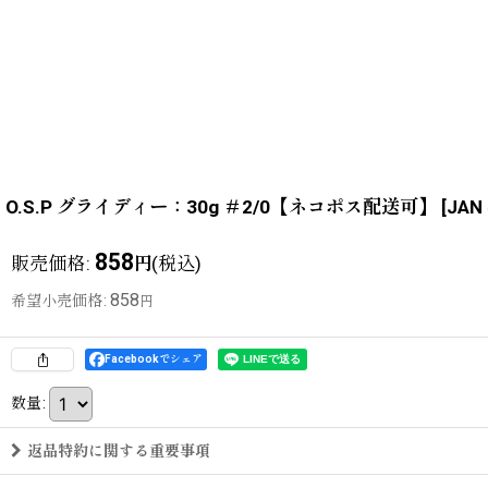
O.S.P グライディー：30g ＃2/0【ネコポス配送可】
[
JAN
858
販売価格
:
(税込)
円
858
希望小売価格
:
円
Facebookでシェア
数量
:
返品特約に関する重要事項