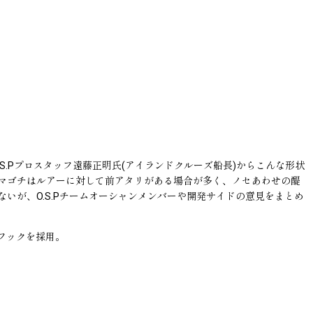
S.Pプロスタッフ遠藤正明氏(アイランドクルーズ船長)からこんな形状
マゴチはルアーに対して前アタリがある場合が多く、ノセあわせの醍
が、O.S.Pチームオーシャンメンバーや開発サイドの意見をまとめ
フックを採用。