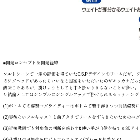
■開発コンセプト＆開発経緯
ソルトシーンで一定の評価を得ていたO.S.Pデザインのワームだが、
のジグヘッドがあったらいいなと提案をいただいたのがキッカケだっ
醐味こそあるが、掛けようとしても中々掛かりきらないことが多い。も
た結論としてはシンプルにシングルフックで掛けられるセッティング
(1)ボトムでの姿勢→グライディーはボトムで若干浮きつつ前傾姿勢
(2)容赦ないフルキャストと前アタリでワームをずらさないためのペ
(3)近接戦闘でも対象魚の判断を惑わす&使い手が自信を持てる3Dアイ
(4)仕掛けの可能性を広げるアシストアイ(ブレード装着など)