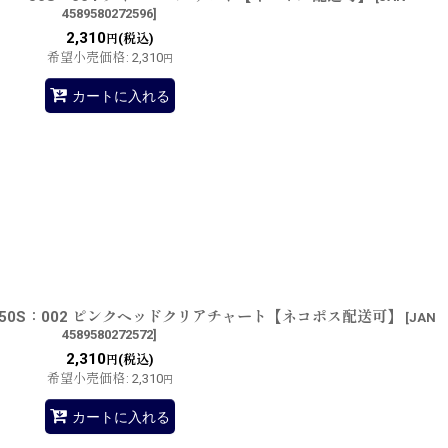
4589580272596
]
2,310
(税込)
円
希望小売価格
:
2,310
円
カートに入れる
50S：002 ピンクヘッドクリアチャート【ネコポス配送可】
[
JAN
4589580272572
]
2,310
(税込)
円
希望小売価格
:
2,310
円
カートに入れる