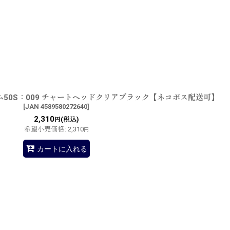
50S：009 チャートヘッドクリアブラック【ネコポス配送可】
[
JAN 4589580272640
]
2,310
(税込)
円
希望小売価格
:
2,310
円
カートに入れる