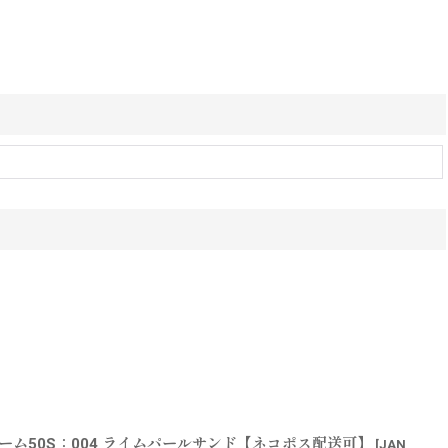
ーム50S：004 ライムパールサンド【ネコポス配送可】
[
JAN