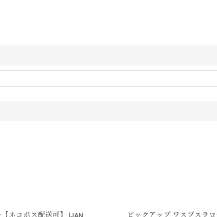
ラー【ネコポス配送可】
ピックアップ ワスプスラロ
[
JAN