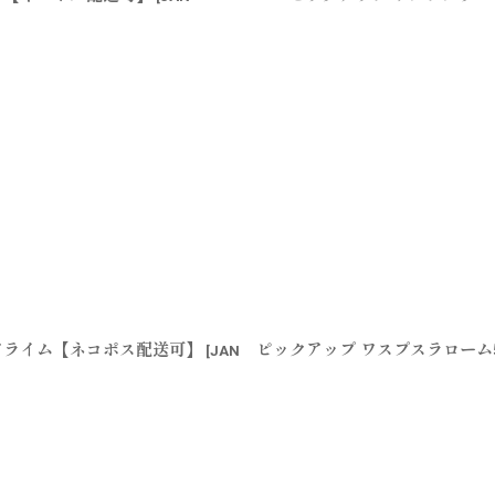
リアライム【ネコポス配送可】
ピックアップ ワスプスラローム
[
JAN