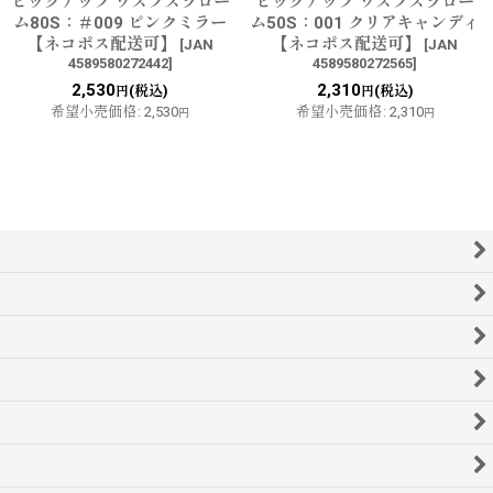
ピックアップ ワスプスラロー
ピックアップ ワスプスラロー
ム80S：＃009 ピンクミラー
ム50S：001 クリアキャンディ
【ネコポス配送可】
【ネコポス配送可】
[
JAN
[
JAN
4589580272442
]
4589580272565
]
2,530
2,310
(税込)
(税込)
円
円
希望小売価格
:
2,530
希望小売価格
:
2,310
円
円