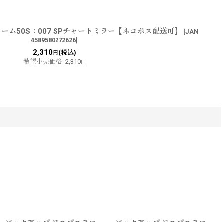
ーム50S：007 SPチャートミラー【ネコポス配送可】
[
JAN
4589580272626
]
2,310
(税込)
円
希望小売価格
:
2,310
円