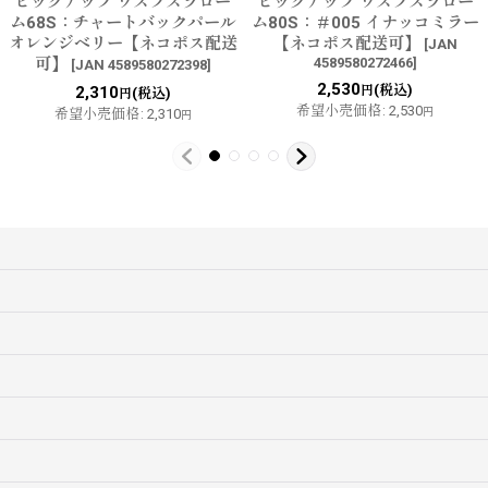
ピックアップ ワスプスラロー
ピックアップ ワスプスラロー
ム68S：チャートバックパール
ム80S：＃005 イナッコミラー
オレンジベリー【ネコポス配送
【ネコポス配送可】
[
JAN
可】
4589580272466
]
[
JAN 4589580272398
]
2,530
(税込)
2,310
円
(税込)
円
希望小売価格
:
2,530
希望小売価格
:
2,310
円
円