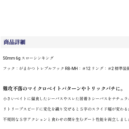
商品詳細
50mm 6g スローシンキング
フック：がまかつ トレブルフック RB-MH：＃12 リング：＃2 標準装
難攻不落のマイクロベイトパターンやトリックバチに。
小さいベイトに偏食したシーバスやスレた居着きシーバスをナチュラ
リトリーブスピードに変化を織り交ぜるとＳ字のスライド幅が変わる
不規則なＳ字アクションと食わせの間を生むダート性能を両立しまし