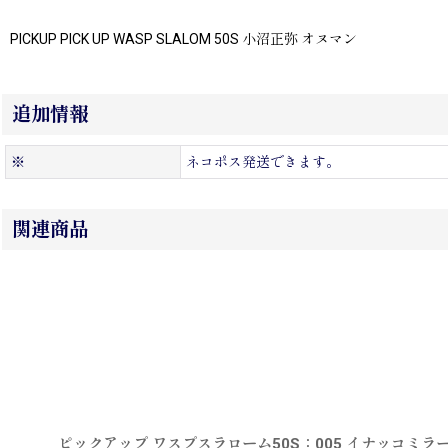
PICKUP PICK UP WASP SLALOM 50S 小沼正弥 オヌマン
追加情報
※
ネコポス発送できます。
関連商品
ピックアップ ワスプスラローム50S：005 イナッコミ