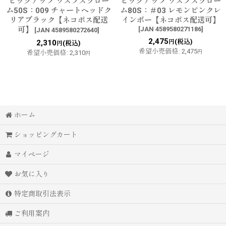
ピックアップ ワスプスラロー
ピックアップ ワスプスラロー
ム50S：009 チャートヘッドク
ム80S：＃03 レモンピンクレ
リアブラック【ネコポス配送
インボー【ネコポス配送可】
可】
[
JAN 4589580271186
]
[
JAN 4589580272640
]
2,475
(税込)
2,310
円
(税込)
円
希望小売価格
:
2,475
希望小売価格
:
2,310
円
円
ホーム
ショッピングカート
マイページ
お気に入り
特定商取引法表示
ご利用案内