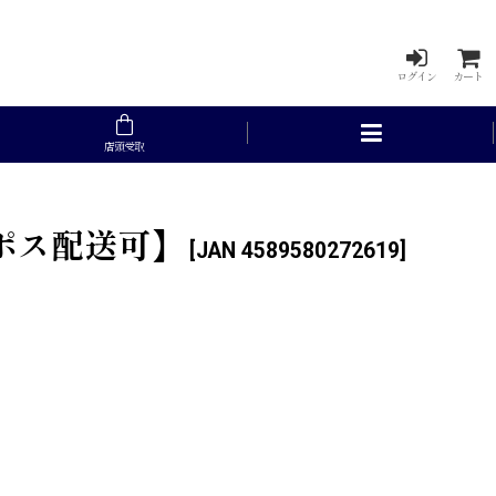
ログイン
カート
店頭受取
コポス配送可】
[
JAN 4589580272619
]