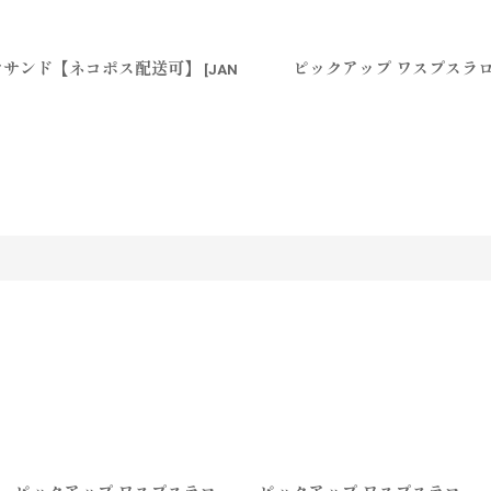
ンクサンド【ネコポス配送可】
ピックアップ ワスプスラロ
[
JAN
す