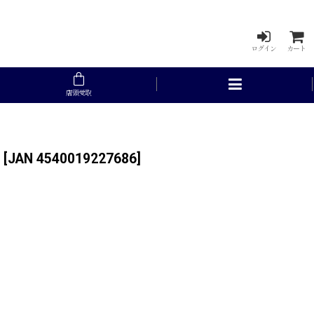
ログイン
カート
店頭受取
[
JAN 4540019227686
]