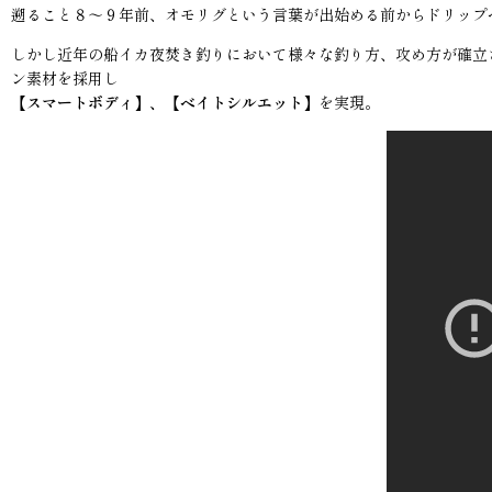
遡ること８〜９年前、オモリグという言葉が出始める前からドリップ
しかし近年の船イカ夜焚き釣りにおいて様々な釣り方、攻め方が確立
ン素材を採用し
【スマートボディ】、【ベイトシルエット】
を実現。