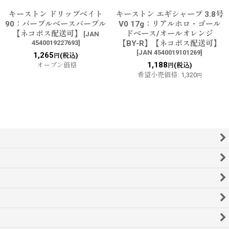
キーストン ドリップベイト
キーストン エギシャープ 3.8号
90：パープルベースパープル
V0 17g：リアルホロ・ゴール
【ネコポス配送可】
ドベース/オールオレンジ
[
JAN
4540019227693
]
【BY-R】【ネコポス配送可】
[
JAN 4540019101269
]
1,265
(税込)
円
1,188
オープン価格
(税込)
円
希望小売価格
:
1,320
円