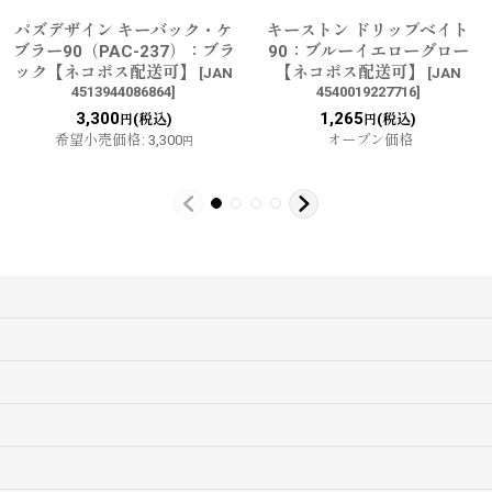
パズデザイン キーバック・ケ
キーストン ドリップベイト
ブラー90（PAC-237）：ブラ
90：ブルーイエローグロー
ック【ネコポス配送可】
【ネコポス配送可】
[
JAN
[
JAN
4513944086864
]
4540019227716
]
3,300
1,265
(税込)
(税込)
円
円
希望小売価格
:
3,300
オープン価格
円