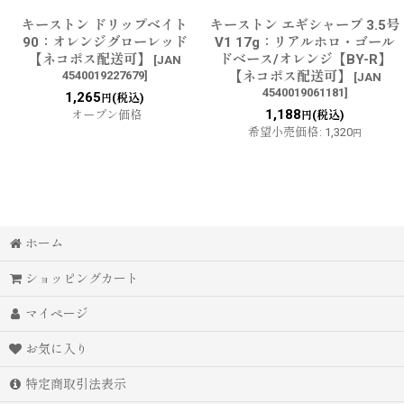
キーストン ドリップベイト
キーストン エギシャープ 3.5号
90：オレンジグローレッド
V1 17g：リアルホロ・ゴール
【ネコポス配送可】
ドベース/オレンジ【BY-R】
[
JAN
4540019227679
]
【ネコポス配送可】
[
JAN
4540019061181
]
1,265
(税込)
円
1,188
オープン価格
(税込)
円
希望小売価格
:
1,320
円
ホーム
ショッピングカート
マイページ
お気に入り
特定商取引法表示