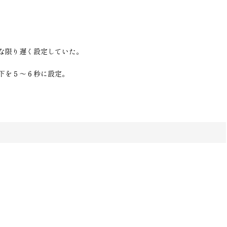
な限り遅く設定していた。
下を５〜６秒に設定。