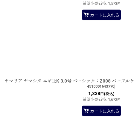
希望小売価格
:
1,573
円
カートに入れる
ヤマリア ヤマシタ エギ王K 3.0号 ベーシック：Z008 パー
4510001643770
]
1,338
(税込)
円
希望小売価格
:
1,672
円
カートに入れる