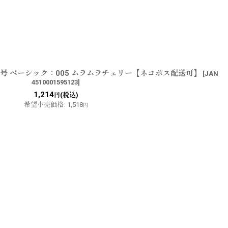
.0号 ベーシック：005 ムラムラチェリー【ネコポス配送可】
[
JAN
4510001595123
]
1,214
(税込)
円
希望小売価格
:
1,518
円