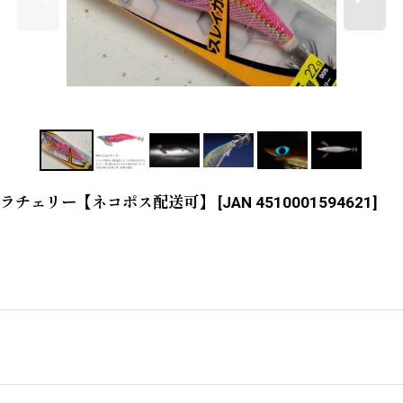
ムラムラチェリー【ネコポス配送可】
[
JAN 4510001594621
]