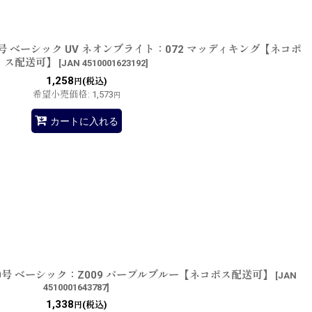
5号 ベーシック UV ネオンブライト：072 マッディキング【ネコポ
ス配送可】
[
JAN 4510001623192
]
1,258
(税込)
円
希望小売価格
:
1,573
円
カートに入れる
.0号 ベーシック：Z009 パープルブルー【ネコポス配送可】
[
JAN
4510001643787
]
1,338
(税込)
円